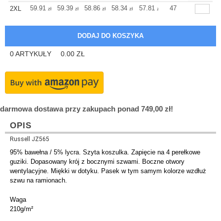
+
59.91
59.39
58.86
58.34
57.81
57.81
47
2XL
zł
zł
zł
zł
zł
zł
0
ARTYKUŁY
0.00
ZŁ
darmowa dostawa przy zakupach ponad 749,00 zł!
OPIS
Russell JZ565
95% bawełna / 5% lycra. Szyta koszulka. Zapięcie na 4 perełkowe
guziki. Dopasowany krój z bocznymi szwami. Boczne otwory
wentylacyjne. Miękki w dotyku. Pasek w tym samym kolorze wzdłuż
szwu na ramionach.
Waga
210g/m²