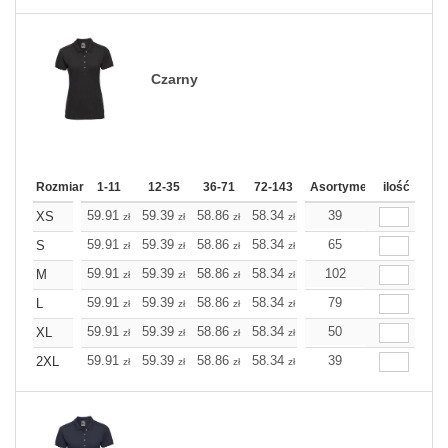
Czarny
Rozmiar
1-11
12-35
36-71
72-143
144-287
Asortyment
288 Dodaj
ilość
Wię
59.91
59.39
58.86
58.34
57.81
39
57.81
XS
zł
zł
zł
zł
zł
zł
59.91
59.39
58.86
58.34
57.81
65
57.81
S
zł
zł
zł
zł
zł
zł
59.91
59.39
58.86
58.34
57.81
102
57.81
M
zł
zł
zł
zł
zł
zł
59.91
59.39
58.86
58.34
57.81
79
57.81
L
zł
zł
zł
zł
zł
zł
59.91
59.39
58.86
58.34
57.81
50
57.81
XL
zł
zł
zł
zł
zł
zł
59.91
59.39
58.86
58.34
57.81
39
57.81
2XL
zł
zł
zł
zł
zł
zł