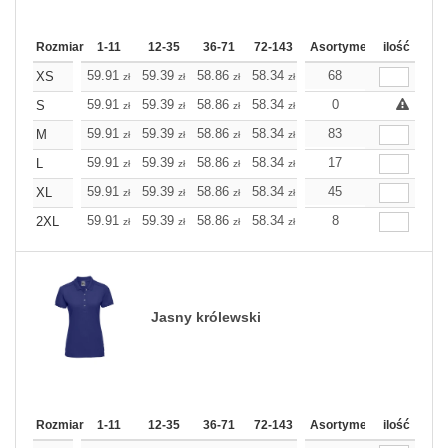
Rozmiar
1-11
12-35
36-71
72-143
144-287
Asortyment
288 Dodaj
ilość
Wię
59.91
59.39
58.86
58.34
57.81
68
57.81
XS
zł
zł
zł
zł
zł
zł
59.91
59.39
58.86
58.34
57.81
0
57.81
S
zł
zł
zł
zł
zł
zł
59.91
59.39
58.86
58.34
57.81
83
57.81
M
zł
zł
zł
zł
zł
zł
59.91
59.39
58.86
58.34
57.81
17
57.81
L
zł
zł
zł
zł
zł
zł
59.91
59.39
58.86
58.34
57.81
45
57.81
XL
zł
zł
zł
zł
zł
zł
59.91
59.39
58.86
58.34
57.81
8
57.81
2XL
zł
zł
zł
zł
zł
zł
Jasny królewski
Rozmiar
1-11
12-35
36-71
72-143
144-287
Asortyment
288 Dodaj
ilość
Wię