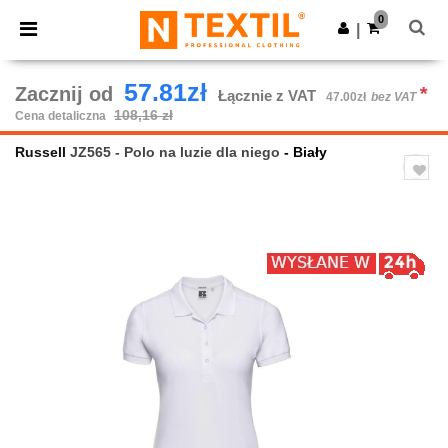
×
Aplikacja Ntextil
0
Pobierz app
|
Lepsze ceny w aplikacji!
57.81zł
Zacznij od
*
Łącznie z VAT
47.00zł
bez VAT
108,16 zł
Cena detaliczna
Russell
JZ565 - Polo na luzie dla niego
- Biały
Previous
Next