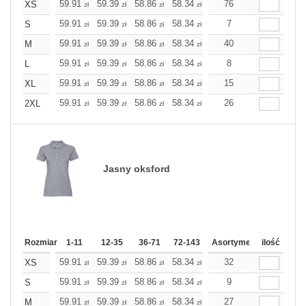
59.91
59.39
58.86
58.34
57.81
76
57.81
XS
zł
zł
zł
zł
zł
zł
59.91
59.39
58.86
58.34
57.81
7
57.81
S
zł
zł
zł
zł
zł
zł
59.91
59.39
58.86
58.34
57.81
40
57.81
M
zł
zł
zł
zł
zł
zł
59.91
59.39
58.86
58.34
57.81
8
57.81
L
zł
zł
zł
zł
zł
zł
59.91
59.39
58.86
58.34
57.81
15
57.81
XL
zł
zł
zł
zł
zł
zł
59.91
59.39
58.86
58.34
57.81
26
57.81
2XL
zł
zł
zł
zł
zł
zł
Jasny oksford
Rozmiar
1-11
12-35
36-71
72-143
144-287
Asortyment
288 Dodaj
ilość
Wię
59.91
59.39
58.86
58.34
57.81
32
57.81
XS
zł
zł
zł
zł
zł
zł
59.91
59.39
58.86
58.34
57.81
9
57.81
S
zł
zł
zł
zł
zł
zł
59.91
59.39
58.86
58.34
57.81
27
57.81
M
zł
zł
zł
zł
zł
zł