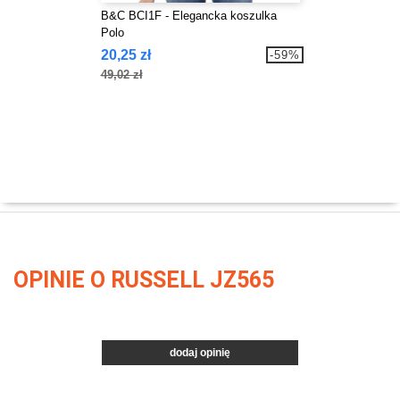
B&C BCI1F - Elegancka koszulka
Polo
20,25 zł
-59%
49,02 zł
OPINIE O RUSSELL JZ565
dodaj opinię