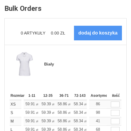
Bulk Orders
0
ARTYKUŁY
0.00
ZŁ
Biały
Rozmiar
1-11
12-35
36-71
72-143
144-287
Asortyment
288 Dodaj
ilość
Wię
59.91
59.39
58.86
58.34
57.81
86
57.81
XS
zł
zł
zł
zł
zł
zł
59.91
59.39
58.86
58.34
57.81
98
57.81
S
zł
zł
zł
zł
zł
zł
59.91
59.39
58.86
58.34
57.81
41
57.81
M
zł
zł
zł
zł
zł
zł
59.91
59.39
58.86
58.34
57.81
68
57.81
L
zł
zł
zł
zł
zł
zł