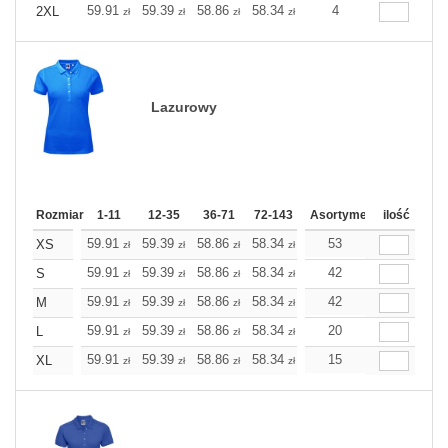
59.91
59.39
58.86
58.34
57.81
4
57.81
2XL
zł
zł
zł
zł
zł
zł
Lazurowy
Rozmiar
1-11
12-35
36-71
72-143
144-287
Asortyment
288 Dodaj
ilość
Wię
59.91
59.39
58.86
58.34
57.81
53
57.81
XS
zł
zł
zł
zł
zł
zł
59.91
59.39
58.86
58.34
57.81
42
57.81
S
zł
zł
zł
zł
zł
zł
59.91
59.39
58.86
58.34
57.81
42
57.81
M
zł
zł
zł
zł
zł
zł
59.91
59.39
58.86
58.34
57.81
20
57.81
L
zł
zł
zł
zł
zł
zł
59.91
59.39
58.86
58.34
57.81
15
57.81
XL
zł
zł
zł
zł
zł
zł