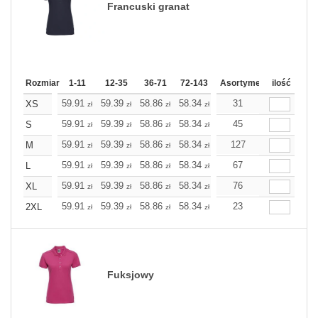
Francuski granat
Rozmiar
1-11
12-35
36-71
72-143
144-287
Asortyment
288 Dodaj
ilość
Wię
59.91
59.39
58.86
58.34
57.81
31
57.81
XS
zł
zł
zł
zł
zł
zł
59.91
59.39
58.86
58.34
57.81
45
57.81
S
zł
zł
zł
zł
zł
zł
59.91
59.39
58.86
58.34
57.81
127
57.81
M
zł
zł
zł
zł
zł
zł
59.91
59.39
58.86
58.34
57.81
67
57.81
L
zł
zł
zł
zł
zł
zł
59.91
59.39
58.86
58.34
57.81
76
57.81
XL
zł
zł
zł
zł
zł
zł
59.91
59.39
58.86
58.34
57.81
23
57.81
2XL
zł
zł
zł
zł
zł
zł
Fuksjowy