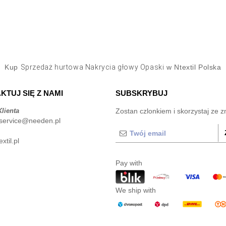
Kup
Sprzedaż hurtowa Nakrycia głowy Opaski
w Ntextil Polska
KTUJ SIĘ Z NAMI
SUBSKRYBUJ
lienta
Zostan czlonkiem i skorzystaj ze z
service@needen.pl
xtil.pl
Pay with
We ship with