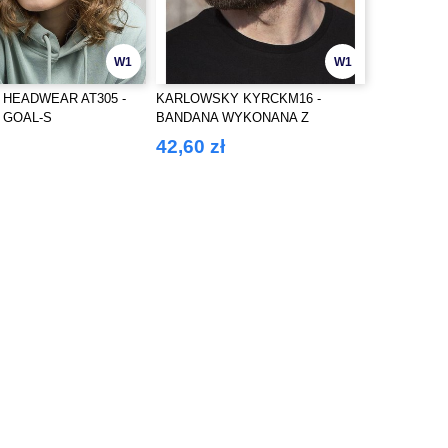
W1
W1
 HEADWEAR AT305 -
KARLOWSKY KYRCKM16 -
 GOAL-S
BANDANA WYKONANA Z
MATERIAŁU
42,60 zł
ZRÓWNOWAŻONEGO