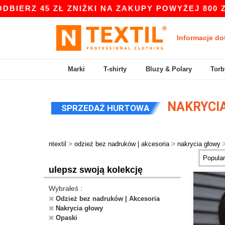
RZ 45 ZŁ ZNIŻKI NA ZAKUPY POWYŻEJ 800 ZŁ Z
Informacje do
Marki
T-shirty
Bluzy & Polary
Torb
NAKRYCIA
SPRZEDAŻ HURTOWA
>
>
ntextil
odzież bez nadruków | akcesoria
nakrycia głowy
ulepsz swoją kolekcję
Wybrałeś :
Odzież bez nadruków | Akcesoria
Nakrycia głowy
Opaski