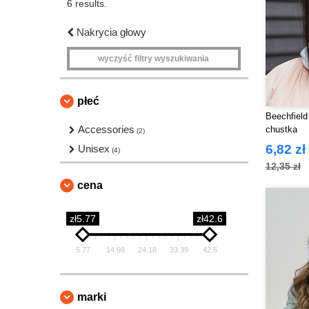
6 results.
Nakrycia głowy
wyczyść filtry wyszukiwania
płeć
Beechfield
Accessories
chustka
(2)
6,82 zł
Unisex
(4)
12,35 zł
cena
zł5.77
zł42.6
5.77
14.98
24.18
33.39
42.6
marki