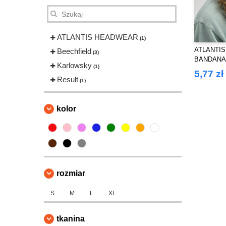
ATLANTIS HEADWEAR
(1)
ATLANTIS
Beechfield
(3)
BANDANA
Karlowsky
(1)
5,77 zł
Result
(1)
kolor
rozmiar
S
M
L
XL
tkanina