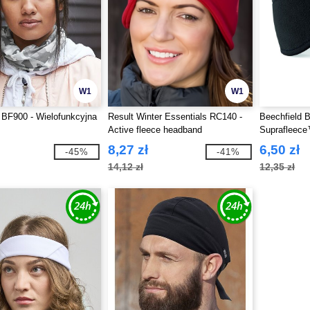
W1
W1
 BF900 - Wielofunkcyjna
Result Winter Essentials RC140 -
Beechfield 
Active fleece headband
Suprafleec
8,27 zł
6,50 zł
-45%
-41%
14,12 zł
12,35 zł