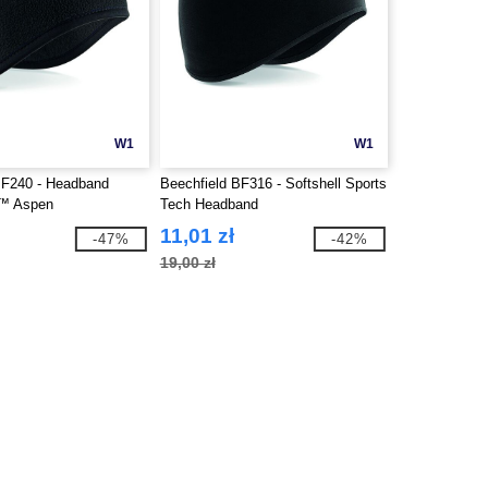
W1
W1
BF240 - Headband
Beechfield BF316 - Softshell Sports
e™ Aspen
Tech Headband
11,01 zł
-47%
-42%
19,00 zł