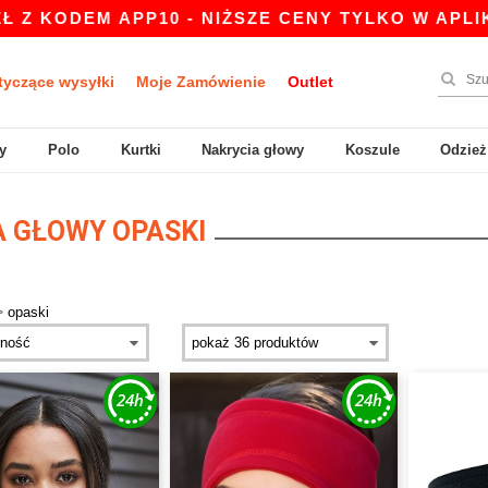
 KODEM APP10 - NIŻSZE CENY TYLKO W APLIKAC
tyczące wysyłki
Moje Zamówienie
Outlet
y
Polo
Kurtki
Nakrycia głowy
Koszule
Odzież
 GŁOWY OPASKI
>
opaski