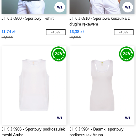
W1
W1
JHK JK900 - Sportowy T-shirt
JHK JK910 - Sportowa koszulka z
długim rękawem
11,74 zł
16,38 zł
-46%
-43%
21,62 zł
28,68 zł
W1
W1
JHK JK903 - Sportowy podkoszulek
JHK JK904 - Dasmki sportowy
męski Aruba
podkoszulek Aruba