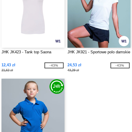
W1
W1
JHK JK423 - Tank top Saona
JHK JK921 - Sportowe polo damskie
12,43 zł
24,53 zł
-43%
-43%
21,62 zł
43,29 zł