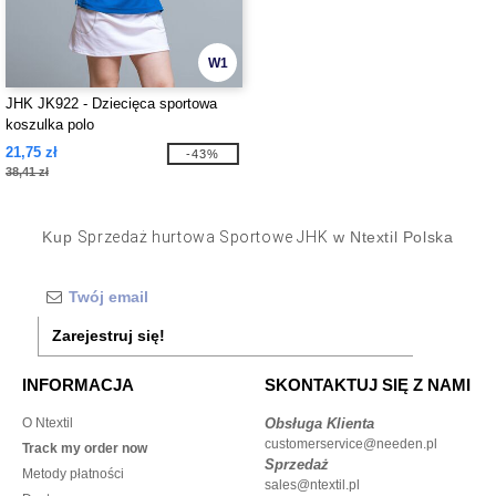
W1
JHK JK922 - Dziecięca sportowa
koszulka polo
21,75 zł
-43%
38,41 zł
Kup
Sprzedaż hurtowa Sportowe JHK
w Ntextil Polska
Zarejestruj się!
INFORMACJA
SKONTAKTUJ SIĘ Z NAMI
O Ntextil
Obsługa Klienta
customerservice@needen.pl
Track my order now
Sprzedaż
Metody płatności
sales@ntextil.pl