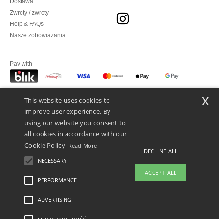
Dostawa
Zwroty / zwroty
Help & FAQs
Nasze zobowiazania
Pay with
x
This website uses cookies to
We ship with
improve user experience. By
using our website you consent to
all cookies in accordance with our
Cookie Policy.
Read More
DECLINE ALL
NECESSARY
ACCEPT ALL
👋
Cześć
PERFORMANCE
Jeśli masz jakiekolwiek pytania lub
wątpliwości, możesz skontaktować
ADVERTISING
Legal Mentions
-
polityka prywatności
-
Warunkami i Zasadami
-
General Contract
się z nami w dowolnym momencie.
Conditions
-
Polityka plików cookie
-
Mapa strony
Copyright 2026 ntextil.pl -
Nasz chatbot jest tutaj, aby Ci
Wszelkie prawa zastrzeżone