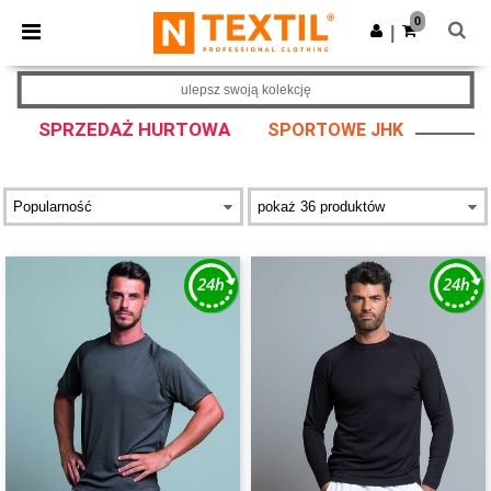
×
Aplikacja Ntextil
0
Pobierz app
|
Lepsze ceny w aplikacji!
ulepsz swoją kolekcję
SPRZEDAŻ HURTOWA
SPORTOWE JHK