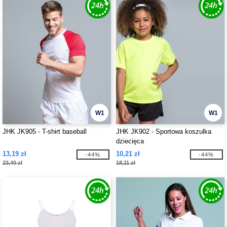
W1
W1
JHK JK905 - T-shirt baseball
JHK JK902 - Sportowa koszulka
dziecięca
13,19 zł
10,21 zł
-44%
-44%
23,40 zł
18,11 zł