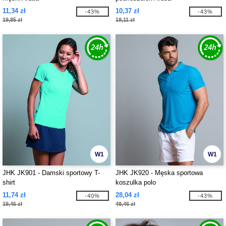
11,34 zł
10,37 zł
-43%
-43%
19,85 zł
18,11 zł
W1
W1
JHK JK901 - Damski sportowy T-
JHK JK920 - Męska sportowa
shirt
koszulka polo
11,74 zł
28,04 zł
-40%
-43%
19,45 zł
49,46 zł