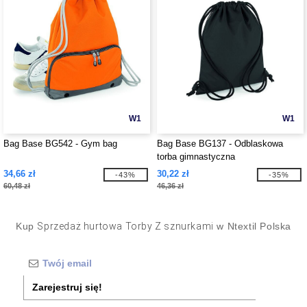
W1
W1
Bag Base BG542 - Gym bag
Bag Base BG137 - Odblaskowa
torba gimnastyczna
34,66 zł
30,22 zł
-43%
-35%
60,48 zł
46,36 zł
Kup
Sprzedaż hurtowa Torby Z sznurkami
w Ntextil Polska
Zarejestruj się!