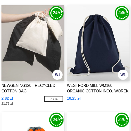
W1
W1
NEWGEN NG120 - RECYCLED
WESTFORD MILL WM160 -
COTTON BAG
ORGANIC COTTON INCO. WOREK
NA SIŁOWNIĘ
2,82 zł
10,25 zł
-87%
21,79 zł