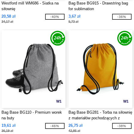
Westford mill WM686 - Siatka na
Bag Base BG915 - Drawstring bag
siłownię
for sublimation
20,58 zł
3,67 zł
-40%
-36%
34,17 zł
5,73 zł
W1
W1
Bag Base BG110 - Premium worek
Bag Base BG281 - Torba na siłownię
na buty
z materiałów pochodzących z
recyklingu
19,61 zł
26,75 zł
-46%
-38%
36,19 zł
42,85 zł