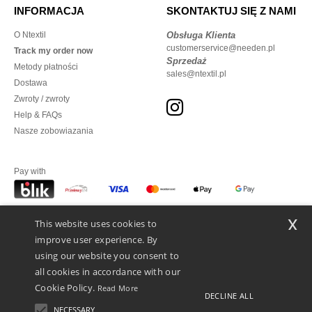
INFORMACJA
SKONTAKTUJ SIĘ Z NAMI
O Ntextil
Obsługa Klienta
customerservice@needen.pl
Track my order now
Sprzedaż
Metody płatności
sales@ntextil.pl
Dostawa
Zwroty / zwroty
Help & FAQs
Nasze zobowiazania
Pay with
x
This website uses cookies to
We ship with
improve user experience. By
using our website you consent to
all cookies in accordance with our
Cookie Policy.
Read More
DECLINE ALL
NECESSARY