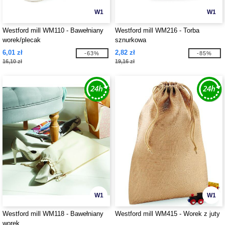
W1
W1
Westford mill WM110 - Bawełniany
Westford mill WM216 - Torba
worek/plecak
sznurkowa
6,01 zł
2,82 zł
-63%
-85%
16,10 zł
19,16 zł
W1
W1
Westford mill WM118 - Bawełniany
Westford mill WM415 - Worek z juty
worek