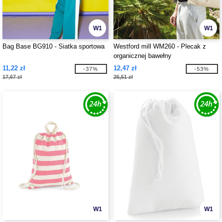
W1
W1
Bag Base BG910 - Siatka sportowa
Westford mill WM260 - Plecak z
organicznej bawełny
11,22 zł
12,47 zł
-37%
-53%
17,67 zł
26,51 zł
W1
W1