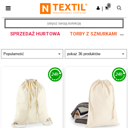
×
Aplikacja Ntextil
0
Pobierz app
|
Lepsze ceny w aplikacji!
ulepsz swoją kolekcję
SPRZEDAŻ HURTOWA
TORBY Z SZNURKAMI