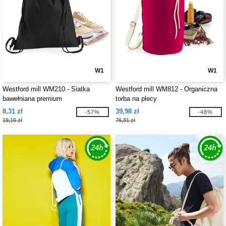
W1
W1
Westford mill WM210 - Siatka
Westford mill WM812 - Organiczna
bawełniana premium
torba na plecy
8,31 zł
39,98 zł
-57%
-48%
19,16 zł
76,81 zł