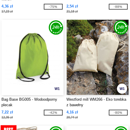
4,36 zł
2,54 zł
-75%
-88%
17,23 zł
21,18 zł
W1
W1
Bag Base BG005 - Wodoodporny
Westford mill WM266 - Eko torebka
plecak
z bawełny
7,22 zł
4,16 zł
-42%
-80%
12,35 zł
20,74 zł