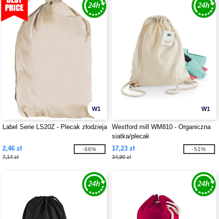
W1
W1
Label Serie LS20Z - Plecak złodzieja
Westford mill WM810 - Organiczna
siatka/plecak
2,46 zł
17,23 zł
-66%
-51%
7,14 zł
34,90 zł