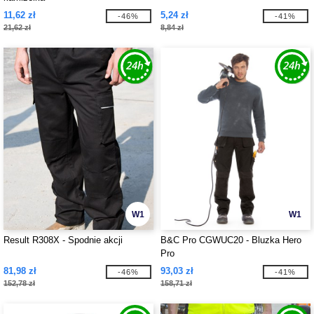
11,62 zł
5,24 zł
-46%
-41%
21,62 zł
8,84 zł
W1
W1
Result R308X - Spodnie akcji
B&C Pro CGWUC20 - Bluzka Hero
Pro
81,98 zł
93,03 zł
-46%
-41%
152,78 zł
158,71 zł