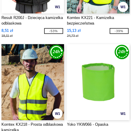
W1
W1
Result R200J - Dziecięca kamizelka
Korntex KX221 - Kamizelka
odblaskowa
bezpieczeństwa
8,51 zł
15,13 zł
-53%
-39%
18,11 zł
24,73 zł
W1
W1
Korntex KX218 - Prosta odblaskowa
Yoko YKW066 - Opaska
kamizelka