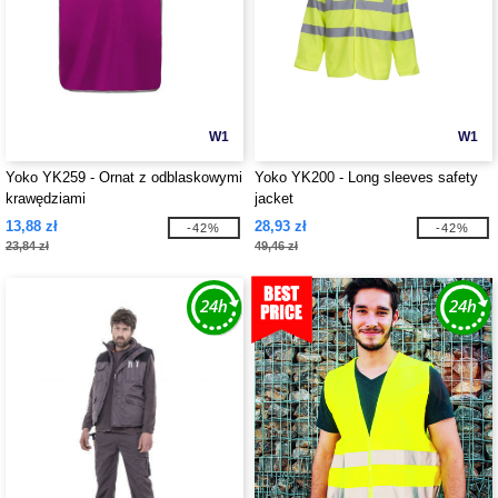
W1
W1
Yoko YK259 - Ornat z odblaskowymi
Yoko YK200 - Long sleeves safety
krawędziami
jacket
13,88 zł
28,93 zł
-42%
-42%
23,84 zł
49,46 zł