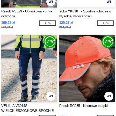
W1
W1
Result RS329 - Oblaskowa kurtka
Yoko YK018T - Spodnie robocze o
ochronna
wysokiej widoczności
109,33 zł
125,27 zł
-43%
-42%
192,52 zł
214,59 zł
W1
W1
VELILLA V3014S -
Result RC035 - Neonowe czapki
WIELOKIESZONKOWE SPODNIE
STRETCH Z PASKAMI