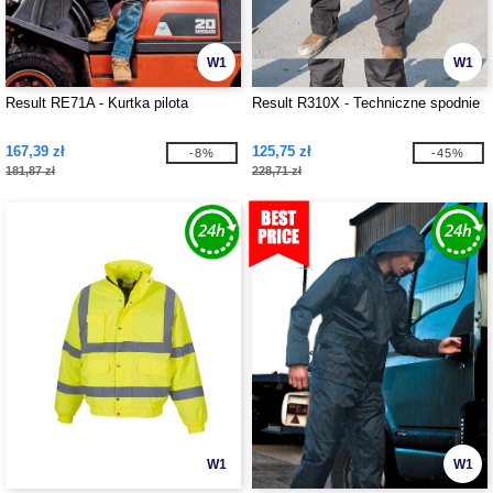
W1
W1
Result RE71A - Kurtka pilota
Result R310X - Techniczne spodnie
167,39 zł
125,75 zł
-8%
-45%
181,87 zł
228,71 zł
W1
W1