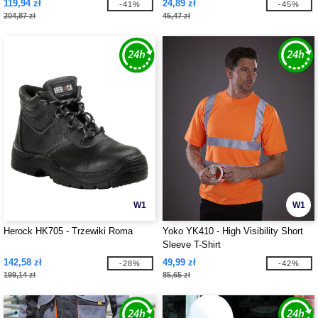
119,94 zł
24,89 zł
-41%
-45%
ODBLASKOWYMI
204,87 zł
45,47 zł
W1
W1
Herock HK705 - Trzewiki Roma
Yoko YK410 - High Visibility Short
Sleeve T-Shirt
142,58 zł
49,99 zł
-28%
-42%
199,14 zł
85,65 zł