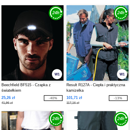
W1
W1
Beechfield BF515 - Czapka z
Result R127A - Ciepła i praktyczna
światełkiem
kamizelka
25,26 zł
101,71 zł
-40%
-13%
41,96 zł
117,16 zł