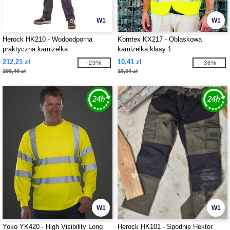
W1
W1
Herock HK210 - Wodoodporna
Korntex KX217 - Oblaskowa
praktyczna kamizelka
kamizelka klasy 1
212,21 zł
10,41 zł
-29%
-36%
298,46 zł
16,34 zł
W1
W1
Yoko YK420 - High Visibility Long
Herock HK101 - Spodnie Hektor