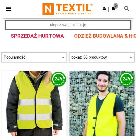
×
Aplikacja Ntextil
0
Pobierz app
|
Lepsze ceny w aplikacji!
ulepsz swoją kolekcję
SPRZEDAŻ HURTOWA
ODZIEŻ BUDOWLANA & HIGH