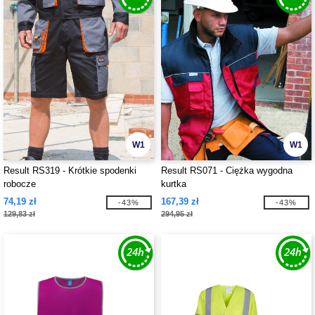
W1
W1
Result RS319 - Krótkie spodenki
Result RS071 - Ciężka wygodna
robocze
kurtka
74,19 zł
167,39 zł
-43%
-43%
129,83 zł
294,95 zł