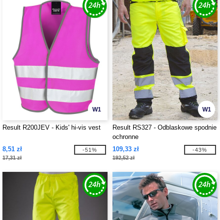
W1
W1
Result R200JEV - Kids' hi-vis vest
Result RS327 - Odblaskowe spodnie
ochronne
8,51 zł
109,33 zł
-51%
-43%
17,31 zł
192,52 zł