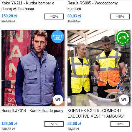
Yoko YK211 - Kurtka bomber o
Result RS095 - Wodoodporny
dobrej widoczności
kostium
150,28 zł
60,03 zł
-42%
-48%
257,39 zł
115,67 zł
W1
W1
Russell JZ014 - Kamizelka do pracy
KORNTEX KX226 - COMFORT
EXECUTIVE VEST "HAMBURG"
138,58 zł
32,68 zł
-51%
-32%
280,35 zł
48,33 zł