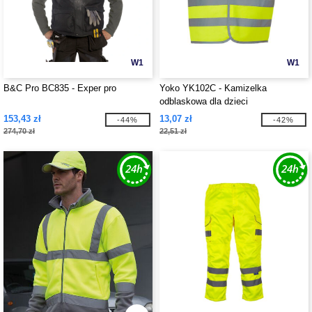
W1
W1
B&C Pro BC835 - Exper pro
Yoko YK102C - Kamizelka
odblaskowa dla dzieci
153,43 zł
13,07 zł
-44%
-42%
274,70 zł
22,51 zł