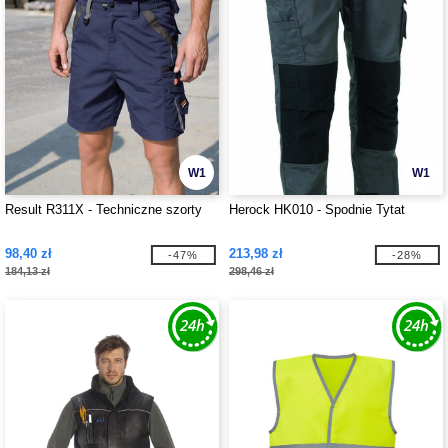
W1
W1
Result R311X - Techniczne szorty
Herock HK010 - Spodnie Tytat
98,40 zł
213,98 zł
-47%
-28%
184,13 zł
298,46 zł