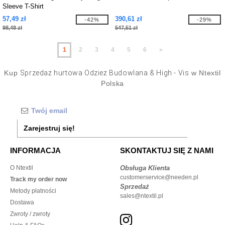
Sleeve T-Shirt
57,49 zł
390,61 zł
-42%
-29%
98,48 zł
547,51 zł
1
2
3
4
5
6
»
Kup
Sprzedaż hurtowa Odzież Budowlana & High - Vis
w Ntextil
Polska
Zarejestruj się!
INFORMACJA
SKONTAKTUJ SIĘ Z NAMI
O Ntextil
Obsługa Klienta
customerservice@needen.pl
Track my order now
Sprzedaż
Metody płatności
sales@ntextil.pl
Dostawa
Zwroty / zwroty