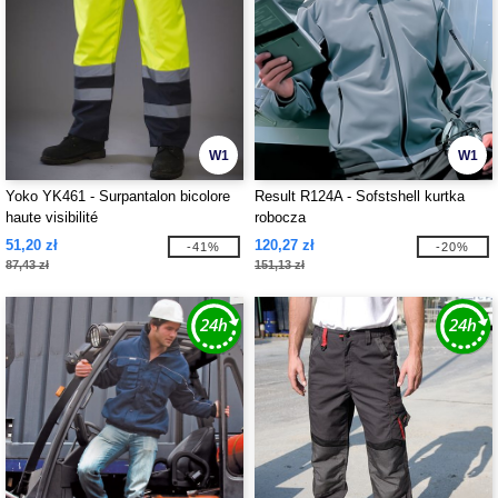
W1
W1
Yoko YK461 - Surpantalon bicolore
Result R124A - Sofstshell kurtka
haute visibilité
robocza
51,20 zł
120,27 zł
-41%
-20%
87,43 zł
151,13 zł