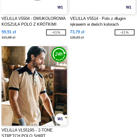
W1
W1
VELILLA V5504 - DWUKOLOROWA
VELILLA V5514 - Polo z długim
KOSZULA POLO Z KRÓTKIMI
rękawem w dwóch kolorach
RĘKAWAMI
59,91 zł
73,79 zł
-41%
-41%
101,99 zł
125,83 zł
W1
VELILLA VL5519S - 2-TONE
STRETCH POLO SHIRT