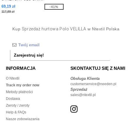
69,19 zł
-41%
117,89 zł
Kup
Sprzedaż hurtowa Polo VELILLA
w Ntextil Polska
Zarejestruj się!
INFORMACJA
SKONTAKTUJ SIĘ Z NAMI
O Ntextil
Obsługa Klienta
customerservice@needen.pl
Track my order now
Sprzedaż
Metody płatności
sales@ntextil.pl
Dostawa
Zwroty / zwroty
Help & FAQs
Nasze zobowiazania