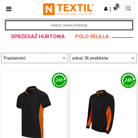
×
Aplikacja Ntextil
0
Pobierz app
|
Lepsze ceny w aplikacji!
ulepsz swoją kolekcję
SPRZEDAŻ HURTOWA
POLO VELILLA