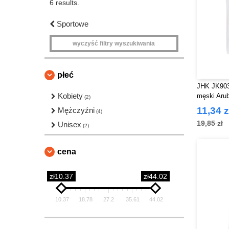
6 results.
Sportowe
wyczyść filtry wyszukiwania
płeć
JHK JK903
Kobiety
męski Aru
(2)
11,34 z
Mężczyźni
(4)
19,85 zł
Unisex
(2)
cena
zł10.37
zł44.02
10.37
18.78
27.2
35.61
44.02