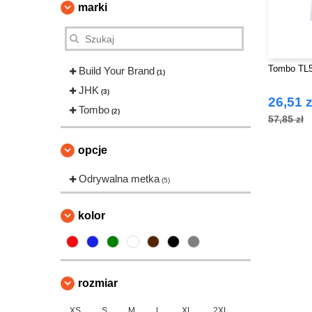
marki
Tombo TL5
Build Your Brand
(1)
JHK
(3)
26,51 z
Tombo
(2)
57,85 zł
opcje
Odrywalna metka
(5)
kolor
rozmiar
XS
S
M
L
XL
2XL