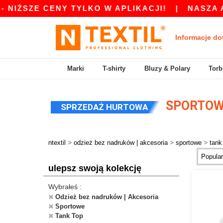
IŻSZE CENY TYLKO W APLIKACJI!
|
NASZA APL
Informacje do
Marki
T-shirty
Bluzy & Polary
Torb
SPORTOW
SPRZEDAŻ HURTOWA
>
>
>
ntextil
odzież bez nadruków | akcesoria
sportowe
tank
ulepsz swoją kolekcję
Wybrałeś :
Odzież bez nadruków | Akcesoria
Sportowe
Tank Top