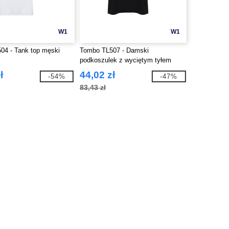
W1
W1
04 - Tank top męski
Tombo TL507 - Damski
podkoszulek z wyciętym tyłem
ł
44,02 zł
-54%
-47%
83,43 zł