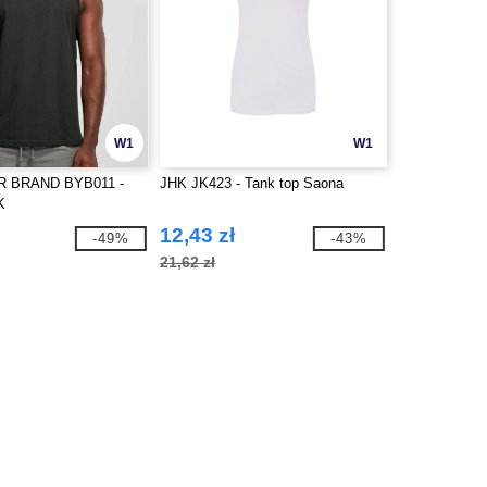
W1
W1
R BRAND BYB011 -
JHK JK423 - Tank top Saona
K
12,43 zł
-49%
-43%
21,62 zł