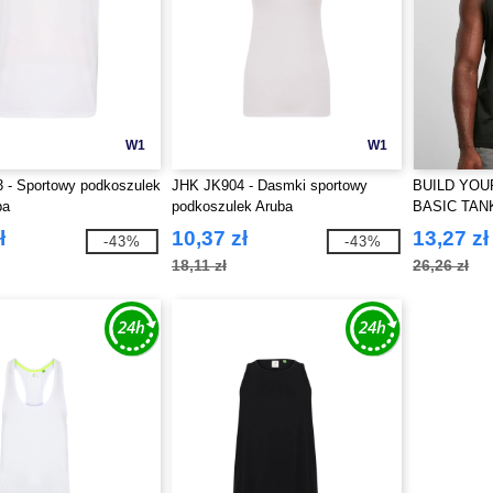
W1
W1
 - Sportowy podkoszulek
JHK JK904 - Dasmki sportowy
BUILD YOU
ba
podkoszulek Aruba
BASIC TAN
ł
10,37 zł
13,27 zł
-43%
-43%
18,11 zł
26,26 zł