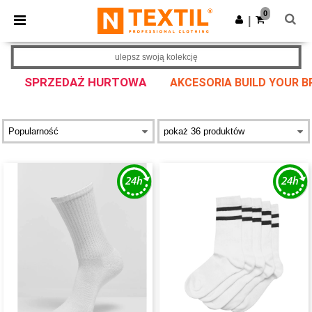
×
Aplikacja Ntextil
0
Pobierz app
|
Lepsze ceny w aplikacji!
ulepsz swoją kolekcję
SPRZEDAŻ HURTOWA
AKCESORIA BUILD YOUR 