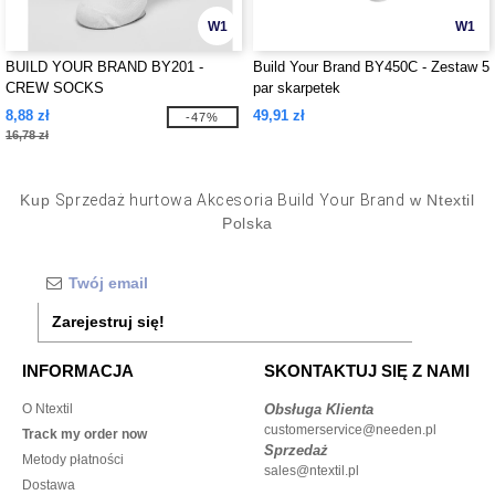
W1
W1
BUILD YOUR BRAND BY201 -
Build Your Brand BY450C - Zestaw 5
CREW SOCKS
par skarpetek
8,88 zł
49,91 zł
-47%
16,78 zł
Kup
Sprzedaż hurtowa Akcesoria Build Your Brand
w Ntextil
Polska
Zarejestruj się!
INFORMACJA
SKONTAKTUJ SIĘ Z NAMI
O Ntextil
Obsługa Klienta
customerservice@needen.pl
Track my order now
Sprzedaż
Metody płatności
sales@ntextil.pl
Dostawa