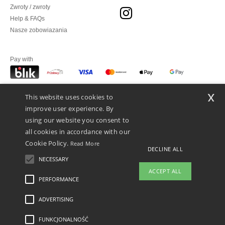
Zwroty / zwroty
Help & FAQs
Nasze zobowiazania
Pay with
x
This website uses cookies to
We ship with
improve user experience. By
using our website you consent to
all cookies in accordance with our
Cookie Policy.
Read More
DECLINE ALL
NECESSARY
ACCEPT ALL
PERFORMANCE
ADVERTISING
Legal Mentions
-
polityka prywatności
-
Warunkami i Zasadami
-
General Contract
Conditions
-
Polityka plików cookie
-
Mapa strony
Copyright 2026 ntextil.pl -
Wszelkie prawa zastrzeżone
FUNKCJONALNOŚĆ