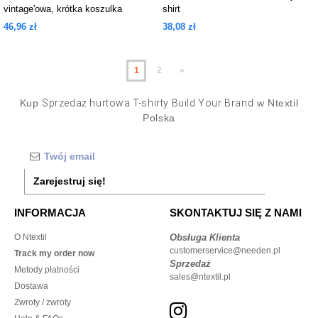
vintage'owa, krótka koszulka
shirt
46,96 zł
38,08 zł
1
2
»
Kup
Sprzedaż hurtowa T-shirty Build Your Brand
w Ntextil
Polska
Zarejestruj się!
INFORMACJA
SKONTAKTUJ SIĘ Z NAMI
O Ntextil
Obsługa Klienta
customerservice@needen.pl
Track my order now
Sprzedaż
Metody płatności
sales@ntextil.pl
Dostawa
Zwroty / zwroty