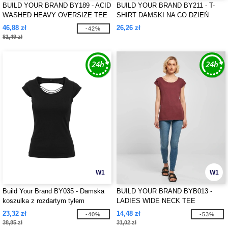
BUILD YOUR BRAND BY189 - ACID
BUILD YOUR BRAND BY211 - T-
WASHED HEAVY OVERSIZE TEE
SHIRT DAMSKI NA CO DZIEŃ
46,88 zł
26,26 zł
-42%
81,49 zł
W1
W1
Build Your Brand BY035 - Damska
BUILD YOUR BRAND BYB013 -
koszulka z rozdartym tyłem
LADIES WIDE NECK TEE
23,32 zł
14,48 zł
-40%
-53%
38,85 zł
31,02 zł