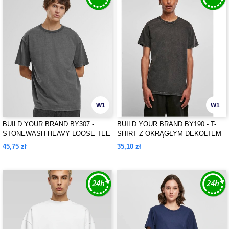
W1
W1
BUILD YOUR BRAND BY307 -
BUILD YOUR BRAND BY190 - T-
STONEWASH HEAVY LOOSE TEE
SHIRT Z OKRĄGŁYM DEKOLTEM
WYBIELANY KWASEM
45,75 zł
35,10 zł