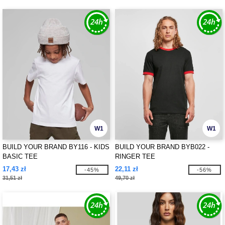
W1
W1
BUILD YOUR BRAND BY116 - KIDS
BUILD YOUR BRAND BYB022 -
BASIC TEE
RINGER TEE
17,43 zł
22,11 zł
-45%
-56%
31,51 zł
49,70 zł