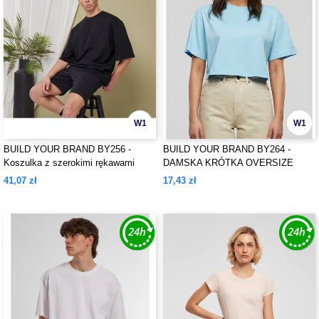
W1
W1
BUILD YOUR BRAND BY256 -
BUILD YOUR BRAND BY264 -
Koszulka z szerokimi rękawami
DAMSKA KRÓTKA OVERSIZE
KOSZULKA
41,07 zł
17,43 zł