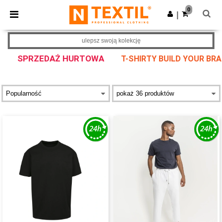
×
Aplikacja Ntextil
0
Pobierz app
|
Lepsze ceny w aplikacji!
ulepsz swoją kolekcję
SPRZEDAŻ HURTOWA
T-SHIRTY BUILD YOUR BR