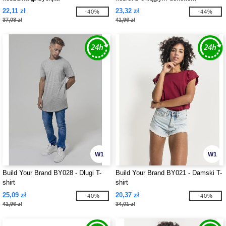
22,11 zł
23,32 zł
-40%
-44%
37,08 zł
41,96 zł
W1
W1
Build Your Brand BY028 - Długi T-
Build Your Brand BY021 - Damski T-
shirt
shirt
25,09 zł
20,37 zł
-40%
-40%
41,96 zł
34,01 zł