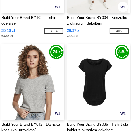
W1
W1
Build Your Brand BY102 - T-shirt
Build Your Brand BY004 - Koszulka
oversize
z okrągłym dekoltem
35,10 zł
20,37 zł
-45%
-40%
63,58 zł
34,01 zł
W1
W1
Build Your Brand BY042 - Damska
Build Your Brand BY036 - T-shirt dla
koszulka „przycięta”
kobiet z okrągłym dekoltem