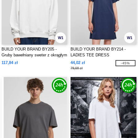
W1
W1
BUILD YOUR BRAND BY205 -
BUILD YOUR BRAND BY214 -
Gruby bawełniany sweter z okrągłym
LADIES TEE DRESS
dekoltem
117,84 zł
44,02 zł
-45%
79,68 zł