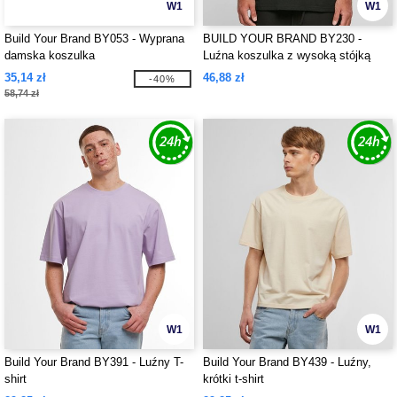
W1
W1
Build Your Brand BY053 - Wyprana
BUILD YOUR BRAND BY230 -
damska koszulka
Luźna koszulka z wysoką stójką
35,14 zł
46,88 zł
-40%
58,74 zł
W1
W1
Build Your Brand BY391 - Luźny T-
Build Your Brand BY439 - Luźny,
shirt
krótki t-shirt