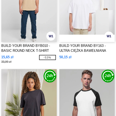
W1
W1
BUILD YOUR BRAND BYB010 -
BUILD YOUR BRAND BY163 -
BASIC ROUND NECK T-SHIRT
ULTRA CIĘŻKA BAWEŁNIANA
KOSZULKA PUDEŁKOWA
15,65 zł
50,15 zł
-53%
33,00 zł