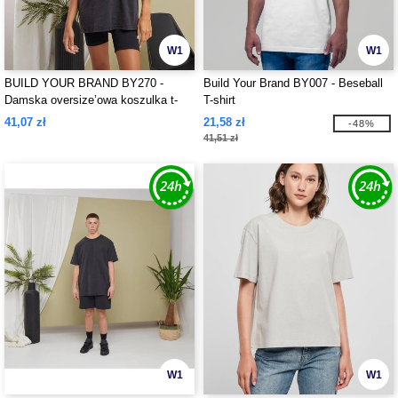
W1
W1
BUILD YOUR BRAND BY270 -
Build Your Brand BY007 - Beseball
Damska oversize’owa koszulka t-
T-shirt
shirt z efektem acid wash
41,07 zł
21,58 zł
-48%
41,51 zł
W1
W1