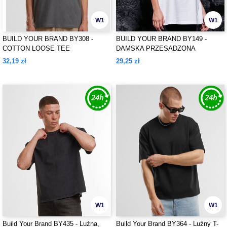
W1
W1
BUILD YOUR BRAND BY308 -
BUILD YOUR BRAND BY149 -
COTTON LOOSE TEE
DAMSKA PRZESADZONA
KOSZULKA W STYLU CHŁOPAKA
32,19 zł
29,25 zł
W1
W1
Build Your Brand BY435 - Luźna,
Build Your Brand BY364 - Luźny T-