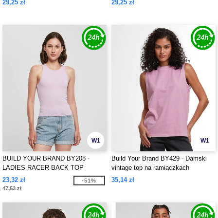
29,25 zł
29,25 zł
W1
W1
BUILD YOUR BRAND BY208 -
Build Your Brand BY429 - Damski
LADIES RACER BACK TOP
vintage top na ramiączkach
23,32 zł
35,14 zł
-51%
47,53 zł