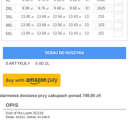
+
XL
zł
zł
zł
zł
zł
zł
+
9.88
9.76
9.68
9.60
9.52
1625
9.52
2XL
zł
zł
zł
zł
zł
zł
+
13.80
13.68
13.56
13.43
13.31
215
13.31
3XL
zł
zł
zł
zł
zł
zł
+
13.80
13.68
13.56
13.43
13.31
103
13.31
4XL
zł
zł
zł
zł
zł
zł
+
13.80
13.68
13.56
13.43
13.31
115
13.31
5XL
zł
zł
zł
zł
zł
zł
0
ARTYKUŁY
0.00
ZŁ
darmowa dostawa przy zakupach ponad 749,00 zł!
OPIS
Fruit of the Loom SC230
Źródło: SC221, SS030, 61-036-0