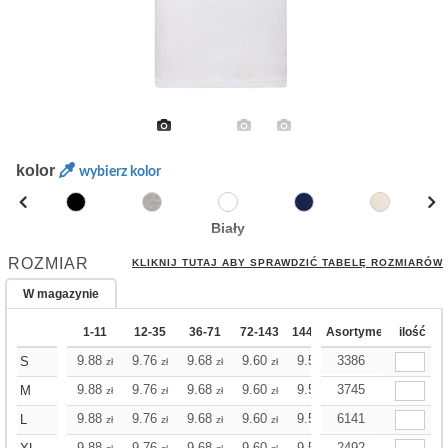
kolor
wybierz kolor
Biały
ROZMIAR
KLIKNIJ TUTAJ ABY SPRAWDZIĆ TABELĘ ROZMIARÓW
W magazynie
1-11
12-35
36-71
72-143
144-287
Asortyment
288 Dodaj
ilość
Więce
+
9.88
9.76
9.68
9.60
9.52
3386
9.52
S
zł
zł
zł
zł
zł
zł
+
9.88
9.76
9.68
9.60
9.52
3745
9.52
M
zł
zł
zł
zł
zł
zł
+
9.88
9.76
9.68
9.60
9.52
6141
9.52
L
zł
zł
zł
zł
zł
zł
9.88
9.76
9.68
9.60
9.52
2492
9.52