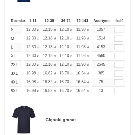
Rozmiar
1-11
12-35
36-71
72-143
144-287
Asortyment
288 Dodaj
ilość
Wię
12.30
12.18
12.10
11.98
11.86
1057
11.86
S
zł
zł
zł
zł
zł
zł
12.30
12.18
12.10
11.98
11.86
1514
11.86
M
zł
zł
zł
zł
zł
zł
12.30
12.18
12.10
11.98
11.86
4153
11.86
L
zł
zł
zł
zł
zł
zł
12.30
12.18
12.10
11.98
11.86
4560
11.86
XL
zł
zł
zł
zł
zł
zł
12.30
12.18
12.10
11.98
11.86
2545
11.86
2XL
zł
zł
zł
zł
zł
zł
16.98
16.82
16.70
16.54
16.38
385
16.38
3XL
zł
zł
zł
zł
zł
zł
16.98
16.82
16.70
16.54
16.38
75
16.38
4XL
zł
zł
zł
zł
zł
zł
16.98
16.82
16.70
16.54
16.38
13
16.38
5XL
zł
zł
zł
zł
zł
zł
Głęboki granat