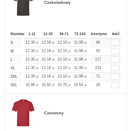
Czekoladowy
Rozmiar
1-11
12-35
36-71
72-143
144-287
Asortyment
288 Dodaj
ilość
Wię
12.30
12.18
12.10
11.98
11.86
96
11.86
S
zł
zł
zł
zł
zł
zł
12.30
12.18
12.10
11.98
11.86
92
11.86
M
zł
zł
zł
zł
zł
zł
12.30
12.18
12.10
11.98
11.86
217
11.86
L
zł
zł
zł
zł
zł
zł
12.30
12.18
12.10
11.98
11.86
231
11.86
XL
zł
zł
zł
zł
zł
zł
12.30
12.18
12.10
11.98
11.86
71
11.86
2XL
zł
zł
zł
zł
zł
zł
16.98
16.82
16.70
16.54
16.38
28
16.38
3XL
zł
zł
zł
zł
zł
zł
Czerwony