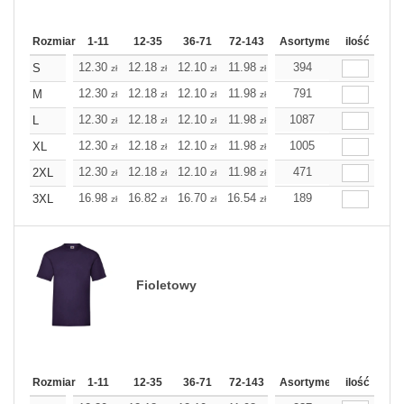
Rozmiar
1-11
12-35
36-71
72-143
144-287
Asortyment
288 Dodaj
ilość
Wię
12.30
12.18
12.10
11.98
11.86
394
11.86
S
zł
zł
zł
zł
zł
zł
12.30
12.18
12.10
11.98
11.86
791
11.86
M
zł
zł
zł
zł
zł
zł
12.30
12.18
12.10
11.98
11.86
1087
11.86
L
zł
zł
zł
zł
zł
zł
12.30
12.18
12.10
11.98
11.86
1005
11.86
XL
zł
zł
zł
zł
zł
zł
12.30
12.18
12.10
11.98
11.86
471
11.86
2XL
zł
zł
zł
zł
zł
zł
16.98
16.82
16.70
16.54
16.38
189
16.38
3XL
zł
zł
zł
zł
zł
zł
Fioletowy
Rozmiar
1-11
12-35
36-71
72-143
144-287
Asortyment
288 Dodaj
ilość
Wię