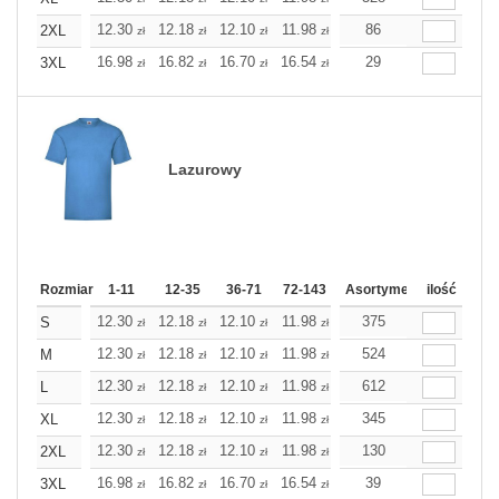
12.30
12.18
12.10
11.98
11.86
86
11.86
2XL
zł
zł
zł
zł
zł
zł
16.98
16.82
16.70
16.54
16.38
29
16.38
3XL
zł
zł
zł
zł
zł
zł
Lazurowy
Rozmiar
1-11
12-35
36-71
72-143
144-287
Asortyment
288 Dodaj
ilość
Wię
12.30
12.18
12.10
11.98
11.86
375
11.86
S
zł
zł
zł
zł
zł
zł
12.30
12.18
12.10
11.98
11.86
524
11.86
M
zł
zł
zł
zł
zł
zł
12.30
12.18
12.10
11.98
11.86
612
11.86
L
zł
zł
zł
zł
zł
zł
12.30
12.18
12.10
11.98
11.86
345
11.86
XL
zł
zł
zł
zł
zł
zł
12.30
12.18
12.10
11.98
11.86
130
11.86
2XL
zł
zł
zł
zł
zł
zł
16.98
16.82
16.70
16.54
16.38
39
16.38
3XL
zł
zł
zł
zł
zł
zł