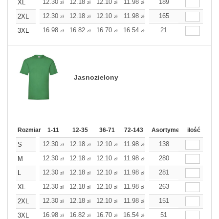
12.30
12.18
12.10
11.98
11.86
189
11.86
XL
zł
zł
zł
zł
zł
zł
12.30
12.18
12.10
11.98
11.86
165
11.86
2XL
zł
zł
zł
zł
zł
zł
16.98
16.82
16.70
16.54
16.38
21
16.38
3XL
zł
zł
zł
zł
zł
zł
Jasnozielony
Rozmiar
1-11
12-35
36-71
72-143
144-287
Asortyment
288 Dodaj
ilość
Wię
12.30
12.18
12.10
11.98
11.86
138
11.86
S
zł
zł
zł
zł
zł
zł
12.30
12.18
12.10
11.98
11.86
280
11.86
M
zł
zł
zł
zł
zł
zł
12.30
12.18
12.10
11.98
11.86
281
11.86
L
zł
zł
zł
zł
zł
zł
12.30
12.18
12.10
11.98
11.86
263
11.86
XL
zł
zł
zł
zł
zł
zł
12.30
12.18
12.10
11.98
11.86
151
11.86
2XL
zł
zł
zł
zł
zł
zł
16.98
16.82
16.70
16.54
16.38
51
16.38
3XL
zł
zł
zł
zł
zł
zł