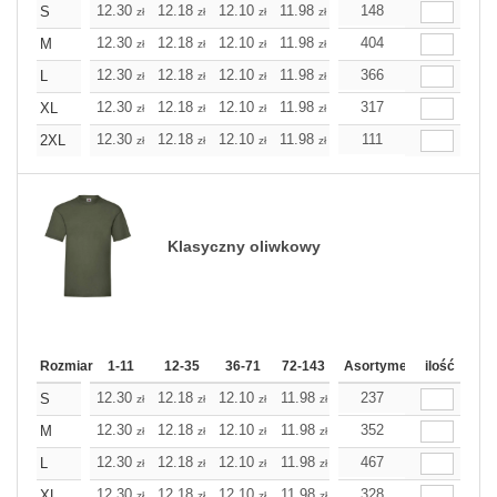
12.30
12.18
12.10
11.98
11.86
148
11.86
S
zł
zł
zł
zł
zł
zł
12.30
12.18
12.10
11.98
11.86
404
11.86
M
zł
zł
zł
zł
zł
zł
12.30
12.18
12.10
11.98
11.86
366
11.86
L
zł
zł
zł
zł
zł
zł
12.30
12.18
12.10
11.98
11.86
317
11.86
XL
zł
zł
zł
zł
zł
zł
12.30
12.18
12.10
11.98
11.86
111
11.86
2XL
zł
zł
zł
zł
zł
zł
Klasyczny oliwkowy
Rozmiar
1-11
12-35
36-71
72-143
144-287
Asortyment
288 Dodaj
ilość
Wię
12.30
12.18
12.10
11.98
11.86
237
11.86
S
zł
zł
zł
zł
zł
zł
12.30
12.18
12.10
11.98
11.86
352
11.86
M
zł
zł
zł
zł
zł
zł
12.30
12.18
12.10
11.98
11.86
467
11.86
L
zł
zł
zł
zł
zł
zł
12.30
12.18
12.10
11.98
11.86
328
11.86
XL
zł
zł
zł
zł
zł
zł