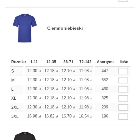
Ciemnoniebieski
Rozmiar
1-11
12-35
36-71
72-143
144-287
Asortyment
288 Dodaj
ilość
Wię
12.30
12.18
12.10
11.98
11.86
447
11.86
S
zł
zł
zł
zł
zł
zł
12.30
12.18
12.10
11.98
11.86
652
11.86
M
zł
zł
zł
zł
zł
zł
12.30
12.18
12.10
11.98
11.86
460
11.86
L
zł
zł
zł
zł
zł
zł
12.30
12.18
12.10
11.98
11.86
325
11.86
XL
zł
zł
zł
zł
zł
zł
12.30
12.18
12.10
11.98
11.86
209
11.86
2XL
zł
zł
zł
zł
zł
zł
16.98
16.82
16.70
16.54
16.38
196
16.38
3XL
zł
zł
zł
zł
zł
zł