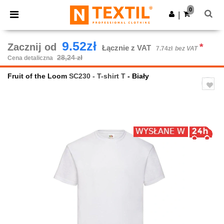
×
Aplikacja Ntextil
0
Pobierz app
|
Lepsze ceny w aplikacji!
9.52zł
Zacznij od
*
Łącznie z VAT
7.74zł
bez VAT
28,24 zł
Cena detaliczna
Fruit of the Loom
SC230 - T-shirt T
- Biały
Previous
Next