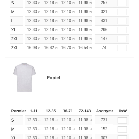
12.30
12.18
12.10
11.98
11.86
257
11.86
S
zł
zł
zł
zł
zł
zł
12.30
12.18
12.10
11.98
11.86
321
11.86
M
zł
zł
zł
zł
zł
zł
12.30
12.18
12.10
11.98
11.86
431
11.86
L
zł
zł
zł
zł
zł
zł
12.30
12.18
12.10
11.98
11.86
296
11.86
XL
zł
zł
zł
zł
zł
zł
12.30
12.18
12.10
11.98
11.86
147
11.86
2XL
zł
zł
zł
zł
zł
zł
16.98
16.82
16.70
16.54
16.38
74
16.38
3XL
zł
zł
zł
zł
zł
zł
Popiel
Rozmiar
1-11
12-35
36-71
72-143
144-287
Asortyment
288 Dodaj
ilość
Wię
12.30
12.18
12.10
11.98
11.86
731
11.86
S
zł
zł
zł
zł
zł
zł
12.30
12.18
12.10
11.98
11.86
152
11.86
M
zł
zł
zł
zł
zł
zł
12.30
12.18
12.10
11.98
11.86
307
11.86
XL
zł
zł
zł
zł
zł
zł