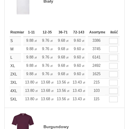
Biały
Rozmiar
1-11
12-35
36-71
72-143
144-287
Asortyment
288 Dodaj
ilość
Wię
9.88
9.76
9.68
9.60
9.52
3386
9.52
S
zł
zł
zł
zł
zł
zł
9.88
9.76
9.68
9.60
9.52
3745
9.52
M
zł
zł
zł
zł
zł
zł
9.88
9.76
9.68
9.60
9.52
6141
9.52
L
zł
zł
zł
zł
zł
zł
9.88
9.76
9.68
9.60
9.52
2492
9.52
XL
zł
zł
zł
zł
zł
zł
9.88
9.76
9.68
9.60
9.52
1625
9.52
2XL
zł
zł
zł
zł
zł
zł
13.80
13.68
13.56
13.43
13.31
215
13.31
3XL
zł
zł
zł
zł
zł
zł
13.80
13.68
13.56
13.43
13.31
103
13.31
4XL
zł
zł
zł
zł
zł
zł
13.80
13.68
13.56
13.43
13.31
115
13.31
5XL
zł
zł
zł
zł
zł
zł
Burgundowy