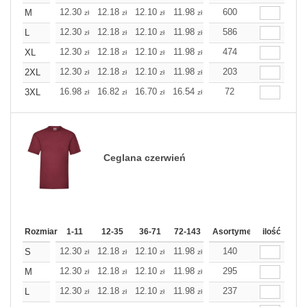
12.30
12.18
12.10
11.98
11.86
600
11.86
M
zł
zł
zł
zł
zł
zł
12.30
12.18
12.10
11.98
11.86
586
11.86
L
zł
zł
zł
zł
zł
zł
12.30
12.18
12.10
11.98
11.86
474
11.86
XL
zł
zł
zł
zł
zł
zł
12.30
12.18
12.10
11.98
11.86
203
11.86
2XL
zł
zł
zł
zł
zł
zł
16.98
16.82
16.70
16.54
16.38
72
16.38
3XL
zł
zł
zł
zł
zł
zł
Ceglana czerwień
Rozmiar
1-11
12-35
36-71
72-143
144-287
Asortyment
288 Dodaj
ilość
Wię
12.30
12.18
12.10
11.98
11.86
140
11.86
S
zł
zł
zł
zł
zł
zł
12.30
12.18
12.10
11.98
11.86
295
11.86
M
zł
zł
zł
zł
zł
zł
12.30
12.18
12.10
11.98
11.86
237
11.86
L
zł
zł
zł
zł
zł
zł