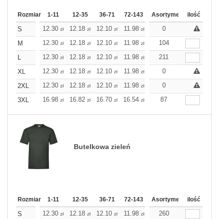
Rozmiar
1-11
12-35
36-71
72-143
144-287
Asortyment
288 Dodaj
ilość
Wię
12.30
12.18
12.10
11.98
11.86
0
11.86
S
zł
zł
zł
zł
zł
zł
12.30
12.18
12.10
11.98
11.86
104
11.86
M
zł
zł
zł
zł
zł
zł
12.30
12.18
12.10
11.98
11.86
211
11.86
L
zł
zł
zł
zł
zł
zł
12.30
12.18
12.10
11.98
11.86
0
11.86
XL
zł
zł
zł
zł
zł
zł
12.30
12.18
12.10
11.98
11.86
0
11.86
2XL
zł
zł
zł
zł
zł
zł
16.98
16.82
16.70
16.54
16.38
87
16.38
3XL
zł
zł
zł
zł
zł
zł
Butelkowa zieleń
Rozmiar
1-11
12-35
36-71
72-143
144-287
Asortyment
288 Dodaj
ilość
Wię
12.30
12.18
12.10
11.98
11.86
260
11.86
S
zł
zł
zł
zł
zł
zł