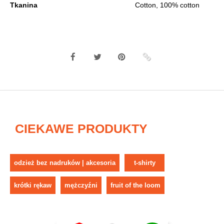
Tkanina
Cotton, 100% cotton
CIEKAWE PRODUKTY
odzież bez nadruków | akcesoria
t-shirty
krótki rękaw
mężczyźni
fruit of the loom