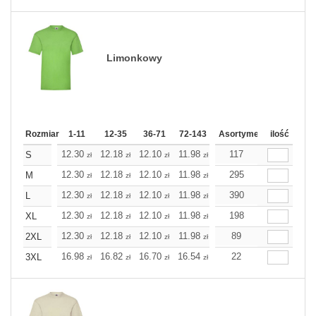
Limonkowy
Rozmiar
1-11
12-35
36-71
72-143
144-287
Asortyment
288 Dodaj
ilość
Wię
12.30
12.18
12.10
11.98
11.86
117
11.86
S
zł
zł
zł
zł
zł
zł
12.30
12.18
12.10
11.98
11.86
295
11.86
M
zł
zł
zł
zł
zł
zł
12.30
12.18
12.10
11.98
11.86
390
11.86
L
zł
zł
zł
zł
zł
zł
12.30
12.18
12.10
11.98
11.86
198
11.86
XL
zł
zł
zł
zł
zł
zł
12.30
12.18
12.10
11.98
11.86
89
11.86
2XL
zł
zł
zł
zł
zł
zł
16.98
16.82
16.70
16.54
16.38
22
16.38
3XL
zł
zł
zł
zł
zł
zł