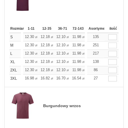
Rozmiar
1-11
12-35
36-71
72-143
144-287
Asortyment
288 Dodaj
ilość
Wię
12.30
12.18
12.10
11.98
11.86
135
11.86
S
zł
zł
zł
zł
zł
zł
12.30
12.18
12.10
11.98
11.86
251
11.86
M
zł
zł
zł
zł
zł
zł
12.30
12.18
12.10
11.98
11.86
217
11.86
L
zł
zł
zł
zł
zł
zł
12.30
12.18
12.10
11.98
11.86
138
11.86
XL
zł
zł
zł
zł
zł
zł
12.30
12.18
12.10
11.98
11.86
86
11.86
2XL
zł
zł
zł
zł
zł
zł
16.98
16.82
16.70
16.54
16.38
27
16.38
3XL
zł
zł
zł
zł
zł
zł
Burgundowy wrzos