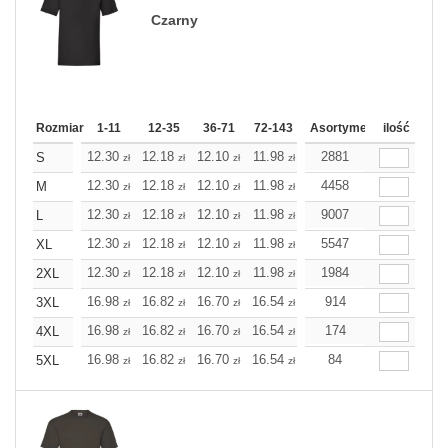
Czarny
Rozmiar
1-11
12-35
36-71
72-143
144-287
Asortyment
288 Dodaj
ilość
Wię
12.30
12.18
12.10
11.98
11.86
2881
11.86
S
zł
zł
zł
zł
zł
zł
12.30
12.18
12.10
11.98
11.86
4458
11.86
M
zł
zł
zł
zł
zł
zł
12.30
12.18
12.10
11.98
11.86
9007
11.86
L
zł
zł
zł
zł
zł
zł
12.30
12.18
12.10
11.98
11.86
5547
11.86
XL
zł
zł
zł
zł
zł
zł
12.30
12.18
12.10
11.98
11.86
1984
11.86
2XL
zł
zł
zł
zł
zł
zł
16.98
16.82
16.70
16.54
16.38
914
16.38
3XL
zł
zł
zł
zł
zł
zł
16.98
16.82
16.70
16.54
16.38
174
16.38
4XL
zł
zł
zł
zł
zł
zł
16.98
16.82
16.70
16.54
16.38
84
16.38
5XL
zł
zł
zł
zł
zł
zł