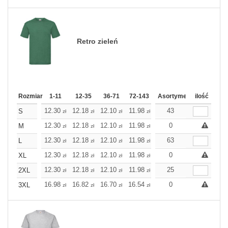
Retro zieleń
Rozmiar
1-11
12-35
36-71
72-143
144-287
Asortyment
288 Dodaj
ilość
Wię
12.30
12.18
12.10
11.98
11.86
43
11.86
S
zł
zł
zł
zł
zł
zł
12.30
12.18
12.10
11.98
11.86
0
11.86
M
zł
zł
zł
zł
zł
zł
12.30
12.18
12.10
11.98
11.86
63
11.86
L
zł
zł
zł
zł
zł
zł
12.30
12.18
12.10
11.98
11.86
0
11.86
XL
zł
zł
zł
zł
zł
zł
12.30
12.18
12.10
11.98
11.86
25
11.86
2XL
zł
zł
zł
zł
zł
zł
16.98
16.82
16.70
16.54
16.38
0
16.38
3XL
zł
zł
zł
zł
zł
zł