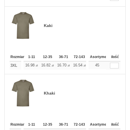
Kaki
Rozmiar
1-11
12-35
36-71
72-143
144-287
Asortyment
288 Dodaj
ilość
Wię
16.98
16.82
16.70
16.54
16.38
45
16.38
3XL
zł
zł
zł
zł
zł
zł
Khaki
Rozmiar
1-11
12-35
36-71
72-143
144-287
Asortyment
288 Dodaj
ilość
Wię