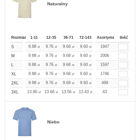
Naturalny
Rozmiar
1-11
12-35
36-71
72-143
144-287
Asortyment
288 Dodaj
ilość
Wię
9.88
9.76
9.68
9.60
9.52
1947
9.52
S
zł
zł
zł
zł
zł
zł
9.88
9.76
9.68
9.60
9.52
2006
9.52
M
zł
zł
zł
zł
zł
zł
9.88
9.76
9.68
9.60
9.52
1597
9.52
L
zł
zł
zł
zł
zł
zł
9.88
9.76
9.68
9.60
9.52
1746
9.52
XL
zł
zł
zł
zł
zł
zł
9.88
9.76
9.68
9.60
9.52
499
9.52
2XL
zł
zł
zł
zł
zł
zł
13.80
13.68
13.56
13.43
13.31
43
13.31
3XL
zł
zł
zł
zł
zł
zł
Niebo