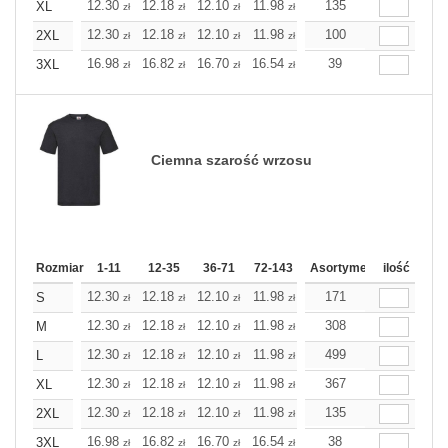
12.30
12.18
12.10
11.98
11.86
135
11.86
XL
zł
zł
zł
zł
zł
zł
12.30
12.18
12.10
11.98
11.86
100
11.86
2XL
zł
zł
zł
zł
zł
zł
16.98
16.82
16.70
16.54
16.38
39
16.38
3XL
zł
zł
zł
zł
zł
zł
Ciemna szarość wrzosu
Rozmiar
1-11
12-35
36-71
72-143
144-287
Asortyment
288 Dodaj
ilość
Wię
12.30
12.18
12.10
11.98
11.86
171
11.86
S
zł
zł
zł
zł
zł
zł
12.30
12.18
12.10
11.98
11.86
308
11.86
M
zł
zł
zł
zł
zł
zł
12.30
12.18
12.10
11.98
11.86
499
11.86
L
zł
zł
zł
zł
zł
zł
12.30
12.18
12.10
11.98
11.86
367
11.86
XL
zł
zł
zł
zł
zł
zł
12.30
12.18
12.10
11.98
11.86
135
11.86
2XL
zł
zł
zł
zł
zł
zł
16.98
16.82
16.70
16.54
16.38
38
16.38
3XL
zł
zł
zł
zł
zł
zł