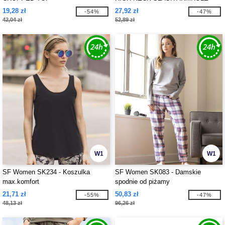
VEST
19,28 zł
27,92 zł
-54%
-47%
42,04 zł
52,89 zł
W1
W1
SF Women SK234 - Koszulka
SF Women SK083 - Damskie
max.komfort
spodnie od piżamy
21,71 zł
50,83 zł
-55%
-47%
48,13 zł
96,26 zł