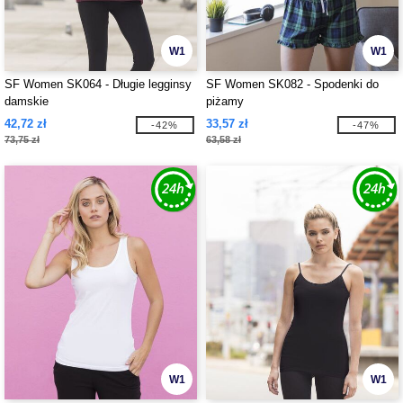
W1
W1
SF Women SK064 - Długie legginsy
SF Women SK082 - Spodenki do
damskie
piżamy
42,72 zł
33,57 zł
-42%
-47%
73,75 zł
63,58 zł
W1
W1