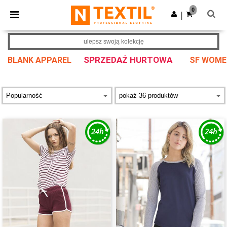
×
Aplikacja Ntextil
0
Pobierz app
|
Lepsze ceny w aplikacji!
ulepsz swoją kolekcję
SPRZEDAŻ HURTOWA
BLANK APPAREL
SF WOME