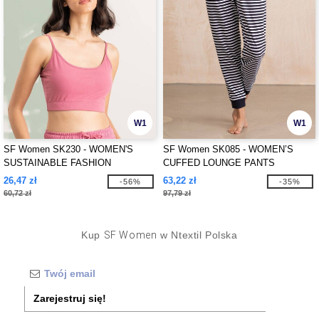
W1
W1
SF Women SK230 - WOMEN'S
SF Women SK085 - WOMEN’S
SUSTAINABLE FASHION
CUFFED LOUNGE PANTS
CROPPED TOP
26,47 zł
63,22 zł
-56%
-35%
60,72 zł
97,79 zł
Kup
SF Women
w Ntextil Polska
Zarejestruj się!