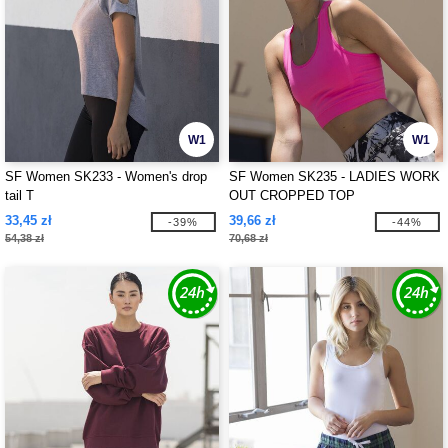
W1
W1
SF Women SK233 - Women's drop
SF Women SK235 - LADIES WORK
tail T
OUT CROPPED TOP
33,45 zł
39,66 zł
-39%
-44%
54,38 zł
70,68 zł