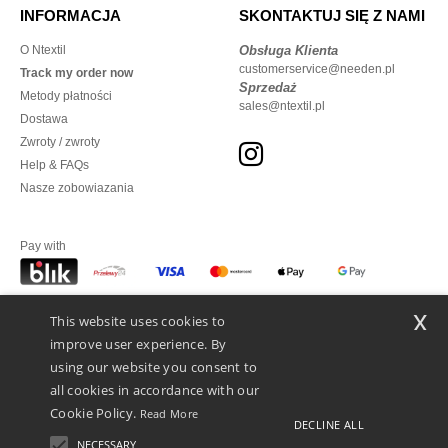
INFORMACJA
SKONTAKTUJ SIĘ Z NAMI
O Ntextil
Obsługa Klienta
customerservice@needen.pl
Track my order now
Sprzedaż
Metody płatności
sales@ntextil.pl
Dostawa
Zwroty / zwroty
Help & FAQs
Nasze zobowiazania
Pay with
x
This website uses cookies to
We ship with
improve user experience. By
using our website you consent to
all cookies in accordance with our
Cookie Policy.
Read More
DECLINE ALL
NECESSARY