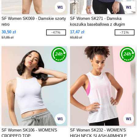
W1
W1
SF Women SK069 - Damskie szorty
SF Women SK271 - Damska
retro
koszulka baseballowa z długim
rękawem
30,50 zł
17,47 zł
-47%
-71%
57,85 zł
60,92 zł
W1
W1
SF Women SK106 - WOMEN'S
SF Women SK232 - WOMEN’S
CROPPED TOP
HIGH NECK SLASH ARMHOLE