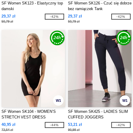
SF Women SK123 - Elastyczny top
SF Women SK126 - Czuć się dobrze
damski
bez ramiączek Tank
29,37 zł
29,37 zł
-42%
-42%
50,79 zł
50,79 zł
W1
W1
SF Women SK104 - WOMEN’S
SF Women SK425 - LADIES SLIM
STRETCH VEST DRESS
CUFFED JOGGERS
40,95 zł
53,21 zł
-44%
-42%
72,54 zł
90,98 zł