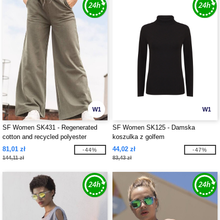
W1
W1
SF Women SK431 - Regenerated
SF Women SK125 - Damska
cotton and recycled polyester
koszulka z golfem
joggers
81,01 zł
44,02 zł
-44%
-47%
144,11 zł
83,43 zł