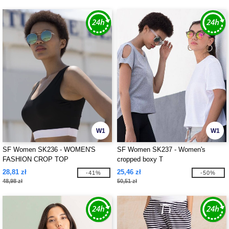
W1
W1
SF Women SK236 - WOMEN'S
SF Women SK237 - Women's
FASHION CROP TOP
cropped boxy T
28,81 zł
25,46 zł
-41%
-50%
48,98 zł
50,51 zł