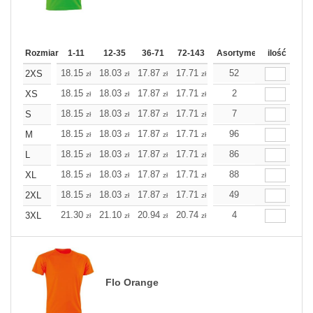
Rozmiar
1-11
12-35
36-71
72-143
144-287
Asortyment
288 Dodaj
ilość
Wię
18.15
18.03
17.87
17.71
17.55
52
17.55
2XS
zł
zł
zł
zł
zł
zł
18.15
18.03
17.87
17.71
17.55
2
17.55
XS
zł
zł
zł
zł
zł
zł
18.15
18.03
17.87
17.71
17.55
7
17.55
S
zł
zł
zł
zł
zł
zł
18.15
18.03
17.87
17.71
17.55
96
17.55
M
zł
zł
zł
zł
zł
zł
18.15
18.03
17.87
17.71
17.55
86
17.55
L
zł
zł
zł
zł
zł
zł
18.15
18.03
17.87
17.71
17.55
88
17.55
XL
zł
zł
zł
zł
zł
zł
18.15
18.03
17.87
17.71
17.55
49
17.55
2XL
zł
zł
zł
zł
zł
zł
21.30
21.10
20.94
20.74
20.58
4
20.58
3XL
zł
zł
zł
zł
zł
zł
Flo Orange