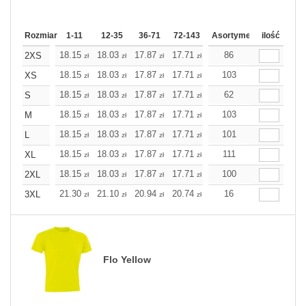
Rozmiar
1-11
12-35
36-71
72-143
144-287
Asortyment
288 Dodaj
ilość
Wię
18.15
18.03
17.87
17.71
17.55
86
17.55
2XS
zł
zł
zł
zł
zł
zł
18.15
18.03
17.87
17.71
17.55
103
17.55
XS
zł
zł
zł
zł
zł
zł
18.15
18.03
17.87
17.71
17.55
62
17.55
S
zł
zł
zł
zł
zł
zł
18.15
18.03
17.87
17.71
17.55
103
17.55
M
zł
zł
zł
zł
zł
zł
18.15
18.03
17.87
17.71
17.55
101
17.55
L
zł
zł
zł
zł
zł
zł
18.15
18.03
17.87
17.71
17.55
111
17.55
XL
zł
zł
zł
zł
zł
zł
18.15
18.03
17.87
17.71
17.55
100
17.55
2XL
zł
zł
zł
zł
zł
zł
21.30
21.10
20.94
20.74
20.58
16
20.58
3XL
zł
zł
zł
zł
zł
zł
Flo Yellow