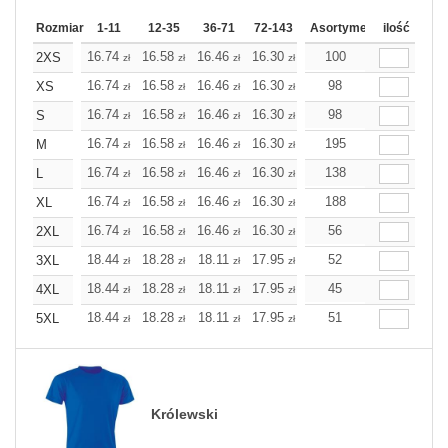
Rozmiar
1-11
12-35
36-71
72-143
144-287
Asortyment
288 Dodaj
ilość
Wię
16.74
16.58
16.46
16.30
16.14
100
16.14
2XS
zł
zł
zł
zł
zł
zł
16.74
16.58
16.46
16.30
16.14
98
16.14
XS
zł
zł
zł
zł
zł
zł
16.74
16.58
16.46
16.30
16.14
98
16.14
S
zł
zł
zł
zł
zł
zł
16.74
16.58
16.46
16.30
16.14
195
16.14
M
zł
zł
zł
zł
zł
zł
16.74
16.58
16.46
16.30
16.14
138
16.14
L
zł
zł
zł
zł
zł
zł
16.74
16.58
16.46
16.30
16.14
188
16.14
XL
zł
zł
zł
zł
zł
zł
16.74
16.58
16.46
16.30
16.14
56
16.14
2XL
zł
zł
zł
zł
zł
zł
18.44
18.28
18.11
17.95
17.79
52
17.79
3XL
zł
zł
zł
zł
zł
zł
18.44
18.28
18.11
17.95
17.79
45
17.79
4XL
zł
zł
zł
zł
zł
zł
18.44
18.28
18.11
17.95
17.79
51
17.79
5XL
zł
zł
zł
zł
zł
zł
Królewski