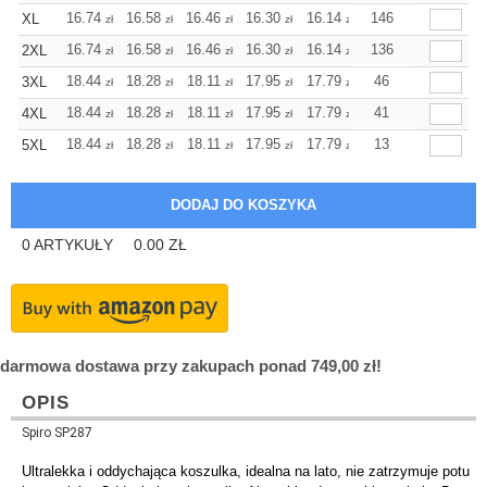
+
16.74
16.58
16.46
16.30
16.14
146
16.14
XL
zł
zł
zł
zł
zł
zł
+
16.74
16.58
16.46
16.30
16.14
136
16.14
2XL
zł
zł
zł
zł
zł
zł
+
18.44
18.28
18.11
17.95
17.79
17.79
46
3XL
zł
zł
zł
zł
zł
zł
+
18.44
18.28
18.11
17.95
17.79
17.79
41
4XL
zł
zł
zł
zł
zł
zł
+
18.44
18.28
18.11
17.95
17.79
17.79
13
5XL
zł
zł
zł
zł
zł
zł
0
ARTYKUŁY
0.00
ZŁ
darmowa dostawa przy zakupach ponad 749,00 zł!
OPIS
Spiro SP287
Ultralekka i oddychająca koszulka, idealna na lato, nie zatrzymuje potu