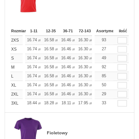
Rozmiar
1-11
12-35
36-71
72-143
144-287
Asortyment
288 Dodaj
ilość
Wię
16.74
16.58
16.46
16.30
16.14
93
16.14
2XS
zł
zł
zł
zł
zł
zł
16.74
16.58
16.46
16.30
16.14
27
16.14
XS
zł
zł
zł
zł
zł
zł
16.74
16.58
16.46
16.30
16.14
49
16.14
S
zł
zł
zł
zł
zł
zł
16.74
16.58
16.46
16.30
16.14
92
16.14
M
zł
zł
zł
zł
zł
zł
16.74
16.58
16.46
16.30
16.14
85
16.14
L
zł
zł
zł
zł
zł
zł
16.74
16.58
16.46
16.30
16.14
50
16.14
XL
zł
zł
zł
zł
zł
zł
16.74
16.58
16.46
16.30
16.14
29
16.14
2XL
zł
zł
zł
zł
zł
zł
18.44
18.28
18.11
17.95
17.79
33
17.79
3XL
zł
zł
zł
zł
zł
zł
Fioletowy