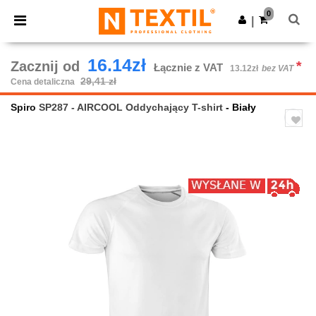
×
Aplikacja Ntextil
0
Pobierz app
|
Lepsze ceny w aplikacji!
16.14zł
Zacznij od
*
Łącznie z VAT
13.12zł
bez VAT
29,41 zł
Cena detaliczna
Spiro
SP287 - AIRCOOL Oddychający T-shirt
- Biały
Previous
Next