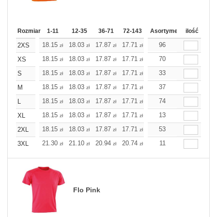
Rozmiar
1-11
12-35
36-71
72-143
144-287
Asortyment
288 Dodaj
ilość
Wię
18.15
18.03
17.87
17.71
17.55
96
17.55
2XS
zł
zł
zł
zł
zł
zł
18.15
18.03
17.87
17.71
17.55
70
17.55
XS
zł
zł
zł
zł
zł
zł
18.15
18.03
17.87
17.71
17.55
33
17.55
S
zł
zł
zł
zł
zł
zł
18.15
18.03
17.87
17.71
17.55
37
17.55
M
zł
zł
zł
zł
zł
zł
18.15
18.03
17.87
17.71
17.55
74
17.55
L
zł
zł
zł
zł
zł
zł
18.15
18.03
17.87
17.71
17.55
13
17.55
XL
zł
zł
zł
zł
zł
zł
18.15
18.03
17.87
17.71
17.55
53
17.55
2XL
zł
zł
zł
zł
zł
zł
21.30
21.10
20.94
20.74
20.58
11
20.58
3XL
zł
zł
zł
zł
zł
zł
Flo Pink