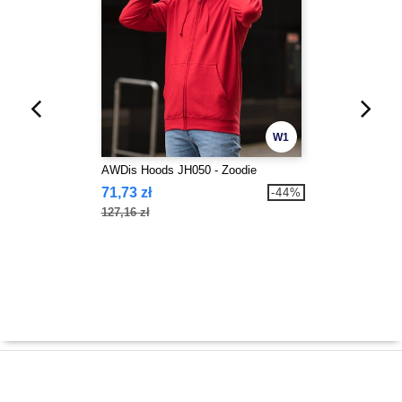
W1
AWDis Hoods JH050 - Zoodie
71,73 zł
-44%
127,16 zł