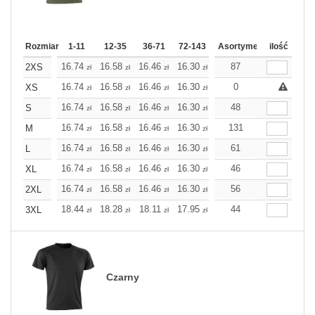
Rozmiar
1-11
12-35
36-71
72-143
144-287
Asortyment
288 Dodaj
ilość
Wię
16.74
16.58
16.46
16.30
16.14
87
16.14
2XS
zł
zł
zł
zł
zł
zł
16.74
16.58
16.46
16.30
16.14
0
16.14
XS
zł
zł
zł
zł
zł
zł
16.74
16.58
16.46
16.30
16.14
48
16.14
S
zł
zł
zł
zł
zł
zł
16.74
16.58
16.46
16.30
16.14
131
16.14
M
zł
zł
zł
zł
zł
zł
16.74
16.58
16.46
16.30
16.14
61
16.14
L
zł
zł
zł
zł
zł
zł
16.74
16.58
16.46
16.30
16.14
46
16.14
XL
zł
zł
zł
zł
zł
zł
16.74
16.58
16.46
16.30
16.14
56
16.14
2XL
zł
zł
zł
zł
zł
zł
18.44
18.28
18.11
17.95
17.79
44
17.79
3XL
zł
zł
zł
zł
zł
zł
Czarny