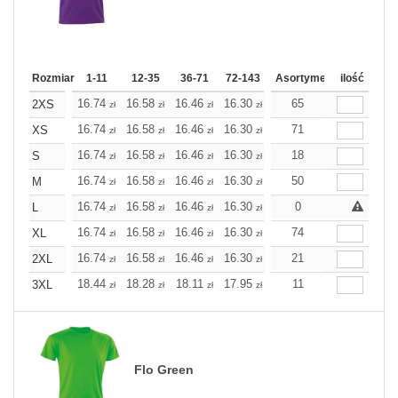
Rozmiar
1-11
12-35
36-71
72-143
144-287
Asortyment
288 Dodaj
ilość
Wię
16.74
16.58
16.46
16.30
16.14
65
16.14
2XS
zł
zł
zł
zł
zł
zł
16.74
16.58
16.46
16.30
16.14
71
16.14
XS
zł
zł
zł
zł
zł
zł
16.74
16.58
16.46
16.30
16.14
18
16.14
S
zł
zł
zł
zł
zł
zł
16.74
16.58
16.46
16.30
16.14
50
16.14
M
zł
zł
zł
zł
zł
zł
16.74
16.58
16.46
16.30
16.14
0
16.14
L
zł
zł
zł
zł
zł
zł
16.74
16.58
16.46
16.30
16.14
74
16.14
XL
zł
zł
zł
zł
zł
zł
16.74
16.58
16.46
16.30
16.14
21
16.14
2XL
zł
zł
zł
zł
zł
zł
18.44
18.28
18.11
17.95
17.79
11
17.79
3XL
zł
zł
zł
zł
zł
zł
Flo Green