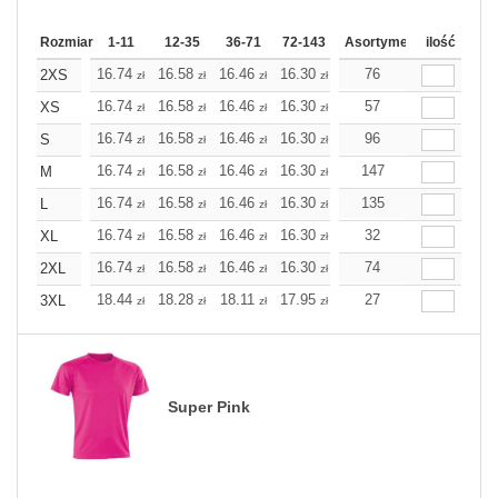
Rozmiar
1-11
12-35
36-71
72-143
144-287
Asortyment
288 Dodaj
ilość
Wię
16.74
16.58
16.46
16.30
16.14
76
16.14
2XS
zł
zł
zł
zł
zł
zł
16.74
16.58
16.46
16.30
16.14
57
16.14
XS
zł
zł
zł
zł
zł
zł
16.74
16.58
16.46
16.30
16.14
96
16.14
S
zł
zł
zł
zł
zł
zł
16.74
16.58
16.46
16.30
16.14
147
16.14
M
zł
zł
zł
zł
zł
zł
16.74
16.58
16.46
16.30
16.14
135
16.14
L
zł
zł
zł
zł
zł
zł
16.74
16.58
16.46
16.30
16.14
32
16.14
XL
zł
zł
zł
zł
zł
zł
16.74
16.58
16.46
16.30
16.14
74
16.14
2XL
zł
zł
zł
zł
zł
zł
18.44
18.28
18.11
17.95
17.79
27
17.79
3XL
zł
zł
zł
zł
zł
zł
Super Pink