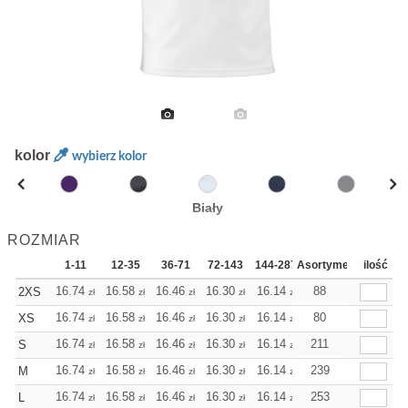
kolor
wybierz kolor
Biały
ROZMIAR
1-11
12-35
36-71
72-143
144-287
Asortyment
288 Dodaj
ilość
Więcej
+
16.74
16.58
16.46
16.30
16.14
16.14
88
2XS
zł
zł
zł
zł
zł
zł
+
16.74
16.58
16.46
16.30
16.14
16.14
80
XS
zł
zł
zł
zł
zł
zł
+
16.74
16.58
16.46
16.30
16.14
211
16.14
S
zł
zł
zł
zł
zł
zł
+
16.74
16.58
16.46
16.30
16.14
239
16.14
M
zł
zł
zł
zł
zł
zł
+
16.74
16.58
16.46
16.30
16.14
253
16.14
L
zł
zł
zł
zł
zł
zł