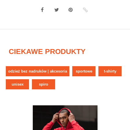
CIEKAWE PRODUKTY
odzież bez nadruków | akcesoria
sportowe
t-shirty
unisex
spiro