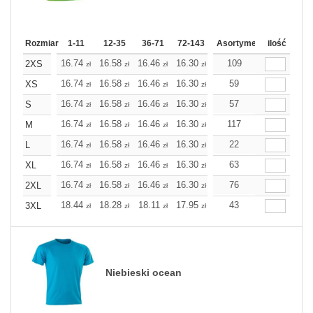
Rozmiar
1-11
12-35
36-71
72-143
144-287
Asortyment
288 Dodaj
ilość
Wię
16.74
16.58
16.46
16.30
16.14
109
16.14
2XS
zł
zł
zł
zł
zł
zł
16.74
16.58
16.46
16.30
16.14
59
16.14
XS
zł
zł
zł
zł
zł
zł
16.74
16.58
16.46
16.30
16.14
57
16.14
S
zł
zł
zł
zł
zł
zł
16.74
16.58
16.46
16.30
16.14
117
16.14
M
zł
zł
zł
zł
zł
zł
16.74
16.58
16.46
16.30
16.14
22
16.14
L
zł
zł
zł
zł
zł
zł
16.74
16.58
16.46
16.30
16.14
63
16.14
XL
zł
zł
zł
zł
zł
zł
16.74
16.58
16.46
16.30
16.14
76
16.14
2XL
zł
zł
zł
zł
zł
zł
18.44
18.28
18.11
17.95
17.79
43
17.79
3XL
zł
zł
zł
zł
zł
zł
Niebieski ocean