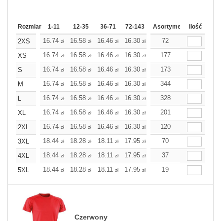
Rozmiar
1-11
12-35
36-71
72-143
144-287
Asortyment
288 Dodaj
ilość
Wię
16.74
16.58
16.46
16.30
16.14
72
16.14
2XS
zł
zł
zł
zł
zł
zł
16.74
16.58
16.46
16.30
16.14
177
16.14
XS
zł
zł
zł
zł
zł
zł
16.74
16.58
16.46
16.30
16.14
173
16.14
S
zł
zł
zł
zł
zł
zł
16.74
16.58
16.46
16.30
16.14
344
16.14
M
zł
zł
zł
zł
zł
zł
16.74
16.58
16.46
16.30
16.14
328
16.14
L
zł
zł
zł
zł
zł
zł
16.74
16.58
16.46
16.30
16.14
201
16.14
XL
zł
zł
zł
zł
zł
zł
16.74
16.58
16.46
16.30
16.14
120
16.14
2XL
zł
zł
zł
zł
zł
zł
18.44
18.28
18.11
17.95
17.79
70
17.79
3XL
zł
zł
zł
zł
zł
zł
18.44
18.28
18.11
17.95
17.79
37
17.79
4XL
zł
zł
zł
zł
zł
zł
18.44
18.28
18.11
17.95
17.79
19
17.79
5XL
zł
zł
zł
zł
zł
zł
Czerwony