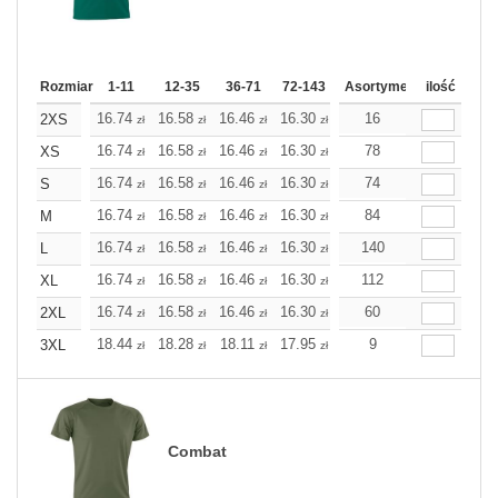
Rozmiar
1-11
12-35
36-71
72-143
144-287
Asortyment
288 Dodaj
ilość
Wię
16.74
16.58
16.46
16.30
16.14
16
16.14
2XS
zł
zł
zł
zł
zł
zł
16.74
16.58
16.46
16.30
16.14
78
16.14
XS
zł
zł
zł
zł
zł
zł
16.74
16.58
16.46
16.30
16.14
74
16.14
S
zł
zł
zł
zł
zł
zł
16.74
16.58
16.46
16.30
16.14
84
16.14
M
zł
zł
zł
zł
zł
zł
16.74
16.58
16.46
16.30
16.14
140
16.14
L
zł
zł
zł
zł
zł
zł
16.74
16.58
16.46
16.30
16.14
112
16.14
XL
zł
zł
zł
zł
zł
zł
16.74
16.58
16.46
16.30
16.14
60
16.14
2XL
zł
zł
zł
zł
zł
zł
18.44
18.28
18.11
17.95
17.79
9
17.79
3XL
zł
zł
zł
zł
zł
zł
Combat