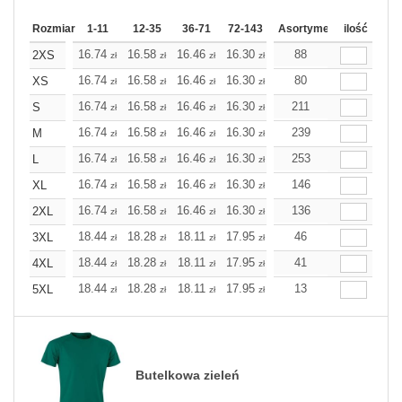
Rozmiar
1-11
12-35
36-71
72-143
144-287
Asortyment
288 Dodaj
ilość
Wię
16.74
16.58
16.46
16.30
16.14
88
16.14
2XS
zł
zł
zł
zł
zł
zł
16.74
16.58
16.46
16.30
16.14
80
16.14
XS
zł
zł
zł
zł
zł
zł
16.74
16.58
16.46
16.30
16.14
211
16.14
S
zł
zł
zł
zł
zł
zł
16.74
16.58
16.46
16.30
16.14
239
16.14
M
zł
zł
zł
zł
zł
zł
16.74
16.58
16.46
16.30
16.14
253
16.14
L
zł
zł
zł
zł
zł
zł
16.74
16.58
16.46
16.30
16.14
146
16.14
XL
zł
zł
zł
zł
zł
zł
16.74
16.58
16.46
16.30
16.14
136
16.14
2XL
zł
zł
zł
zł
zł
zł
18.44
18.28
18.11
17.95
17.79
46
17.79
3XL
zł
zł
zł
zł
zł
zł
18.44
18.28
18.11
17.95
17.79
41
17.79
4XL
zł
zł
zł
zł
zł
zł
18.44
18.28
18.11
17.95
17.79
13
17.79
5XL
zł
zł
zł
zł
zł
zł
Butelkowa zieleń