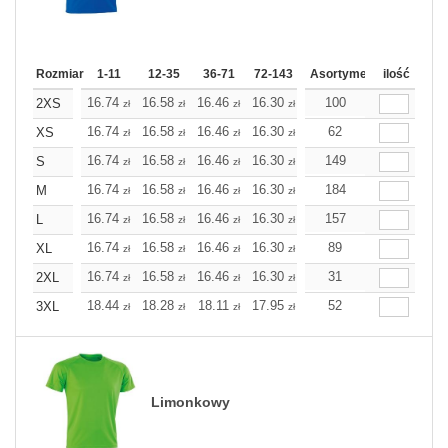
Rozmiar
1-11
12-35
36-71
72-143
144-287
Asortyment
288 Dodaj
ilość
Wię
16.74
16.58
16.46
16.30
16.14
100
16.14
2XS
zł
zł
zł
zł
zł
zł
16.74
16.58
16.46
16.30
16.14
62
16.14
XS
zł
zł
zł
zł
zł
zł
16.74
16.58
16.46
16.30
16.14
149
16.14
S
zł
zł
zł
zł
zł
zł
16.74
16.58
16.46
16.30
16.14
184
16.14
M
zł
zł
zł
zł
zł
zł
16.74
16.58
16.46
16.30
16.14
157
16.14
L
zł
zł
zł
zł
zł
zł
16.74
16.58
16.46
16.30
16.14
89
16.14
XL
zł
zł
zł
zł
zł
zł
16.74
16.58
16.46
16.30
16.14
31
16.14
2XL
zł
zł
zł
zł
zł
zł
18.44
18.28
18.11
17.95
17.79
52
17.79
3XL
zł
zł
zł
zł
zł
zł
Limonkowy