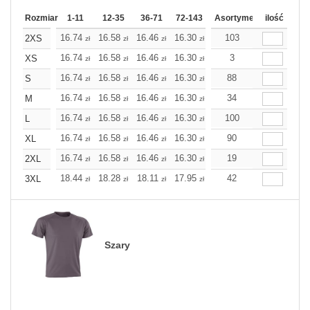
Rozmiar
1-11
12-35
36-71
72-143
144-287
Asortyment
288 Dodaj
ilość
Wię
16.74
16.58
16.46
16.30
16.14
103
16.14
2XS
zł
zł
zł
zł
zł
zł
16.74
16.58
16.46
16.30
16.14
3
16.14
XS
zł
zł
zł
zł
zł
zł
16.74
16.58
16.46
16.30
16.14
88
16.14
S
zł
zł
zł
zł
zł
zł
16.74
16.58
16.46
16.30
16.14
34
16.14
M
zł
zł
zł
zł
zł
zł
16.74
16.58
16.46
16.30
16.14
100
16.14
L
zł
zł
zł
zł
zł
zł
16.74
16.58
16.46
16.30
16.14
90
16.14
XL
zł
zł
zł
zł
zł
zł
16.74
16.58
16.46
16.30
16.14
19
16.14
2XL
zł
zł
zł
zł
zł
zł
18.44
18.28
18.11
17.95
17.79
42
17.79
3XL
zł
zł
zł
zł
zł
zł
Szary