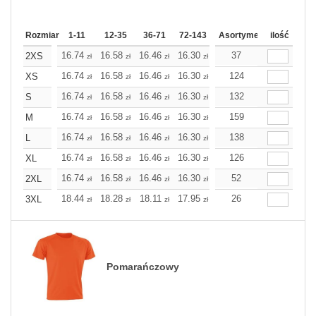
Rozmiar
1-11
12-35
36-71
72-143
144-287
Asortyment
288 Dodaj
ilość
Wię
16.74
16.58
16.46
16.30
16.14
37
16.14
2XS
zł
zł
zł
zł
zł
zł
16.74
16.58
16.46
16.30
16.14
124
16.14
XS
zł
zł
zł
zł
zł
zł
16.74
16.58
16.46
16.30
16.14
132
16.14
S
zł
zł
zł
zł
zł
zł
16.74
16.58
16.46
16.30
16.14
159
16.14
M
zł
zł
zł
zł
zł
zł
16.74
16.58
16.46
16.30
16.14
138
16.14
L
zł
zł
zł
zł
zł
zł
16.74
16.58
16.46
16.30
16.14
126
16.14
XL
zł
zł
zł
zł
zł
zł
16.74
16.58
16.46
16.30
16.14
52
16.14
2XL
zł
zł
zł
zł
zł
zł
18.44
18.28
18.11
17.95
17.79
26
17.79
3XL
zł
zł
zł
zł
zł
zł
Pomarańczowy