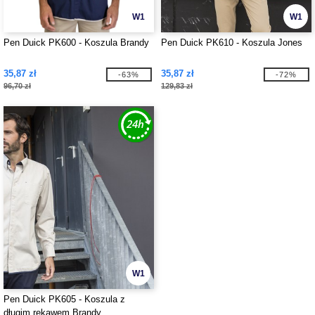
W1
W1
Pen Duick PK600 - Koszula Brandy
Pen Duick PK610 - Koszula Jones
35,87 zł
35,87 zł
-63%
-72%
96,70 zł
129,83 zł
W1
Pen Duick PK605 - Koszula z
długim rękawem Brandy