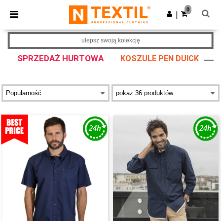
×
Aplikacja Ntextil
0
Pobierz app
|
Lepsze ceny w aplikacji!
ulepsz swoją kolekcję
SPRZEDAŻ HURTOWA
KOSZULE PEN DUICK