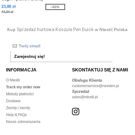
23,80 zł
-46%
44,34 zł
Kup
Sprzedaż hurtowa Koszule Pen Duick
w Ntextil Polska
Zarejestruj się!
INFORMACJA
SKONTAKTUJ SIĘ Z NAMI
O Ntextil
Obsługa Klienta
customerservice@needen.pl
Track my order now
Sprzedaż
Metody płatności
sales@ntextil.pl
Dostawa
Zwroty / zwroty
Help & FAQs
Nasze zobowiazania