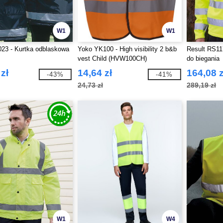
W1
W1
23 - Kurtka odblaskowa
Yoko YK100 - High visibility 2 b&b
Result RS11
vest Child (HVW100CH)
do biegania
zł
14,64 zł
164,08 z
-43%
-41%
24,73 zł
289,19 zł
W1
W4