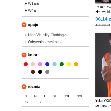
W1
(13)
Result RS
W4
(1)
zimowa bl
96,14 z
opcje
169,53 zł
High Visibility Clothing
(3)
Odrywalna metka
(1)
kolor
rozmiar
S
M
L
XL
2XL
3XL
Yoko YK005
4XL
5XL
pull-apart