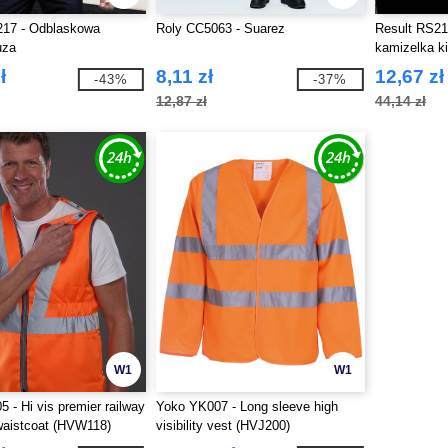
217 - Odblaskowa
Roly CC5063 - Suarez
Result RS21
uza
kamizelka k
ł
8,11 zł
12,67 zł
-43%
-37%
12,87 zł
44,14 zł
W1
W1
 - Hi vis premier railway
Yoko YK007 - Long sleeve high
 waistcoat (HVW118)
visibility vest (HVJ200)