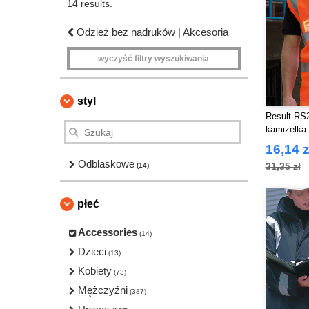
14 results.
Odzież bez nadruków | Akcesoria
wyczyść filtry wyszukiwania
styl
Result RS
kamizelka
16,14 z
Odblaskowe
31,35 zł
(14)
płeć
Accessories
(14)
Dzieci
(13)
Kobiety
(73)
Mężczyźni
(387)