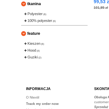
99,53 z
tkanina
101,95 zł
Polyester
(6)
100% polyester
(6)
feature
Kieszen
(6)
Hood
(4)
Guziki
(2)
INFORMACJA
SKONTA
O Ntextil
Obsługa K
customer
Track my order now
Sprzedaż