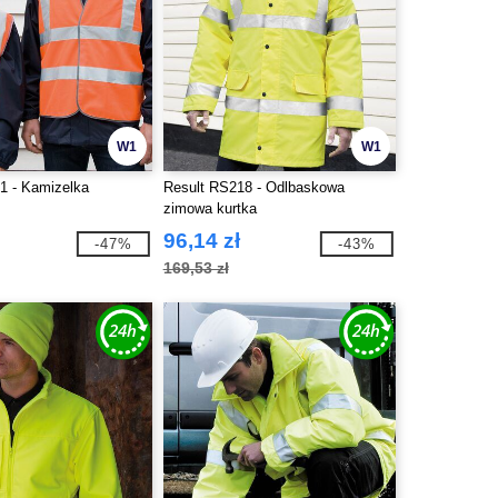
W1
W1
1 - Kamizelka
Result RS218 - Odlbaskowa
zimowa kurtka
96,14 zł
-47%
-43%
169,53 zł