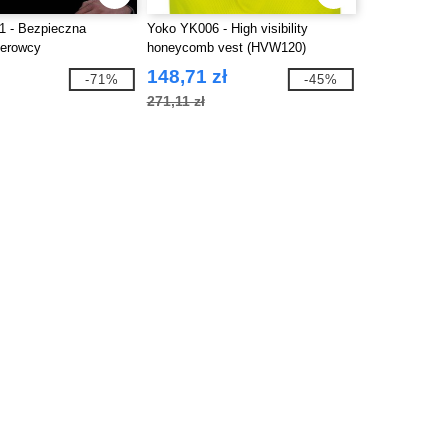
1 - Bezpieczna
Yoko YK006 - High visibility
ierowcy
honeycomb vest (HVW120)
148,71 zł
-71%
-45%
271,11 zł