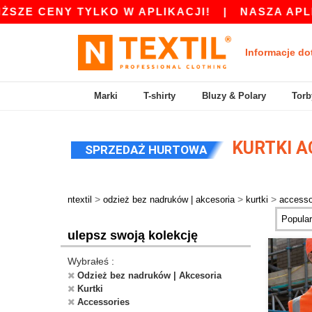
 CENY TYLKO W APLIKACJI!
|
NASZA APLIKACJA
Informacje do
Marki
T-shirty
Bluzy & Polary
Torb
KURTKI A
SPRZEDAŻ HURTOWA
>
>
>
ntextil
odzież bez nadruków | akcesoria
kurtki
accesso
ulepsz swoją kolekcję
Wybrałeś :
Odzież bez nadruków | Akcesoria
Kurtki
Accessories