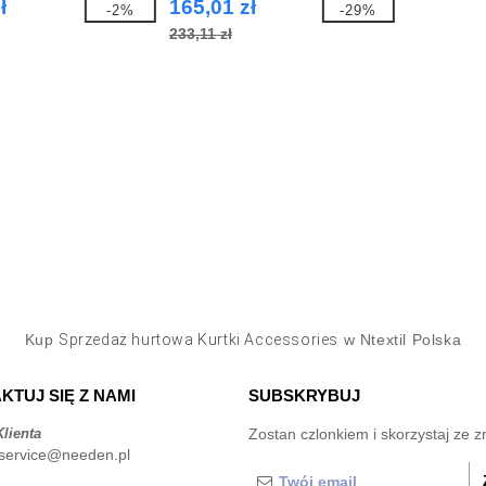
ł
165,01 zł
-2%
-29%
233,11 zł
Kup
Sprzedaż hurtowa Kurtki Accessories
w Ntextil Polska
KTUJ SIĘ Z NAMI
SUBSKRYBUJ
lienta
Zostan czlonkiem i skorzystaj ze z
service@needen.pl