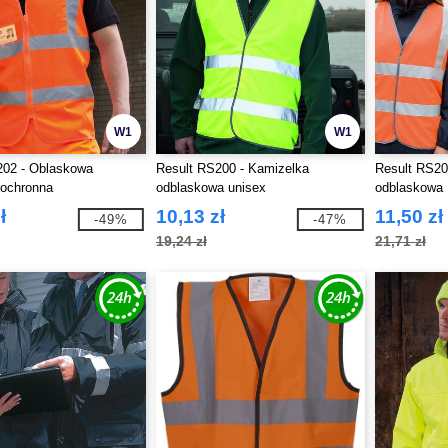
W1
W1
202 - Oblaskowa
Result RS200 - Kamizelka
Result RS20
 ochronna
odblaskowa unisex
odblaskowa
ł
10,13 zł
11,50 zł
-49%
-47%
19,24 zł
21,71 zł