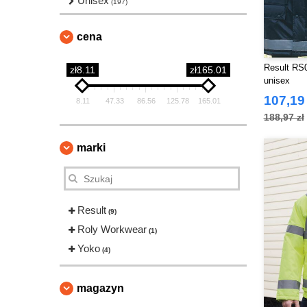
Unisex
(197)
cena
Result RS0
zł8.11
zł165.01
unisex
107,19 
8.11
47.33
86.56
125.78
165.01
188,97 zł
marki
Result
(9)
Roly Workwear
(1)
Yoko
(4)
magazyn