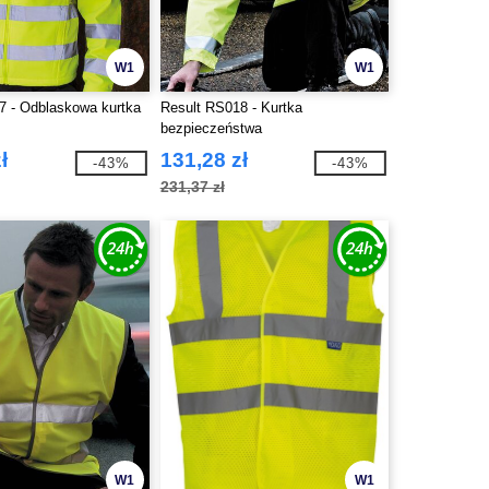
W1
W1
7 - Odblaskowa kurtka
Result RS018 - Kurtka
bezpieczeństwa
ł
131,28 zł
-43%
-43%
231,37 zł
W1
W1