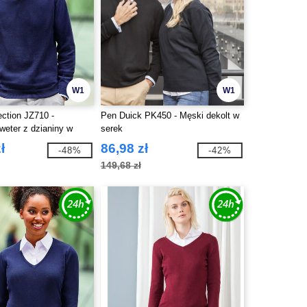
W1
W1
ection JZ710 -
Pen Duick PK450 - Męski dekolt w
weter z dzianiny w
serek
ł
86,98 zł
-48%
-42%
149,68 zł