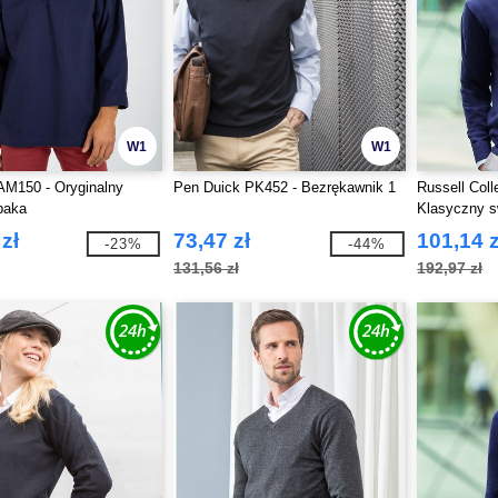
W1
W1
AM150 - Oryginalny
Pen Duick PK452 - Bezrękawnik 1
Russell Coll
baka
Klasyczny s
serek
zł
73,47 zł
101,14 z
-23%
-44%
131,56 zł
192,97 zł