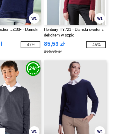
W1
W1
lection JZ10F - Damski
Henbury HY721 - Damski sweter z
dekoltem w szpic
ł
85,53 zł
-47%
-45%
155,85 zł
W1
W4