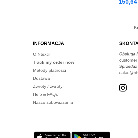
150,64 
K
INFORMACJA
SKONTA
O Ntextil
Obsługa K
customer
Track my order now
Sprzedaż
Metody płatności
sales@nte
Dostawa
Zwroty / zwroty
Help & FAQs
Nasze zobowiazania