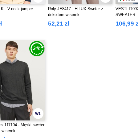
K - V-neck jumper
Roly JE8417 - HILUX Sweter z
VESTI IT09
dekoltem w serek
SWEATER
ł
52,21 zł
106,99 z
W1
s JJ7194 - Męski sweter
 w serek