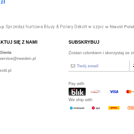
zł
up
Sprzedaż hurtowa Bluzy & Polary Dekolt w szpic
w Ntextil Pols
KTUJ SIĘ Z NAMI
SUBSKRYBUJ
lienta
Zostan czlonkiem i skorzystaj ze z
service@needen.pl
xtil.pl
Pay with
We ship with