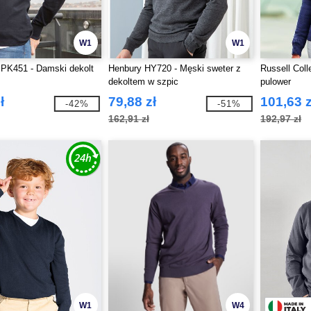
W1
W1
 PK451 - Damski dekolt
Henbury HY720 - Męski sweter z
Russell Col
dekoltem w szpic
pulower
ł
79,88 zł
101,63 z
-42%
-51%
162,91 zł
192,97 zł
W1
W4