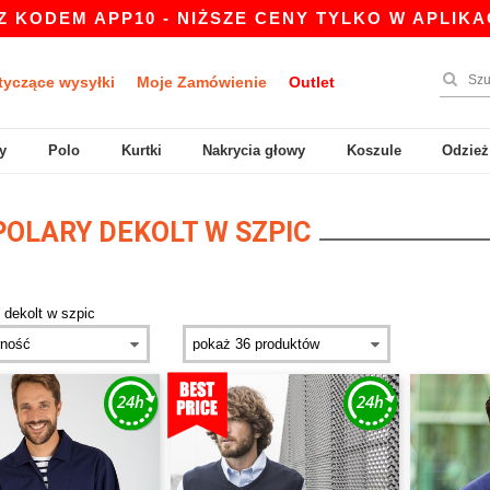
DEM APP10 - NIŻSZE CENY TYLKO W APLIKACJI!
tyczące wysyłki
Moje Zamówienie
Outlet
y
Polo
Kurtki
Nakrycia głowy
Koszule
Odzież
POLARY DEKOLT W SZPIC
>
dekolt w szpic