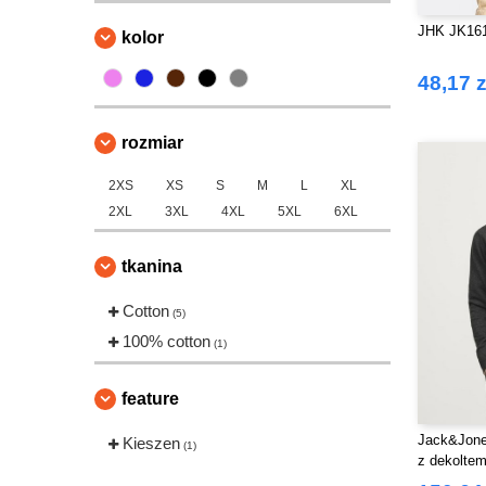
JHK JK161
kolor
48,17 z
rozmiar
2XS
XS
S
M
L
XL
2XL
3XL
4XL
5XL
6XL
tkanina
Cotton
(5)
100% cotton
(1)
feature
Jack&Jone
Kieszen
(1)
z dekoltem