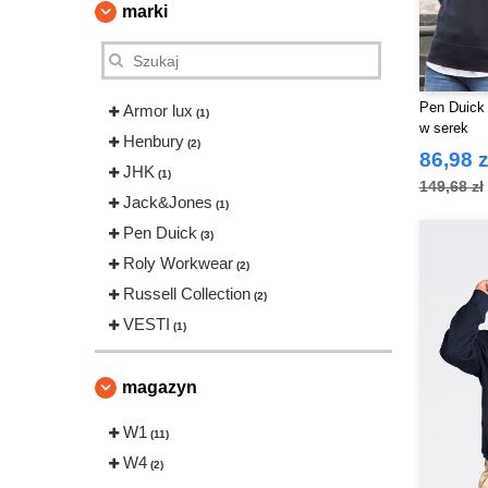
marki
Pen Duick
Armor lux
(1)
w serek
Henbury
(2)
86,98 z
JHK
(1)
149,68 zł
Jack&Jones
(1)
Pen Duick
(3)
Roly Workwear
(2)
Russell Collection
(2)
VESTI
(1)
magazyn
W1
(11)
W4
(2)