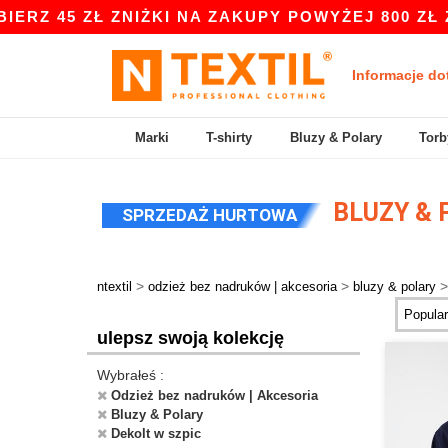
 45 ZŁ ZNIŻKI NA ZAKUPY POWYŻEJ 800 ZŁ Z KO
Informacje do
Marki
T-shirty
Bluzy & Polary
Torb
BLUZY & 
SPRZEDAŻ HURTOWA
>
>
ntextil
odzież bez nadruków | akcesoria
bluzy & polary
ulepsz swoją kolekcję
Wybrałeś :
Odzież bez nadruków | Akcesoria
Bluzy & Polary
Dekolt w szpic