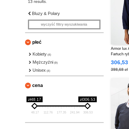
13 results.
Bluzy & Polary
wyczyść filtry wyszukiwania
płeć
Armor lux 
Kobiety
Fartuch ry
(4)
306,53 
Mężczyźni
(9)
398,68 zł
Unisex
(4)
cena
zł48.17
zł306.53
48.17
112.76
177.35
241.94
306.53