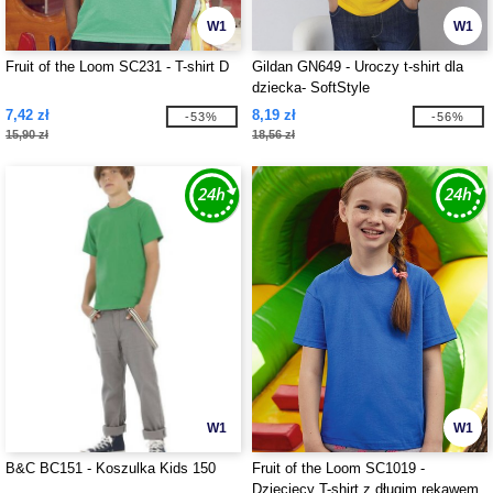
W1
W1
Fruit of the Loom SC231 - T-shirt D
Gildan GN649 - Uroczy t-shirt dla
dziecka- SoftStyle
7,42 zł
8,19 zł
-53%
-56%
15,90 zł
18,56 zł
W1
W1
B&C BC151 - Koszulka Kids 150
Fruit of the Loom SC1019 -
Dziecięcy T-shirt z długim rękawem