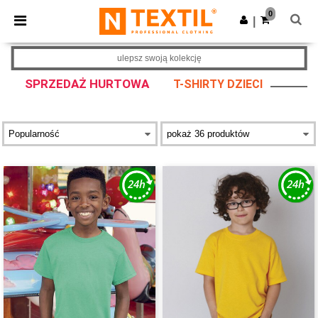
×
Aplikacja Ntextil
0
Pobierz app
|
Lepsze ceny w aplikacji!
ulepsz swoją kolekcję
SPRZEDAŻ HURTOWA
T-SHIRTY DZIECI