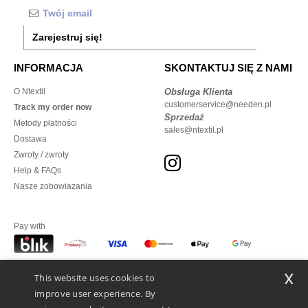
Zarejestruj się!
INFORMACJA
SKONTAKTUJ SIĘ Z NAMI
O Ntextil
Obsługa Klienta
customerservice@needen.pl
Track my order now
Sprzedaż
Metody płatności
sales@ntextil.pl
Dostawa
Zwroty / zwroty
Help & FAQs
Nasze zobowiazania
Pay with
x
This website uses cookies to
We ship with
improve user experience. By