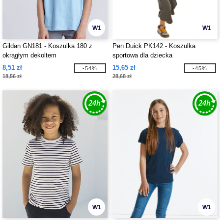
W1
W1
Gildan GN181 - Koszulka 180 z
Pen Duick PK142 - Koszulka
okrągłym dekoltem
sportowa dla dziecka
8,51 zł
15,65 zł
-54%
-45%
18,56 zł
28,68 zł
W1
W1