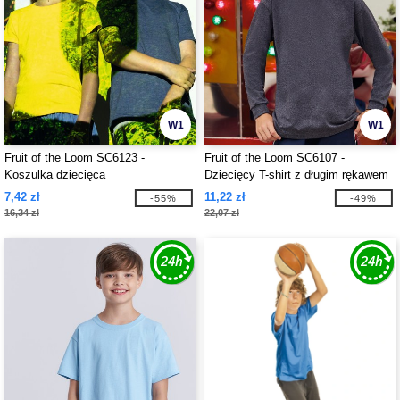
W1
W1
Fruit of the Loom SC6123 -
Fruit of the Loom SC6107 -
Koszulka dziecięca
Dziecięcy T-shirt z długim rękawem
7,42 zł
11,22 zł
-55%
-49%
16,34 zł
22,07 zł