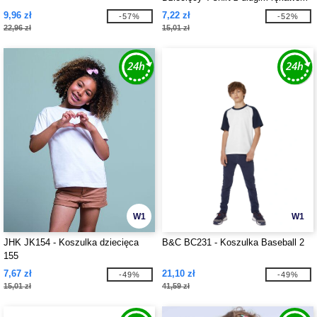
9,96 zł
7,22 zł
-57%
-52%
22,96 zł
15,01 zł
W1
W1
JHK JK154 - Koszulka dziecięca
B&C BC231 - Koszulka Baseball 2
155
7,67 zł
21,10 zł
-49%
-49%
15,01 zł
41,59 zł