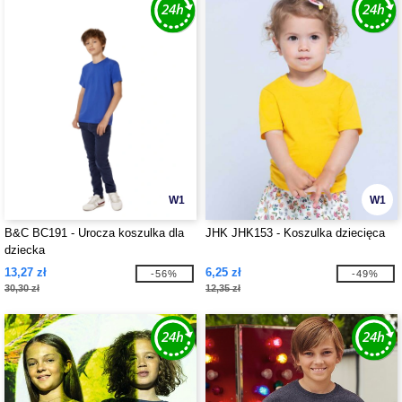
W1
W1
B&C BC191 - Urocza koszulka dla
JHK JHK153 - Koszulka dziecięca
dziecka
13,27 zł
6,25 zł
-56%
-49%
30,30 zł
12,35 zł