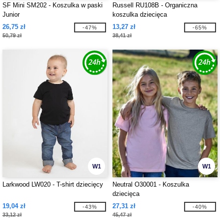
SF Mini SM202 - Koszulka w paski
Russell RU108B - Organiczna
Junior
koszulka dziecięca
26,75 zł
13,27 zł
-47%
-65%
50,79 zł
38,41 zł
W1
W1
Larkwood LW020 - T-shirt dziecięcy
Neutral O30001 - Koszulka
dziecięca
19,04 zł
27,31 zł
-43%
-40%
33,12 zł
45,47 zł