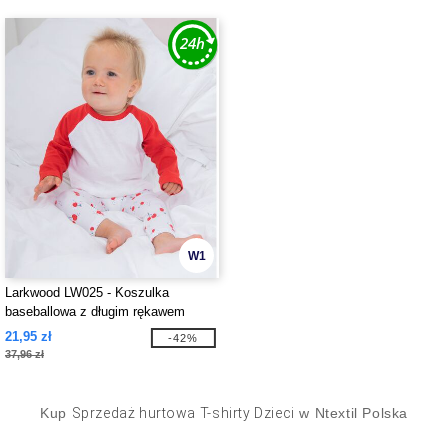
W1
Larkwood LW025 - Koszulka
baseballowa z długim rękawem
21,95 zł
-42%
37,96 zł
Kup
Sprzedaż hurtowa T-shirty Dzieci
w Ntextil Polska