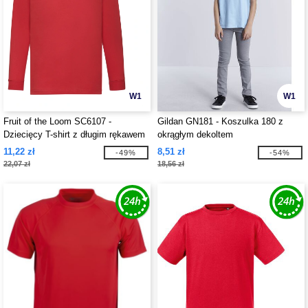
W1
W1
Fruit of the Loom SC6107 -
Gildan GN181 - Koszulka 180 z
Dziecięcy T-shirt z długim rękawem
okrągłym dekoltem
11,22 zł
8,51 zł
-49%
-54%
22,07 zł
18,56 zł