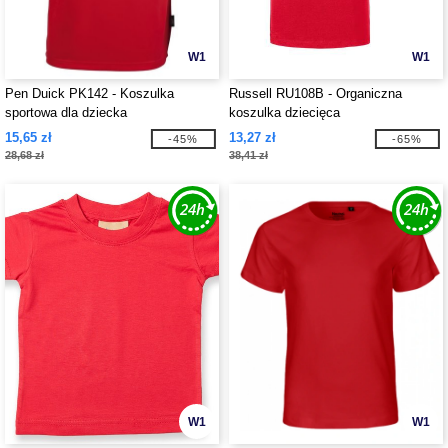
W1
W1
Pen Duick PK142 - Koszulka
Russell RU108B - Organiczna
sportowa dla dziecka
koszulka dziecięca
15,65 zł
13,27 zł
-45%
-65%
28,68 zł
38,41 zł
W1
W1