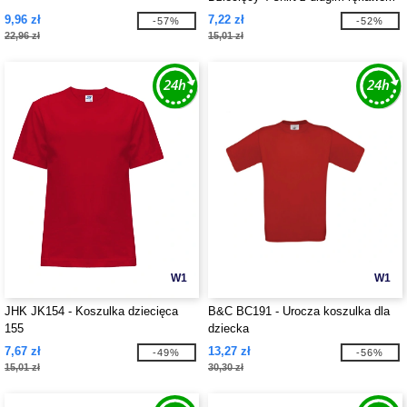
9,96 zł
7,22 zł
-57%
-52%
22,96 zł
15,01 zł
W1
W1
JHK JK154 - Koszulka dziecięca
B&C BC191 - Urocza koszulka dla
155
dziecka
7,67 zł
13,27 zł
-49%
-56%
15,01 zł
30,30 zł