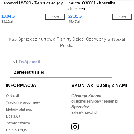
Larkwood LW020 - T-shirt dziecięcy
Neutral O30001 - Koszulka
dziecięca
19,04 zł
27,31 zł
-43%
-40%
33,12 zł
45,47 zł
Kup
Sprzedaż hurtowa T-shirty Dzieci Czerwony
w Ntextil
Polska
Zarejestruj się!
INFORMACJA
SKONTAKTUJ SIĘ Z NAMI
O Ntextil
Obsługa Klienta
customerservice@needen.pl
Track my order now
Sprzedaż
Metody płatności
sales@ntextil.pl
Dostawa
Zwroty / zwroty
Help & FAQs