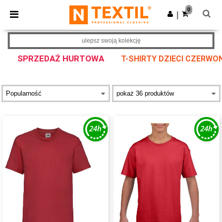
×
Aplikacja Ntextil
0
Pobierz app
|
Lepsze ceny w aplikacji!
ulepsz swoją kolekcję
SPRZEDAŻ HURTOWA
T-SHIRTY DZIECI CZERWO