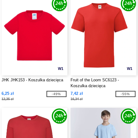
W1
W1
JHK JHK153 - Koszulka dziecięca
Fruit of the Loom SC6123 -
Koszulka dziecięca
6,25 zł
7,42 zł
-49%
-55%
12,35 zł
16,34 zł