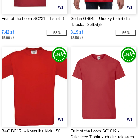
W1
W1
Fruit of the Loom SC231 - T-shirt D
Gildan GN649 - Uroczy t-shirt dla
dziecka- SoftStyle
7,42 zł
8,19 zł
-53%
-56%
15,90 zł
18,56 zł
W1
W1
B&C BC151 - Koszulka Kids 150
Fruit of the Loom SC1019 -
Dziecięcy T-shirt z długim rękawem