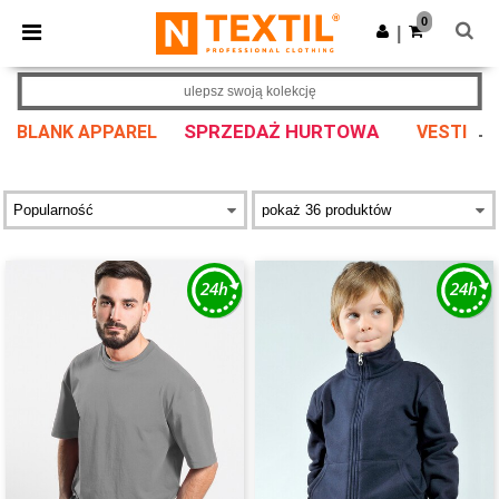
×
Aplikacja Ntextil
0
Pobierz app
|
Lepsze ceny w aplikacji!
ulepsz swoją kolekcję
SPRZEDAŻ HURTOWA
BLANK APPAREL
VESTI