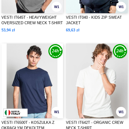
W1
W1
VESTI IT645T - HEAVYWEIGHT
VESTI IT040 - KIDS ZIP SWEAT
OVERSIZED CREW NECK T-SHIRT
JACKET
53,94 zł
69,63 zł
W1
W1
VESTI IT6500T - KOSZULKA Z
VESTI IT642T - ORGANIC CREW
OKRĄGŁYM DEKOLTEM
NECK T-SHIRT