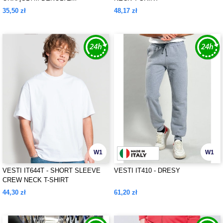
35,50 zł
48,17 zł
W1
W1
VESTI IT644T - SHORT SLEEVE
VESTI IT410 - DRESY
CREW NECK T-SHIRT
44,30 zł
61,20 zł