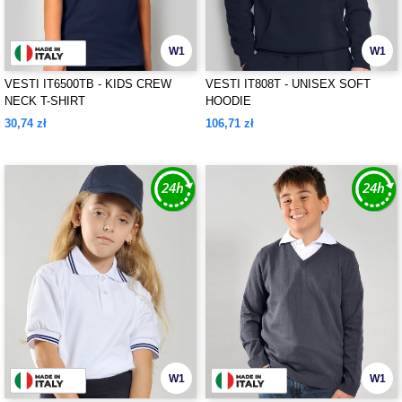
W1
W1
VESTI IT6500TB - KIDS CREW
VESTI IT808T - UNISEX SOFT
NECK T-SHIRT
HOODIE
30,74 zł
106,71 zł
W1
W1