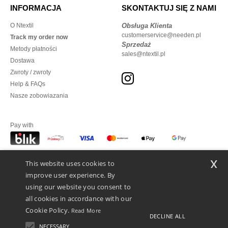
INFORMACJA
SKONTAKTUJ SIĘ Z NAMI
O Ntextil
Obsługa Klienta
customerservice@needen.pl
Track my order now
Sprzedaż
Metody płatności
sales@ntextil.pl
Dostawa
Zwroty / zwroty
Help & FAQs
Nasze zobowiazania
Pay with
x
This website uses cookies to
We ship with
improve user experience. By
using our website you consent to
all cookies in accordance with our
Cookie Policy.
Read More
DECLINE ALL
NECESSARY