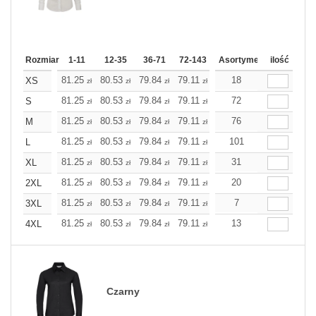
Rozmiar
1-11
12-35
36-71
72-143
144-287
Asortyment
288 Dodaj
ilość
Wię
81.25
80.53
79.84
79.11
78.43
18
78.43
XS
zł
zł
zł
zł
zł
zł
81.25
80.53
79.84
79.11
78.43
72
78.43
S
zł
zł
zł
zł
zł
zł
81.25
80.53
79.84
79.11
78.43
76
78.43
M
zł
zł
zł
zł
zł
zł
81.25
80.53
79.84
79.11
78.43
101
78.43
L
zł
zł
zł
zł
zł
zł
81.25
80.53
79.84
79.11
78.43
31
78.43
XL
zł
zł
zł
zł
zł
zł
81.25
80.53
79.84
79.11
78.43
20
78.43
2XL
zł
zł
zł
zł
zł
zł
81.25
80.53
79.84
79.11
78.43
7
78.43
3XL
zł
zł
zł
zł
zł
zł
81.25
80.53
79.84
79.11
78.43
13
78.43
4XL
zł
zł
zł
zł
zł
zł
Czarny