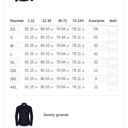
Rozmiar
1-11
12-35
36-71
72-143
144-287
Asortyment
288 Dodaj
ilość
Wię
81.25
80.53
79.84
79.11
78.43
59
78.43
XS
zł
zł
zł
zł
zł
zł
81.25
80.53
79.84
79.11
78.43
65
78.43
S
zł
zł
zł
zł
zł
zł
81.25
80.53
79.84
79.11
78.43
32
78.43
M
zł
zł
zł
zł
zł
zł
81.25
80.53
79.84
79.11
78.43
42
78.43
L
zł
zł
zł
zł
zł
zł
81.25
80.53
79.84
79.11
78.43
32
78.43
XL
zł
zł
zł
zł
zł
zł
81.25
80.53
79.84
79.11
78.43
12
78.43
2XL
zł
zł
zł
zł
zł
zł
81.25
80.53
79.84
79.11
78.43
9
78.43
3XL
zł
zł
zł
zł
zł
zł
81.25
80.53
79.84
79.11
78.43
11
78.43
4XL
zł
zł
zł
zł
zł
zł
Jasny granat