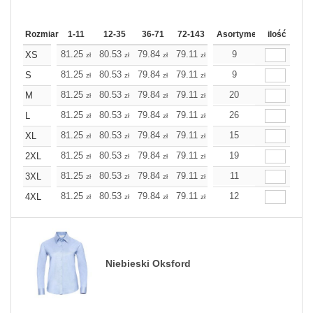
Rozmiar
1-11
12-35
36-71
72-143
144-287
Asortyment
288 Dodaj
ilość
Wię
81.25
80.53
79.84
79.11
78.43
9
78.43
XS
zł
zł
zł
zł
zł
zł
81.25
80.53
79.84
79.11
78.43
9
78.43
S
zł
zł
zł
zł
zł
zł
81.25
80.53
79.84
79.11
78.43
20
78.43
M
zł
zł
zł
zł
zł
zł
81.25
80.53
79.84
79.11
78.43
26
78.43
L
zł
zł
zł
zł
zł
zł
81.25
80.53
79.84
79.11
78.43
15
78.43
XL
zł
zł
zł
zł
zł
zł
81.25
80.53
79.84
79.11
78.43
19
78.43
2XL
zł
zł
zł
zł
zł
zł
81.25
80.53
79.84
79.11
78.43
11
78.43
3XL
zł
zł
zł
zł
zł
zł
81.25
80.53
79.84
79.11
78.43
12
78.43
4XL
zł
zł
zł
zł
zł
zł
Niebieski Oksford