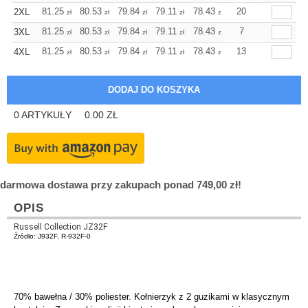
+
81.25
80.53
79.84
79.11
78.43
78.43
20
2XL
zł
zł
zł
zł
zł
zł
+
81.25
80.53
79.84
79.11
78.43
78.43
7
3XL
zł
zł
zł
zł
zł
zł
+
81.25
80.53
79.84
79.11
78.43
78.43
13
4XL
zł
zł
zł
zł
zł
zł
0
ARTYKUŁY
0.00
ZŁ
darmowa dostawa przy zakupach ponad 749,00 zł!
OPIS
Russell Collection JZ32F
Źródło: J932F, R-932F-0
70% bawełna / 30% poliester. Kołnierzyk z 2 guzikami w klasycznym