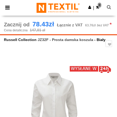
×
Aplikacja Ntextil
0
Pobierz app
|
Lepsze ceny w aplikacji!
78.43zł
Zacznij od
*
Łącznie z VAT
63.76zł
bez VAT
147,01 zł
Cena detaliczna
Russell Collection
JZ32F - Prosta damska koszula
- Biały
Previous
Next