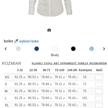
kolor
wybierz kolor
Biały
ROZMIAR
KLIKNIJ TUTAJ ABY SPRAWDZIĆ TABELĘ ROZMIARÓW
1-11
12-35
36-71
72-143
144-287
Asortyment
288 Dodaj
ilość
Więcej
+
81.25
80.53
79.84
79.11
78.43
78.43
18
XS
zł
zł
zł
zł
zł
zł
+
81.25
80.53
79.84
79.11
78.43
78.43
72
S
zł
zł
zł
zł
zł
zł
+
81.25
80.53
79.84
79.11
78.43
78.43
76
M
zł
zł
zł
zł
zł
zł
+
81.25
80.53
79.84
79.11
78.43
101
78.43
L
zł
zł
zł
zł
zł
zł
+
81.25
80.53
79.84
79.11
78.43
78.43
31
XL
zł
zł
zł
zł
zł
zł