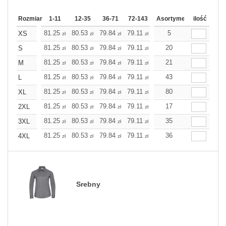
Rozmiar
1-11
12-35
36-71
72-143
144-287
Asortyment
288 Dodaj
ilość
Wię
81.25
80.53
79.84
79.11
78.43
5
78.43
XS
zł
zł
zł
zł
zł
zł
81.25
80.53
79.84
79.11
78.43
20
78.43
S
zł
zł
zł
zł
zł
zł
81.25
80.53
79.84
79.11
78.43
21
78.43
M
zł
zł
zł
zł
zł
zł
81.25
80.53
79.84
79.11
78.43
43
78.43
L
zł
zł
zł
zł
zł
zł
81.25
80.53
79.84
79.11
78.43
80
78.43
XL
zł
zł
zł
zł
zł
zł
81.25
80.53
79.84
79.11
78.43
17
78.43
2XL
zł
zł
zł
zł
zł
zł
81.25
80.53
79.84
79.11
78.43
35
78.43
3XL
zł
zł
zł
zł
zł
zł
81.25
80.53
79.84
79.11
78.43
36
78.43
4XL
zł
zł
zł
zł
zł
zł
Srebny