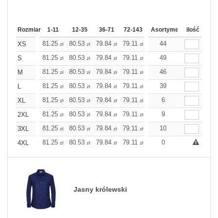
Rozmiar
1-11
12-35
36-71
72-143
144-287
Asortyment
288 Dodaj
ilość
Wię
81.25
80.53
79.84
79.11
78.43
44
78.43
XS
zł
zł
zł
zł
zł
zł
81.25
80.53
79.84
79.11
78.43
49
78.43
S
zł
zł
zł
zł
zł
zł
81.25
80.53
79.84
79.11
78.43
46
78.43
M
zł
zł
zł
zł
zł
zł
81.25
80.53
79.84
79.11
78.43
39
78.43
L
zł
zł
zł
zł
zł
zł
81.25
80.53
79.84
79.11
78.43
6
78.43
XL
zł
zł
zł
zł
zł
zł
81.25
80.53
79.84
79.11
78.43
9
78.43
2XL
zł
zł
zł
zł
zł
zł
81.25
80.53
79.84
79.11
78.43
10
78.43
3XL
zł
zł
zł
zł
zł
zł
81.25
80.53
79.84
79.11
78.43
0
78.43
4XL
zł
zł
zł
zł
zł
zł
Jasny królewski