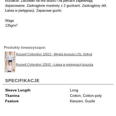
kształcie. Zaszewki na linii biustu i na plecach zapewniają
dopasowanie. Zaokrąglone mankiety z 2 guzikami. Zaokrąglony dół.
Łatwa w pielęgnacji. Zapasowe guziki.
Waga
135g/m²
Produkty towarzyszące:
Russell Collection JZ922 - Męska koszula L/SL Oxfrod
Russell Collection JZ932 - Łatwa w pielęgnacji koszula
SPECIFIKACJE
Sleeve Length
Long
Tkanina
Cotton, Cotton-poly
Feature
Kieszen, Guziki