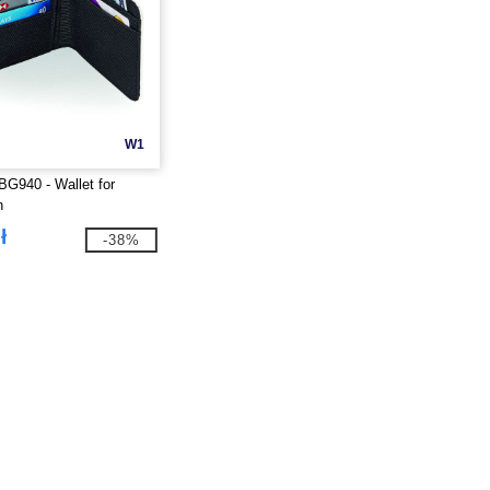
W1
G940 - Wallet for
n
ł
-38%