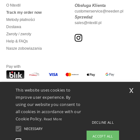
O Ntextil
Obsługa Klienta
customerservice@needen.pl
Track my order now
Sprzedaż
Metody płatności
sales@ntextil.pl
Dostawa
Zwroty / zwroty
Help & FAQs
Nasze zobowiazania
Pay with
x
This website uses cookies to
We ship with
improve user experience. By
using our website you consent to
all cookies in accordance with our
Cookie Policy.
Read More
DECLINE ALL
NECESSARY
ACCEPT ALL
👋
Cześć