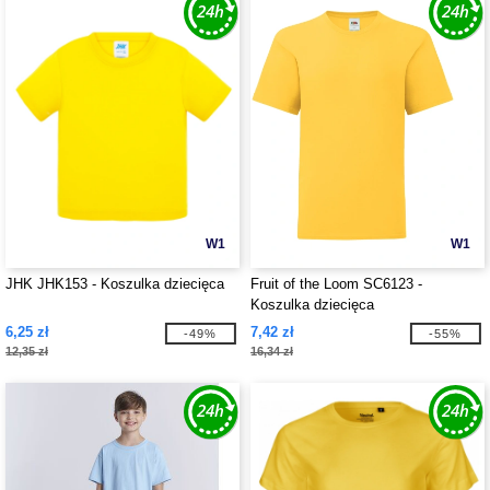
W1
W1
JHK JHK153 - Koszulka dziecięca
Fruit of the Loom SC6123 -
Koszulka dziecięca
6,25 zł
7,42 zł
-49%
-55%
12,35 zł
16,34 zł