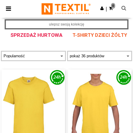
×
Aplikacja Ntextil
0
Pobierz app
|
Lepsze ceny w aplikacji!
ulepsz swoją kolekcję
SPRZEDAŻ HURTOWA
T-SHIRTY DZIECI ŻÓŁTY