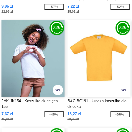
9,96 zł
7,22 zł
-57%
-52%
22,96 zł
15,01 zł
W1
W1
JHK JK154 - Koszulka dziecięca
B&C BC191 - Urocza koszulka dla
155
dziecka
7,67 zł
13,27 zł
-49%
-56%
15,01 zł
30,30 zł