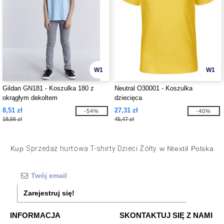
W1
W1
Gildan GN181 - Koszulka 180 z
Neutral O30001 - Koszulka
okrągłym dekoltem
dziecięca
8,51 zł
27,31 zł
-54%
-40%
18,56 zł
45,47 zł
Kup
Sprzedaż hurtowa T-shirty Dzieci Żółty
w Ntextil Polska
Zarejestruj się!
INFORMACJA
SKONTAKTUJ SIĘ Z NAMI