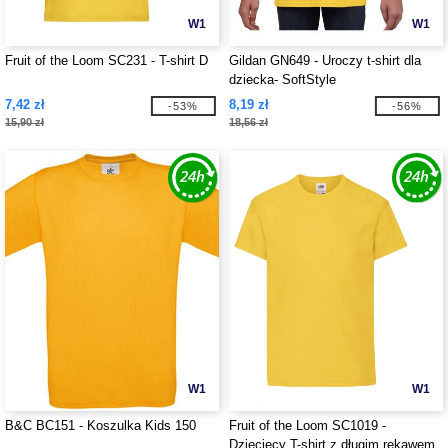
W1
W1
Fruit of the Loom SC231 - T-shirt D
Gildan GN649 - Uroczy t-shirt dla
dziecka- SoftStyle
7,42 zł
8,19 zł
-53%
-56%
15,90 zł
18,56 zł
W1
W1
B&C BC151 - Koszulka Kids 150
Fruit of the Loom SC1019 -
Dziecięcy T-shirt z długim rękawem