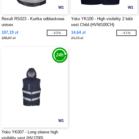
W1
W1
Result RS023 - Kurtka odblaskowa
Yoko YK100 - High visibility 2 b&b
unisex
vest Child (HVW100CH)
107,19 zł
14,64 zł
-43%
-41%
188,97 zł
24,73 zł
W1
Yoko YK007 - Long sleeve high
visibility vest (HVJ200)