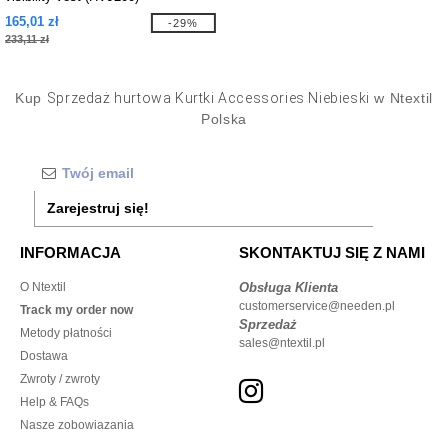
165,01 zł
-29%
233,11 zł
Kup
Sprzedaż hurtowa Kurtki Accessories Niebieski
w Ntextil
Polska
Zarejestruj się!
INFORMACJA
SKONTAKTUJ SIĘ Z NAMI
O Ntextil
Obsługa Klienta
customerservice@needen.pl
Track my order now
Sprzedaż
Metody płatności
sales@ntextil.pl
Dostawa
Zwroty / zwroty
Help & FAQs
Nasze zobowiazania