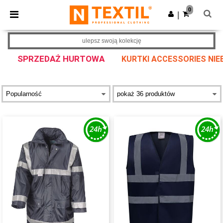
×
Aplikacja Ntextil
0
Pobierz app
|
Lepsze ceny w aplikacji!
ulepsz swoją kolekcję
SPRZEDAŻ HURTOWA
KURTKI ACCESSORIES NIEB