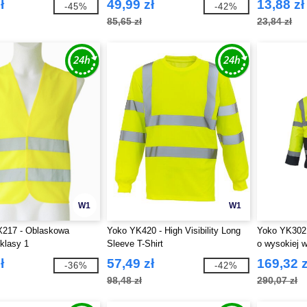
ł
49,99 zł
13,88 zł
-45%
-42%
85,65 zł
23,84 zł
W1
W1
X217 - Oblaskowa
Yoko YK420 - High Visibility Long
Yoko YK302 
klasy 1
Sleeve T-Shirt
o wysokiej 
ł
57,49 zł
169,32 z
-36%
-42%
98,48 zł
290,07 zł