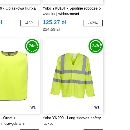
9 - Oblaskowa kurtka
Yoko YK018T - Spodnie robocze o
wysokiej widoczności
ł
125,27 zł
-43%
-42%
214,59 zł
W1
W1
- Ornat z
Yoko YK200 - Long sleeves safety
i krawędziami
jacket