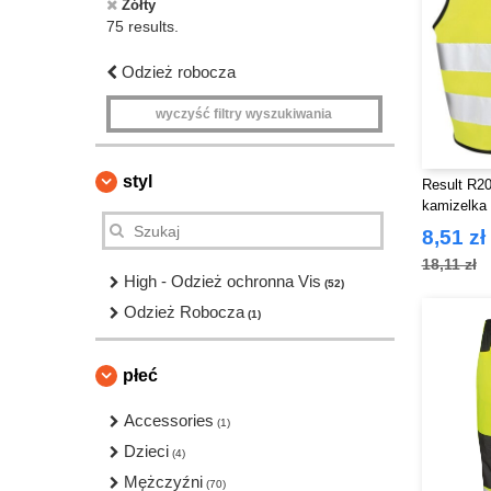
Żółty
75 results.
Odzież robocza
wyczyść filtry wyszukiwania
styl
Result R20
kamizelka
8,51 zł
18,11 zł
High - Odzież ochronna Vis
(52)
Odzież Robocza
(1)
płeć
Accessories
(1)
Dzieci
(4)
Mężczyźni
(70)