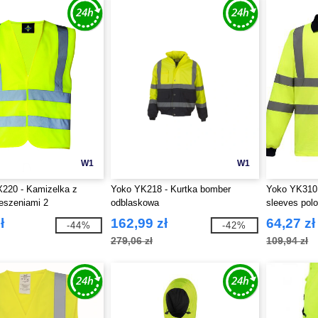
W1
W1
X220 - Kamizelka z
Yoko YK218 - Kurtka bomber
Yoko YK310 -
eszeniami 2
odblaskowa
sleeves polo
ł
162,99 zł
64,27 zł
-44%
-42%
279,06 zł
109,94 zł