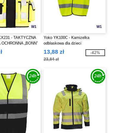
W1
W1
X231 - TAKTYCZNA
Yoko YK100C - Kamizelka
 OCHRONNA „BONN”
odblaskowa dla dzieci
ł
13,88 zł
-42%
23,84 zł