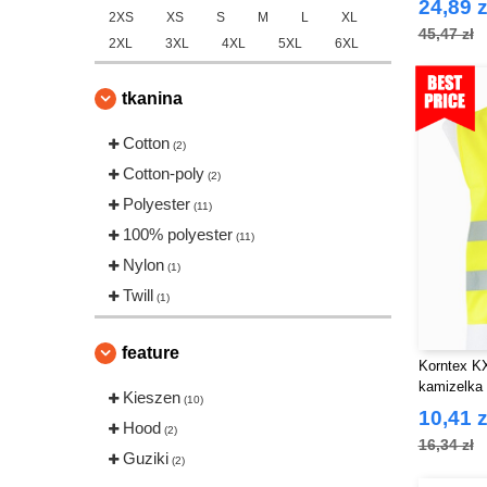
24,89 z
2XS
XS
S
M
L
XL
45,47 zł
2XL
3XL
4XL
5XL
6XL
tkanina
Cotton
(2)
Cotton-poly
(2)
Polyester
(11)
100% polyester
(11)
Nylon
(1)
Twill
(1)
feature
Korntex K
kamizelka 
Kieszen
(10)
10,41 z
Hood
(2)
16,34 zł
Guziki
(2)