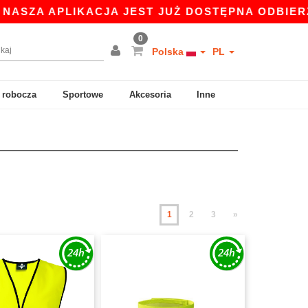
LIKACJA JEST JUŻ DOSTĘPNA ODBIERZ 45 ZŁ ZN
0
Polska
PL
 robocza
Sportowe
Akcesoria
Inne
1
2
3
»