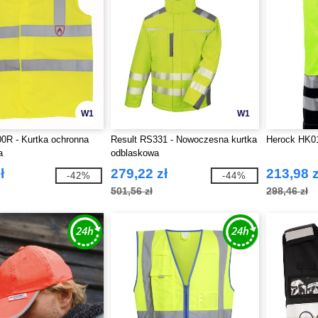
W1
W1
0R - Kurtka ochronna
Result RS331 - Nowoczesna kurtka
Herock HK0
a
odblaskowa
ł
279,22 zł
213,98 z
-42%
-44%
501,56 zł
298,46 zł