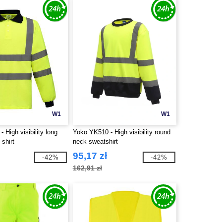
W1
W1
 High visibility long
Yoko YK510 - High visibility round
 shirt
neck sweatshirt
95,17 zł
-42%
-42%
162,91 zł