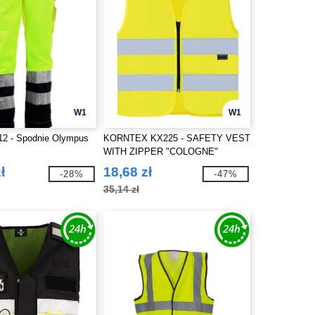
W1
W1
12 - Spodnie Olympus
KORNTEX KX225 - SAFETY VEST
WITH ZIPPER "COLOGNE"
ł
18,68 zł
-28%
-47%
35,14 zł