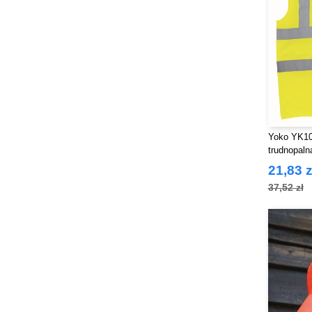
Yoko YK10
trudnopaln
21,83 z
37,52 zł