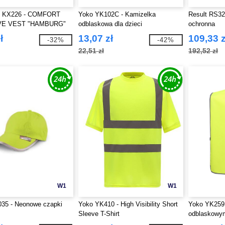
 KX226 - COMFORT
Yoko YK102C - Kamizelka
Result RS32
VE VEST "HAMBURG"
odblaskowa dla dzieci
ochronna
ł
13,07 zł
109,33 z
-32%
-42%
22,51 zł
192,52 zł
W1
W1
035 - Neonowe czapki
Yoko YK410 - High Visibility Short
Yoko YK259 
Sleeve T-Shirt
odblaskowym