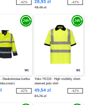
28,93 zł
-42%
-42%
49,46 zł
W1
W1
- Dwukolorowa kurtka
Yoko YK210 - High visibility short-
widoczności
sleeved polo shirt
ł
49,54 zł
-42%
-42%
84,76 zł