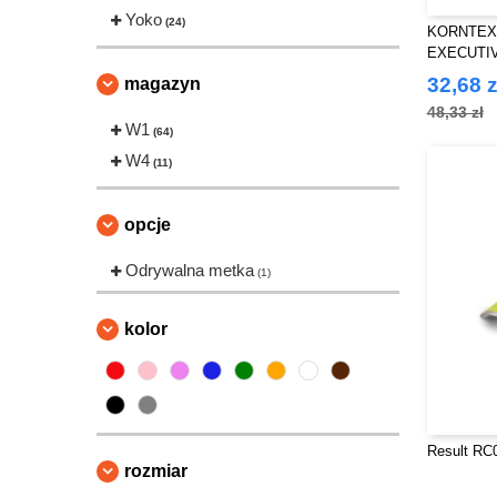
Yoko
(24)
KORNTEX
EXECUTI
32,68 z
magazyn
48,33 zł
W1
(64)
W4
(11)
opcje
Odrywalna metka
(1)
kolor
Result RC
rozmiar