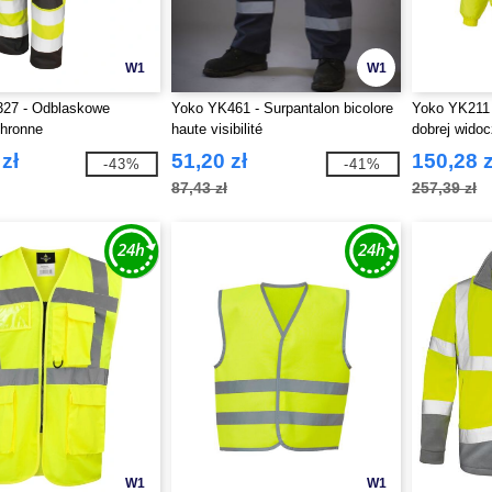
W1
W1
327 - Odblaskowe
Yoko YK461 - Surpantalon bicolore
Yoko YK211 
chronne
haute visibilité
dobrej wido
zł
51,20 zł
150,28 z
-43%
-41%
87,43 zł
257,39 zł
W1
W1