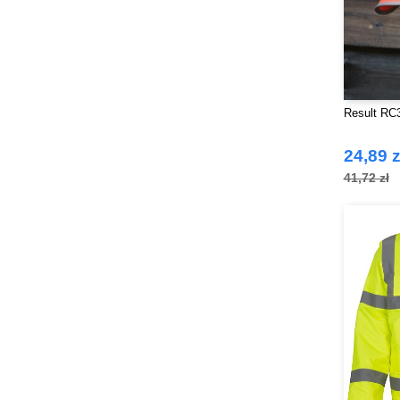
Result RC
24,89 z
41,72 zł