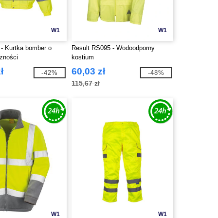
W1
W1
- Kurtka bomber o
Result RS095 - Wodoodporny
czności
kostium
ł
60,03 zł
-42%
-48%
115,67 zł
W1
W1