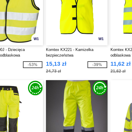
W1
W1
0J - Dziecięca
Korntex KX221 - Kamizelka
Korntex KX2
 odblaskowa
bezpieczeństwa
odblaskowa 
15,13 zł
11,62 zł
-53%
-39%
24,73 zł
21,62 zł