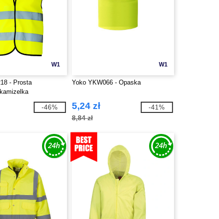
W1
W1
18 - Prosta
Yoko YKW066 - Opaska
kamizelka
5,24 zł
-46%
-41%
8,84 zł