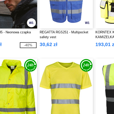
W1
W1
35 - Neonowa czapka
REGATTA RGS251 - Multipocket
KORNTEX K
safety vest
KAMIZELKA
ł
30,62 zł
193,01 z
-40%