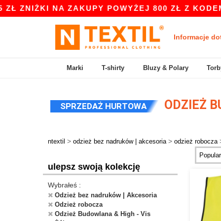
I NA ZAKUPY POWYŻEJ 800 ZŁ Z KODEM APP10 -
Informacje do
Marki
T-shirty
Bluzy & Polary
Torb
ODZIEŻ B
SPRZEDAŻ HURTOWA
>
>
ntextil
odzież bez nadruków | akcesoria
odzież robocza
ulepsz swoją kolekcję
Wybrałeś :
Odzież bez nadruków | Akcesoria
Odzież robocza
Odzież Budowlana & High - Vis