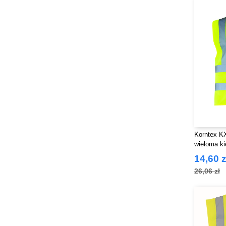
Korntex K
wieloma ki
14,60 z
26,06 zł