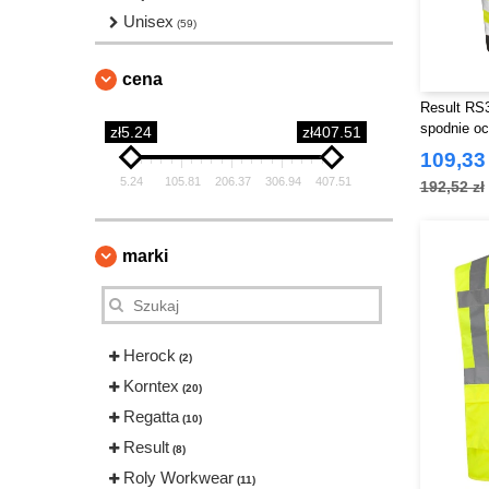
Unisex
(59)
cena
Result RS
spodnie o
zł5.24
zł407.51
109,33 
5.24
105.81
206.37
306.94
407.51
192,52 zł
marki
Herock
(2)
Korntex
(20)
Regatta
(10)
Result
(8)
Roly Workwear
(11)