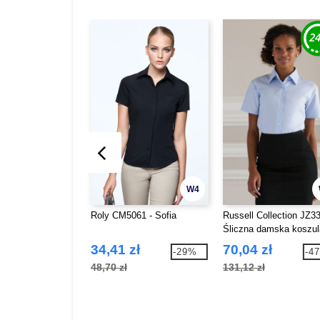
W4
Roly CM5061 - Sofia
Russell Collection JZ33
Śliczna damska koszul
34,41 zł
70,04 zł
-29%
-4
48,70 zł
131,12 zł