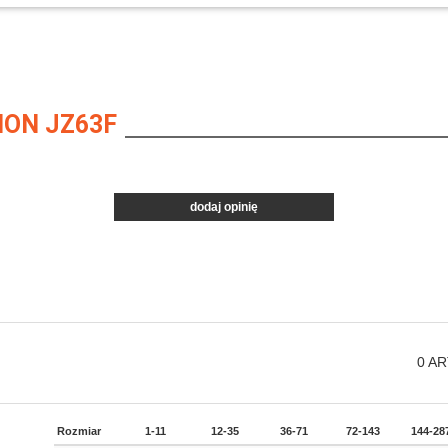
ION JZ63F
dodaj opinię
0
AR
Rozmiar
1-11
12-35
36-71
72-143
144-28