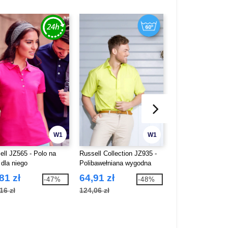
W1
W1
ell JZ565 - Polo na
Russell Collection JZ935 -
Russell Collection
 dla niego
Polibawełniana wygodna
Damski pulower
koszula z krótkim rękawem
81 zł
64,91 zł
101,63 zł
-47%
-48%
16 zł
124,06 zł
192,97 zł