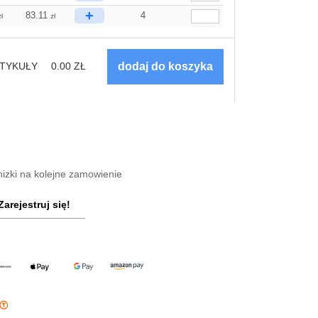
+
83.11
4
zł
zł
TYKUŁY
0.00
ZŁ
nizki na kolejne zamowienie
Zarejestruj się!