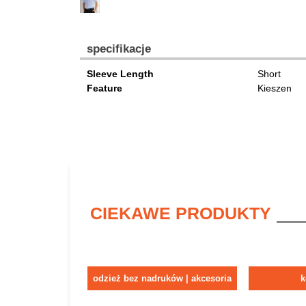
specifikacje
Sleeve Length
Short
Feature
Kieszen
CIEKAWE PRODUKTY
odzież bez nadruków | akcesoria
k