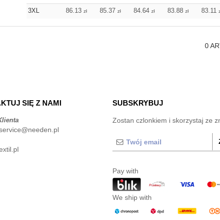
3XL
86.13
85.37
84.64
83.88
83.11
zł
zł
zł
zł
0
AR
KTUJ SIĘ Z NAMI
SUBSKRYBUJ
lienta
Zostan czlonkiem i skorzystaj ze z
service@needen.pl
xtil.pl
Pay with
We ship with