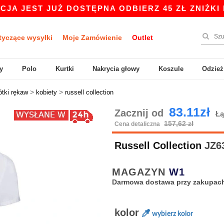
ST JUŻ DOSTĘPNA ODBIERZ 45 ZŁ ZNIŻKI NA ZA
tyczące wysyłki
Moje Zamówienie
Outlet
y
Polo
Kurtki
Nakrycia głowy
Koszule
Odzież
>
>
ótki rękaw
kobiety
russell collection
83.11zł
Zacznij od
Łą
157,62 zł
Cena detaliczna
Russell Collection
JZ63
MAGAZYN
W1
Darmowa dostawa przy zakupach
kolor
wybierz kolor