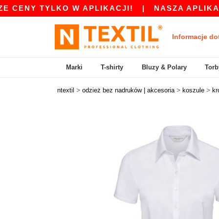
NY TYLKO W APLIKACJI!
|
NASZA APLIKACJA JE
Informacje do
Marki
T-shirty
Bluzy & Polary
Torb
>
>
>
ntextil
odzież bez nadruków | akcesoria
koszule
kr