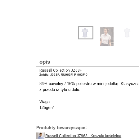
opis
Russell Collection JZ63F
Źródło: J963F, RU963F, R-963F-0
84% bawełny / 16% poliestru w mini jodełkę. Klasyczna
z przodu iz tyłu u dołu.
Waga
125g/m²
Produkty towarzyszące:
Russell Collection JZ963 - Koszula kościelna