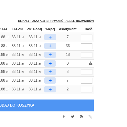
KLIKNIJ TUTAJ ABY SPRAWDZIĆ TABELĘ ROZMIARÓW
2-143
144-287
288 Dodaj
Więcej
Asortyment
ilość
+
.88
83.11
83.11
7
zł
zł
zł
+
.88
83.11
83.11
36
zł
zł
zł
+
.88
83.11
83.11
18
zł
zł
zł
+
.88
83.11
83.11
0
zł
zł
zł
+
.88
83.11
83.11
8
zł
zł
zł
+
.88
83.11
83.11
7
zł
zł
zł
+
.88
83.11
83.11
2
zł
zł
zł