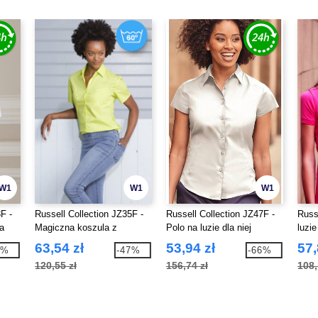
W1
W1
W1
F -
Russell Collection JZ35F -
Russell Collection JZ47F -
Russ
a
Magiczna koszula z
Polo na luzie dla niej
luzie
popeliny
63,54 zł
53,94 zł
57,
7%
-47%
-66%
120,55 zł
156,74 zł
108,