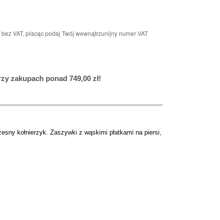
n bez VAT, płacąc podaj Twój wewnątrzunijny numer VAT
y zakupach ponad 749,00 zł!
esny kołnierzyk. Zaszywki z wąskimi płatkami na piersi,