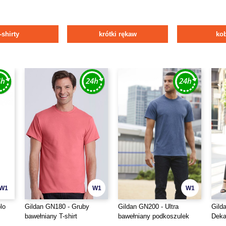
t-shirty
krótki rękaw
kob
W1
W1
W1
lo
Gildan GN180 - Gruby
Gildan GN200 - Ultra
Gild
bawełniany T-shirt
bawełniany podkoszulek
Deka
Soft