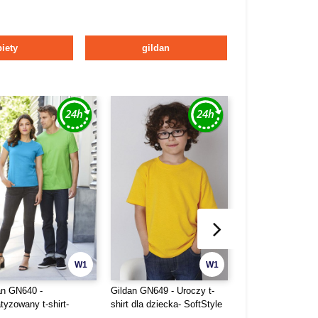
iety
gildan
W1
W1
an GN640 -
Gildan GN649 - Uroczy t-
Fruit of the Loom 
tyzowany t-shirt-
shirt dla dziecka- SoftStyle
shirt D
Style