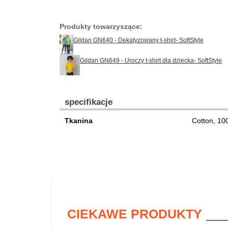
Produkty towarzyszące:
Gildan GN640 - Dekatyzowany t-shirt- SoftStyle
Gildan GN649 - Uroczy t-shirt dla dziecka- SoftStyle
specifikacje
Tkanina
Cotton, 10
CIEKAWE PRODUKTY