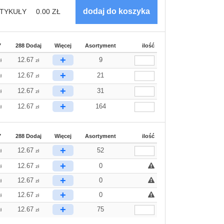
TYKUŁY
0.00
ZŁ
7
288 Dodaj
Więcej
Asortyment
ilość
+
12.67
9
ł
zł
+
12.67
21
ł
zł
+
12.67
31
ł
zł
+
12.67
164
ł
zł
7
288 Dodaj
Więcej
Asortyment
ilość
+
12.67
52
ł
zł
+
12.67
0
ł
zł
+
12.67
0
ł
zł
+
12.67
0
ł
zł
+
12.67
75
ł
zł