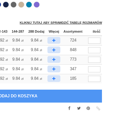
KLIKNIJ TUTAJ ABY SPRAWDZIĆ TABELĘ ROZMIARÓW
2-143
144-287
288 Dodaj
Więcej
Asortyment
ilość
+
.92
9.84
9.84
724
zł
zł
zł
+
.92
9.84
9.84
848
zł
zł
zł
+
.92
9.84
9.84
773
zł
zł
zł
+
.92
9.84
9.84
347
zł
zł
zł
+
.92
9.84
9.84
185
zł
zł
zł