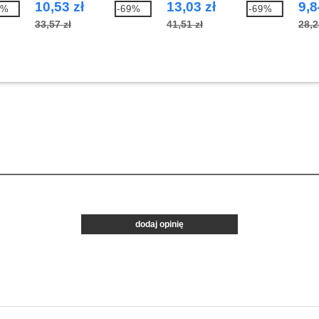
10,53 zł
13,03 zł
9,8
7%
-69%
-69%
33,57 zł
41,51 zł
28,2
dodaj opinię