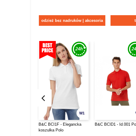
odzież bez nadruków | akcesoria
W1
B&C BCI1F - Elegancka
B&C BCID1 - Id.001 Po
koszulka Polo