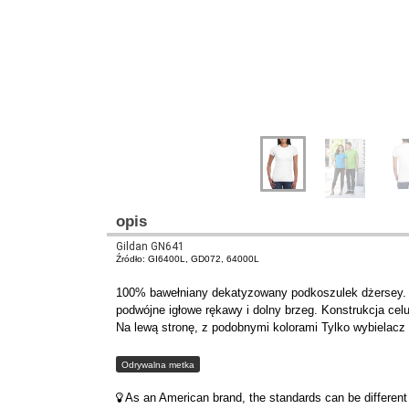
opis
Gildan GN641
Źródło: GI6400L, GD072, 64000L
100% bawełniany dekatyzowany podkoszulek dżersey. K
podwójne igłowe rękawy i dolny brzeg. Konstrukcja cel
Na lewą stronę, z podobnymi kolorami Tylko wybielacz
Odrywalna metka
As an American brand, the standards can be different 