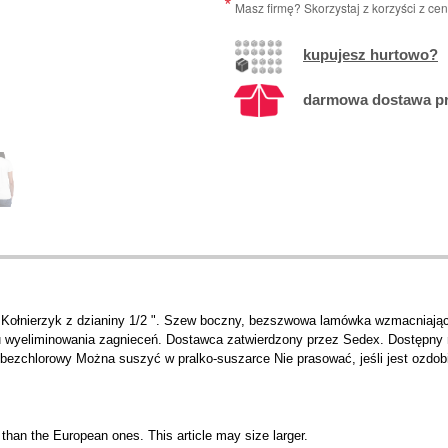
Masz firmę? Skorzystaj z korzyści z ce
kupujesz hurtowo?
darmowa dostawa prz
ołnierzyk z dzianiny 1/2 ". Szew boczny, bezszwowa lamówka wzmacniająca
u wyeliminowania zagnieceń. Dostawca zatwierdzony przez Sedex. Dostępny rów
 bezchlorowy Można suszyć w pralko-suszarce Nie prasować, jeśli jest ozdo
than the European ones. This article may size larger.