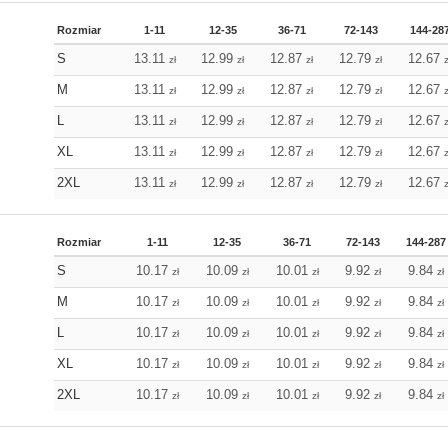
Rozmiar
1-11
12-35
36-71
72-143
144-28
S
13.11
12.99
12.87
12.79
12.67
zł
zł
zł
zł
z
M
13.11
12.99
12.87
12.79
12.67
zł
zł
zł
zł
z
L
13.11
12.99
12.87
12.79
12.67
zł
zł
zł
zł
z
XL
13.11
12.99
12.87
12.79
12.67
zł
zł
zł
zł
z
2XL
13.11
12.99
12.87
12.79
12.67
zł
zł
zł
zł
z
Rozmiar
1-11
12-35
36-71
72-143
144-287
S
10.17
10.09
10.01
9.92
9.84
zł
zł
zł
zł
zł
M
10.17
10.09
10.01
9.92
9.84
zł
zł
zł
zł
zł
L
10.17
10.09
10.01
9.92
9.84
zł
zł
zł
zł
zł
XL
10.17
10.09
10.01
9.92
9.84
zł
zł
zł
zł
zł
2XL
10.17
10.09
10.01
9.92
9.84
zł
zł
zł
zł
zł