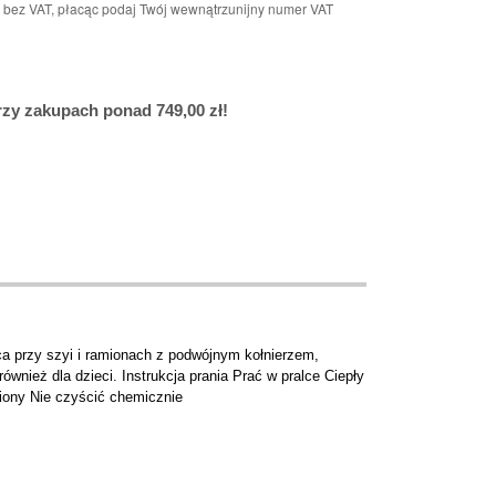
n bez VAT, płacąc podaj Twój wewnątrzunijny numer VAT
y zakupach ponad 749,00 zł!
 przy szyi i ramionach z podwójnym kołnierzem,
nież dla dzieci. Instrukcja prania Prać w pralce Ciepły
biony Nie czyścić chemicznie