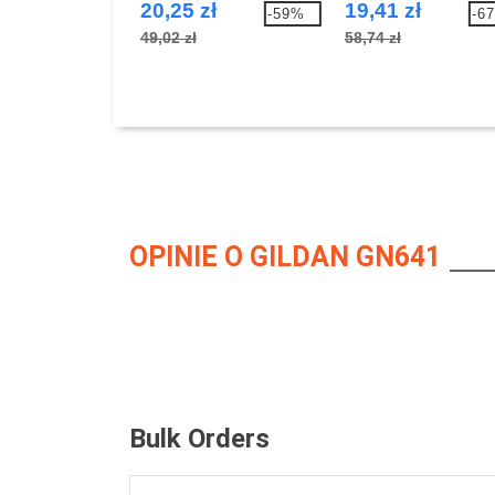
20,25 zł
19,41 zł
-59%
-6
49,02 zł
58,74 zł
OPINIE O GILDAN GN641
Bulk Orders