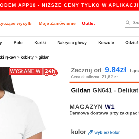
10 - NIŻSZE CENY TYLKO W APLIKACJI!
|
NAS
tyczące wysyłki
Moje Zamówienie
Outlet
y
Polo
Kurtki
Nakrycia głowy
Koszule
Odzież
>
>
tki rękaw
kobiety
gildan
9.84zł
Zacznij od
Łąc
21,62 zł
Cena detaliczna
Gildan
GN641 - Delikatn
MAGAZYN
W1
Darmowa dostawa przy zakupach
kolor
wybierz kolor