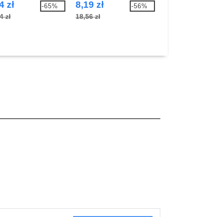
4 zł
8,19 zł
7,42 zł
-65%
-56%
4 zł
18,56 zł
15,90 zł