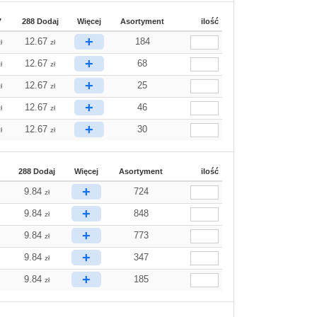
7
288 Dodaj
Więcej
Asortyment
ilość
+
12.67
184
ł
zł
+
12.67
68
ł
zł
+
12.67
25
ł
zł
+
12.67
46
ł
zł
+
12.67
30
ł
zł
288 Dodaj
Więcej
Asortyment
ilość
+
9.84
724
zł
+
9.84
848
zł
+
9.84
773
zł
+
9.84
347
zł
+
9.84
185
zł