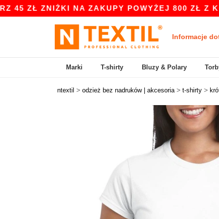
ZNIŻKI NA ZAKUPY POWYŻEJ 800 ZŁ Z KODEM APP
Informacje do
Marki
T-shirty
Bluzy & Polary
Torb
>
>
>
ntextil
odzież bez nadruków | akcesoria
t-shirty
kró