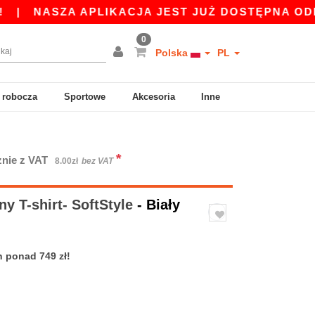
ZA APLIKACJA JEST JUŻ DOSTĘPNA ODBIERZ 45 
0
Polska
PL
 robocza
Sportowe
Akcesoria
Inne
*
znie z VAT
8.00zł
bez VAT
y T-shirt- SoftStyle
- Biały
 ponad 749 zł!