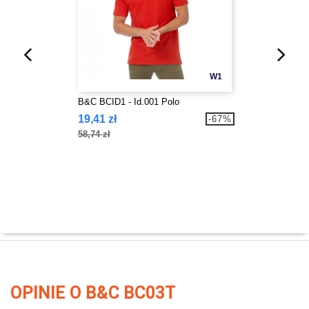
W1
B&C BCID1 - Id.001 Polo
19,41 zł
-67%
58,74 zł
OPINIE O B&C BC03T