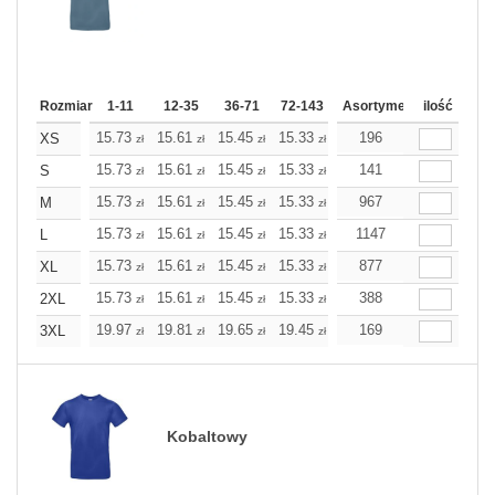
Rozmiar
1-11
12-35
36-71
72-143
144-287
Asortyment
288 Dodaj
ilość
Wię
15.73
15.61
15.45
15.33
15.21
196
15.21
XS
zł
zł
zł
zł
zł
zł
15.73
15.61
15.45
15.33
15.21
141
15.21
S
zł
zł
zł
zł
zł
zł
15.73
15.61
15.45
15.33
15.21
967
15.21
M
zł
zł
zł
zł
zł
zł
15.73
15.61
15.45
15.33
15.21
1147
15.21
L
zł
zł
zł
zł
zł
zł
15.73
15.61
15.45
15.33
15.21
877
15.21
XL
zł
zł
zł
zł
zł
zł
15.73
15.61
15.45
15.33
15.21
388
15.21
2XL
zł
zł
zł
zł
zł
zł
19.97
19.81
19.65
19.45
19.28
169
19.28
3XL
zł
zł
zł
zł
zł
zł
Kobaltowy