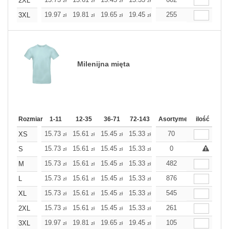
2XL
zł
zł
zł
zł
zł
zł
19.97
19.81
19.65
19.45
19.28
255
19.28
3XL
zł
zł
zł
zł
zł
zł
Milenijna mięta
Rozmiar
1-11
12-35
36-71
72-143
144-287
Asortyment
288 Dodaj
ilość
Wię
15.73
15.61
15.45
15.33
15.21
70
15.21
XS
zł
zł
zł
zł
zł
zł
15.73
15.61
15.45
15.33
15.21
0
15.21
S
zł
zł
zł
zł
zł
zł
15.73
15.61
15.45
15.33
15.21
482
15.21
M
zł
zł
zł
zł
zł
zł
15.73
15.61
15.45
15.33
15.21
876
15.21
L
zł
zł
zł
zł
zł
zł
15.73
15.61
15.45
15.33
15.21
545
15.21
XL
zł
zł
zł
zł
zł
zł
15.73
15.61
15.45
15.33
15.21
261
15.21
2XL
zł
zł
zł
zł
zł
zł
19.97
19.81
19.65
19.45
19.28
105
19.28
3XL
zł
zł
zł
zł
zł
zł