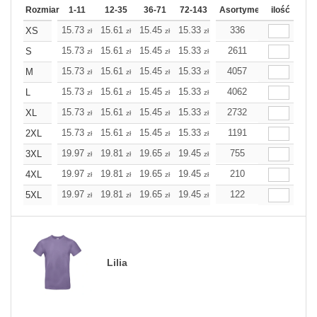
Rozmiar
1-11
12-35
36-71
72-143
144-287
Asortyment
288 Dodaj
ilość
Wię
15.73
15.61
15.45
15.33
15.21
336
15.21
XS
zł
zł
zł
zł
zł
zł
15.73
15.61
15.45
15.33
15.21
2611
15.21
S
zł
zł
zł
zł
zł
zł
15.73
15.61
15.45
15.33
15.21
4057
15.21
M
zł
zł
zł
zł
zł
zł
15.73
15.61
15.45
15.33
15.21
4062
15.21
L
zł
zł
zł
zł
zł
zł
15.73
15.61
15.45
15.33
15.21
2732
15.21
XL
zł
zł
zł
zł
zł
zł
15.73
15.61
15.45
15.33
15.21
1191
15.21
2XL
zł
zł
zł
zł
zł
zł
19.97
19.81
19.65
19.45
19.28
755
19.28
3XL
zł
zł
zł
zł
zł
zł
19.97
19.81
19.65
19.45
19.28
210
19.28
4XL
zł
zł
zł
zł
zł
zł
19.97
19.81
19.65
19.45
19.28
122
19.28
5XL
zł
zł
zł
zł
zł
zł
Lilia