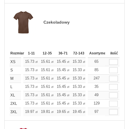
Czekoladowy
Rozmiar
1-11
12-35
36-71
72-143
144-287
Asortyment
288 Dodaj
ilość
Wię
15.73
15.61
15.45
15.33
15.21
65
15.21
XS
zł
zł
zł
zł
zł
zł
15.73
15.61
15.45
15.33
15.21
85
15.21
S
zł
zł
zł
zł
zł
zł
15.73
15.61
15.45
15.33
15.21
247
15.21
M
zł
zł
zł
zł
zł
zł
15.73
15.61
15.45
15.33
15.21
35
15.21
L
zł
zł
zł
zł
zł
zł
15.73
15.61
15.45
15.33
15.21
49
15.21
XL
zł
zł
zł
zł
zł
zł
15.73
15.61
15.45
15.33
15.21
129
15.21
2XL
zł
zł
zł
zł
zł
zł
19.97
19.81
19.65
19.45
19.28
97
19.28
3XL
zł
zł
zł
zł
zł
zł