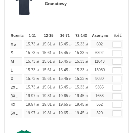
Granatowy
Rozmiar
1-11
12-35
36-71
72-143
144-287
Asortyment
288 Dodaj
ilość
Wię
15.73
15.61
15.45
15.33
15.21
602
15.21
XS
zł
zł
zł
zł
zł
zł
15.73
15.61
15.45
15.33
15.21
6392
15.21
S
zł
zł
zł
zł
zł
zł
15.73
15.61
15.45
15.33
15.21
11643
15.21
M
zł
zł
zł
zł
zł
zł
15.73
15.61
15.45
15.33
15.21
13989
15.21
L
zł
zł
zł
zł
zł
zł
15.73
15.61
15.45
15.33
15.21
9030
15.21
XL
zł
zł
zł
zł
zł
zł
15.73
15.61
15.45
15.33
15.21
5365
15.21
2XL
zł
zł
zł
zł
zł
zł
19.97
19.81
19.65
19.45
19.28
1658
19.28
3XL
zł
zł
zł
zł
zł
zł
19.97
19.81
19.65
19.45
19.28
552
19.28
4XL
zł
zł
zł
zł
zł
zł
19.97
19.81
19.65
19.45
19.28
320
19.28
5XL
zł
zł
zł
zł
zł
zł