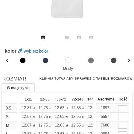
kolor
wybierz kolor
Biały
ROZMIAR
KLIKNIJ TUTAJ ABY SPRAWDZIĆ TABELĘ ROZMIARÓW
W magazynie
1-11
12-35
36-71
72-143
144-287
Asortyment
288 Dodaj
ilość
Więce
+
12.87
12.75
12.63
12.55
12.43
1897
12.43
XS
zł
zł
zł
zł
zł
zł
+
12.87
12.75
12.63
12.55
12.43
5557
12.43
S
zł
zł
zł
zł
zł
zł
+
12.87
12.75
12.63
12.55
12.43
7686
12.43
M
zł
zł
zł
zł
zł
zł
12.87
12.75
12.63
12.55
12.43
9994
12.43