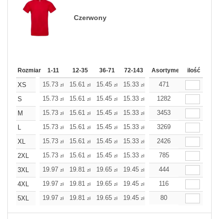
Czerwony
Rozmiar
1-11
12-35
36-71
72-143
144-287
Asortyment
288 Dodaj
ilość
Wię
15.73
15.61
15.45
15.33
15.21
471
15.21
XS
zł
zł
zł
zł
zł
zł
15.73
15.61
15.45
15.33
15.21
1282
15.21
S
zł
zł
zł
zł
zł
zł
15.73
15.61
15.45
15.33
15.21
3453
15.21
M
zł
zł
zł
zł
zł
zł
15.73
15.61
15.45
15.33
15.21
3269
15.21
L
zł
zł
zł
zł
zł
zł
15.73
15.61
15.45
15.33
15.21
2426
15.21
XL
zł
zł
zł
zł
zł
zł
15.73
15.61
15.45
15.33
15.21
785
15.21
2XL
zł
zł
zł
zł
zł
zł
19.97
19.81
19.65
19.45
19.28
444
19.28
3XL
zł
zł
zł
zł
zł
zł
19.97
19.81
19.65
19.45
19.28
116
19.28
4XL
zł
zł
zł
zł
zł
zł
19.97
19.81
19.65
19.45
19.28
80
19.28
5XL
zł
zł
zł
zł
zł
zł