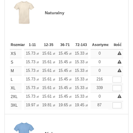
Naturalny
Rozmiar
1-11
12-35
36-71
72-143
144-287
Asortyment
288 Dodaj
ilość
Wię
15.73
15.61
15.45
15.33
15.21
0
15.21
XS
zł
zł
zł
zł
zł
zł
15.73
15.61
15.45
15.33
15.21
0
15.21
S
zł
zł
zł
zł
zł
zł
15.73
15.61
15.45
15.33
15.21
0
15.21
M
zł
zł
zł
zł
zł
zł
15.73
15.61
15.45
15.33
15.21
216
15.21
L
zł
zł
zł
zł
zł
zł
15.73
15.61
15.45
15.33
15.21
339
15.21
XL
zł
zł
zł
zł
zł
zł
15.73
15.61
15.45
15.33
15.21
0
15.21
2XL
zł
zł
zł
zł
zł
zł
19.97
19.81
19.65
19.45
19.28
87
19.28
3XL
zł
zł
zł
zł
zł
zł