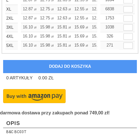
+
L
zł
zł
zł
zł
zł
zł
+
12.87
12.75
12.63
12.55
12.43
6838
12.43
XL
zł
zł
zł
zł
zł
zł
+
12.87
12.75
12.63
12.55
12.43
1753
12.43
2XL
zł
zł
zł
zł
zł
zł
+
16.10
15.98
15.81
15.69
15.53
1038
15.53
3XL
zł
zł
zł
zł
zł
zł
+
16.10
15.98
15.81
15.69
15.53
326
15.53
4XL
zł
zł
zł
zł
zł
zł
+
16.10
15.98
15.81
15.69
15.53
271
15.53
5XL
zł
zł
zł
zł
zł
zł
0
ARTYKUŁY
0.00
ZŁ
darmowa dostawa przy zakupach ponad 749,00 zł!
OPIS
B&C BC03T