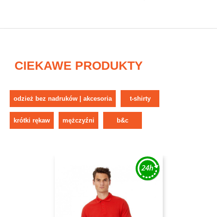
CIEKAWE PRODUKTY
odzież bez nadruków | akcesoria
t-shirty
krótki rękaw
mężczyźni
b&c