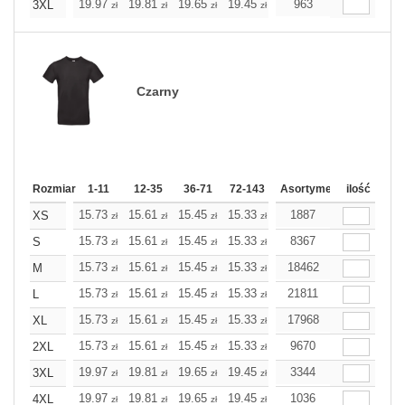
19.97
19.81
19.65
19.45
19.28
963
19.28
3XL
zł
zł
zł
zł
zł
zł
Czarny
Rozmiar
1-11
12-35
36-71
72-143
144-287
Asortyment
288 Dodaj
ilość
Wię
15.73
15.61
15.45
15.33
15.21
1887
15.21
XS
zł
zł
zł
zł
zł
zł
15.73
15.61
15.45
15.33
15.21
8367
15.21
S
zł
zł
zł
zł
zł
zł
15.73
15.61
15.45
15.33
15.21
18462
15.21
M
zł
zł
zł
zł
zł
zł
15.73
15.61
15.45
15.33
15.21
21811
15.21
L
zł
zł
zł
zł
zł
zł
15.73
15.61
15.45
15.33
15.21
17968
15.21
XL
zł
zł
zł
zł
zł
zł
15.73
15.61
15.45
15.33
15.21
9670
15.21
2XL
zł
zł
zł
zł
zł
zł
19.97
19.81
19.65
19.45
19.28
3344
19.28
3XL
zł
zł
zł
zł
zł
zł
19.97
19.81
19.65
19.45
19.28
1036
19.28
4XL
zł
zł
zł
zł
zł
zł