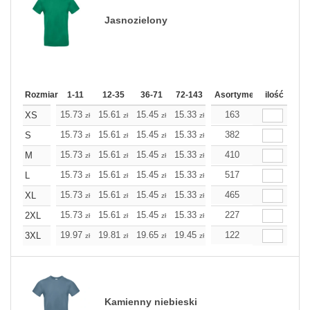
Jasnozielony
Rozmiar
1-11
12-35
36-71
72-143
144-287
Asortyment
288 Dodaj
ilość
Wię
15.73
15.61
15.45
15.33
15.21
163
15.21
XS
zł
zł
zł
zł
zł
zł
15.73
15.61
15.45
15.33
15.21
382
15.21
S
zł
zł
zł
zł
zł
zł
15.73
15.61
15.45
15.33
15.21
410
15.21
M
zł
zł
zł
zł
zł
zł
15.73
15.61
15.45
15.33
15.21
517
15.21
L
zł
zł
zł
zł
zł
zł
15.73
15.61
15.45
15.33
15.21
465
15.21
XL
zł
zł
zł
zł
zł
zł
15.73
15.61
15.45
15.33
15.21
227
15.21
2XL
zł
zł
zł
zł
zł
zł
19.97
19.81
19.65
19.45
19.28
122
19.28
3XL
zł
zł
zł
zł
zł
zł
Kamienny niebieski