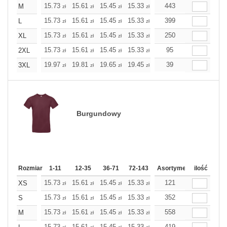
15.73
15.61
15.45
15.33
15.21
443
15.21
M
zł
zł
zł
zł
zł
zł
15.73
15.61
15.45
15.33
15.21
399
15.21
L
zł
zł
zł
zł
zł
zł
15.73
15.61
15.45
15.33
15.21
250
15.21
XL
zł
zł
zł
zł
zł
zł
15.73
15.61
15.45
15.33
15.21
95
15.21
2XL
zł
zł
zł
zł
zł
zł
19.97
19.81
19.65
19.45
19.28
39
19.28
3XL
zł
zł
zł
zł
zł
zł
Burgundowy
Rozmiar
1-11
12-35
36-71
72-143
144-287
Asortyment
288 Dodaj
ilość
Wię
15.73
15.61
15.45
15.33
15.21
121
15.21
XS
zł
zł
zł
zł
zł
zł
15.73
15.61
15.45
15.33
15.21
352
15.21
S
zł
zł
zł
zł
zł
zł
15.73
15.61
15.45
15.33
15.21
558
15.21
M
zł
zł
zł
zł
zł
zł
15.73
15.61
15.45
15.33
15.21
419
15.21