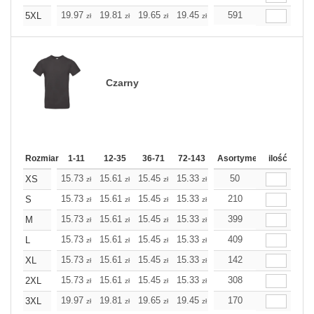
19.97
19.81
19.65
19.45
19.28
591
19.28
5XL
zł
zł
zł
zł
zł
zł
Czarny
Rozmiar
1-11
12-35
36-71
72-143
144-287
Asortyment
288 Dodaj
ilość
Wię
15.73
15.61
15.45
15.33
15.21
50
15.21
XS
zł
zł
zł
zł
zł
zł
15.73
15.61
15.45
15.33
15.21
210
15.21
S
zł
zł
zł
zł
zł
zł
15.73
15.61
15.45
15.33
15.21
399
15.21
M
zł
zł
zł
zł
zł
zł
15.73
15.61
15.45
15.33
15.21
409
15.21
L
zł
zł
zł
zł
zł
zł
15.73
15.61
15.45
15.33
15.21
142
15.21
XL
zł
zł
zł
zł
zł
zł
15.73
15.61
15.45
15.33
15.21
308
15.21
2XL
zł
zł
zł
zł
zł
zł
19.97
19.81
19.65
19.45
19.28
170
19.28
3XL
zł
zł
zł
zł
zł
zł