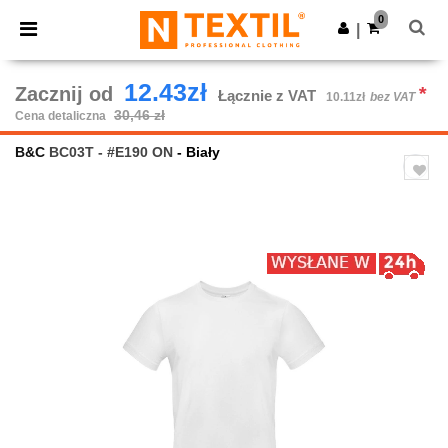
×
Aplikacja Ntextil
0
Pobierz app
|
Lepsze ceny w aplikacji!
12.43zł
Zacznij od
*
Łącznie z VAT
10.11zł
bez VAT
30,46 zł
Cena detaliczna
B&C
BC03T - #E190 ON
- Biały
Previous
Next