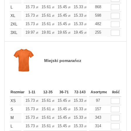
15.73
15.61
15.45
15.33
15.21
868
15.21
L
zł
zł
zł
zł
zł
zł
15.73
15.61
15.45
15.33
15.21
598
15.21
XL
zł
zł
zł
zł
zł
zł
15.73
15.61
15.45
15.33
15.21
482
15.21
2XL
zł
zł
zł
zł
zł
zł
19.97
19.81
19.65
19.45
19.28
255
19.28
3XL
zł
zł
zł
zł
zł
zł
Miejski pomarańcz
Rozmiar
1-11
12-35
36-71
72-143
144-287
Asortyment
288 Dodaj
ilość
Wię
15.73
15.61
15.45
15.33
15.21
97
15.21
XS
zł
zł
zł
zł
zł
zł
15.73
15.61
15.45
15.33
15.21
157
15.21
S
zł
zł
zł
zł
zł
zł
15.73
15.61
15.45
15.33
15.21
343
15.21
M
zł
zł
zł
zł
zł
zł
15.73
15.61
15.45
15.33
15.21
314
15.21
L
zł
zł
zł
zł
zł
zł