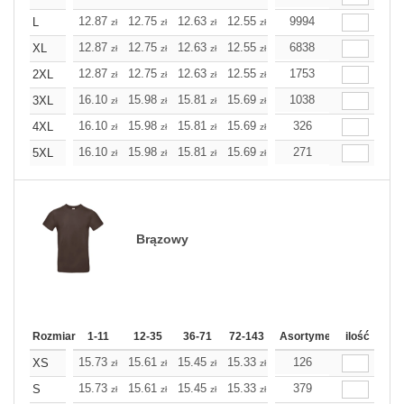
12.87
12.75
12.63
12.55
12.43
9994
12.43
L
zł
zł
zł
zł
zł
zł
12.87
12.75
12.63
12.55
12.43
6838
12.43
XL
zł
zł
zł
zł
zł
zł
12.87
12.75
12.63
12.55
12.43
1753
12.43
2XL
zł
zł
zł
zł
zł
zł
16.10
15.98
15.81
15.69
15.53
1038
15.53
3XL
zł
zł
zł
zł
zł
zł
16.10
15.98
15.81
15.69
15.53
326
15.53
4XL
zł
zł
zł
zł
zł
zł
16.10
15.98
15.81
15.69
15.53
271
15.53
5XL
zł
zł
zł
zł
zł
zł
Brązowy
Rozmiar
1-11
12-35
36-71
72-143
144-287
Asortyment
288 Dodaj
ilość
Wię
15.73
15.61
15.45
15.33
15.21
126
15.21
XS
zł
zł
zł
zł
zł
zł
15.73
15.61
15.45
15.33
15.21
379
15.21
S
zł
zł
zł
zł
zł
zł