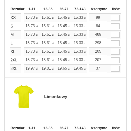
Rozmiar
1-11
12-35
36-71
72-143
144-287
Asortyment
288 Dodaj
ilość
Wię
15.73
15.61
15.45
15.33
15.21
99
15.21
XS
zł
zł
zł
zł
zł
zł
15.73
15.61
15.45
15.33
15.21
84
15.21
S
zł
zł
zł
zł
zł
zł
15.73
15.61
15.45
15.33
15.21
489
15.21
M
zł
zł
zł
zł
zł
zł
15.73
15.61
15.45
15.33
15.21
298
15.21
L
zł
zł
zł
zł
zł
zł
15.73
15.61
15.45
15.33
15.21
205
15.21
XL
zł
zł
zł
zł
zł
zł
15.73
15.61
15.45
15.33
15.21
207
15.21
2XL
zł
zł
zł
zł
zł
zł
19.97
19.81
19.65
19.45
19.28
37
19.28
3XL
zł
zł
zł
zł
zł
zł
Limonkowy
Rozmiar
1-11
12-35
36-71
72-143
144-287
Asortyment
288 Dodaj
ilość
Wię