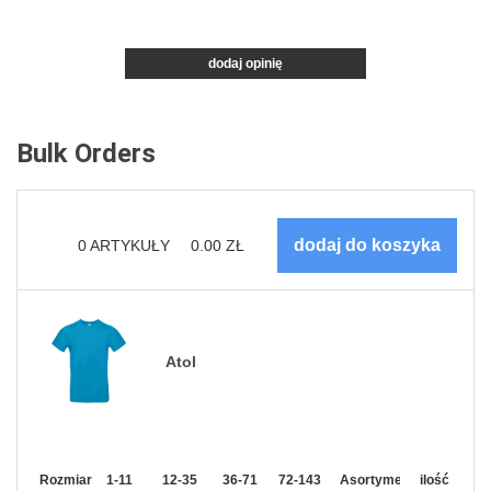
dodaj opinię
Bulk Orders
0
ARTYKUŁY
0.00
ZŁ
Atol
Rozmiar
1-11
12-35
36-71
72-143
144-287
Asortyment
288 Dodaj
ilość
Wię