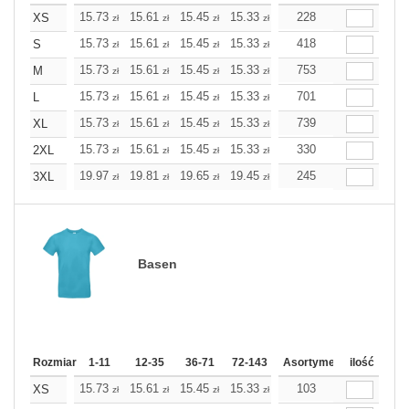
15.73
15.61
15.45
15.33
15.21
228
15.21
XS
zł
zł
zł
zł
zł
zł
15.73
15.61
15.45
15.33
15.21
418
15.21
S
zł
zł
zł
zł
zł
zł
15.73
15.61
15.45
15.33
15.21
753
15.21
M
zł
zł
zł
zł
zł
zł
15.73
15.61
15.45
15.33
15.21
701
15.21
L
zł
zł
zł
zł
zł
zł
15.73
15.61
15.45
15.33
15.21
739
15.21
XL
zł
zł
zł
zł
zł
zł
15.73
15.61
15.45
15.33
15.21
330
15.21
2XL
zł
zł
zł
zł
zł
zł
19.97
19.81
19.65
19.45
19.28
245
19.28
3XL
zł
zł
zł
zł
zł
zł
Basen
Rozmiar
1-11
12-35
36-71
72-143
144-287
Asortyment
288 Dodaj
ilość
Wię
15.73
15.61
15.45
15.33
15.21
103
15.21
XS
zł
zł
zł
zł
zł
zł