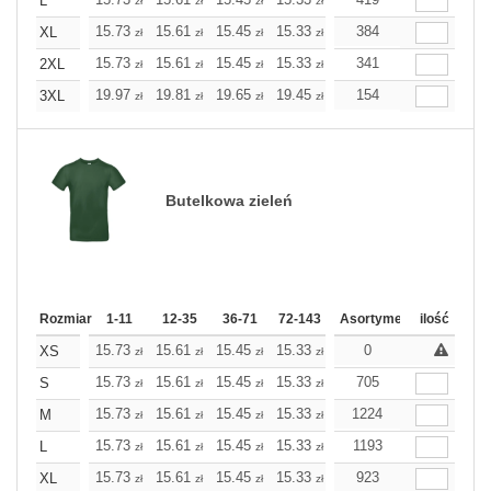
L
zł
zł
zł
zł
zł
zł
15.73
15.61
15.45
15.33
15.21
384
15.21
XL
zł
zł
zł
zł
zł
zł
15.73
15.61
15.45
15.33
15.21
341
15.21
2XL
zł
zł
zł
zł
zł
zł
19.97
19.81
19.65
19.45
19.28
154
19.28
3XL
zł
zł
zł
zł
zł
zł
Butelkowa zieleń
Rozmiar
1-11
12-35
36-71
72-143
144-287
Asortyment
288 Dodaj
ilość
Wię
15.73
15.61
15.45
15.33
15.21
0
15.21
XS
zł
zł
zł
zł
zł
zł
15.73
15.61
15.45
15.33
15.21
705
15.21
S
zł
zł
zł
zł
zł
zł
15.73
15.61
15.45
15.33
15.21
1224
15.21
M
zł
zł
zł
zł
zł
zł
15.73
15.61
15.45
15.33
15.21
1193
15.21
L
zł
zł
zł
zł
zł
zł
15.73
15.61
15.45
15.33
15.21
923
15.21
XL
zł
zł
zł
zł
zł
zł