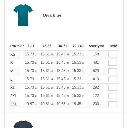
Diva blue
Rozmiar
1-11
12-35
36-71
72-143
144-287
Asortyment
288 Dodaj
ilość
Wię
15.73
15.61
15.45
15.33
15.21
158
15.21
XS
zł
zł
zł
zł
zł
zł
15.73
15.61
15.45
15.33
15.21
481
15.21
S
zł
zł
zł
zł
zł
zł
15.73
15.61
15.45
15.33
15.21
529
15.21
M
zł
zł
zł
zł
zł
zł
15.73
15.61
15.45
15.33
15.21
410
15.21
L
zł
zł
zł
zł
zł
zł
15.73
15.61
15.45
15.33
15.21
292
15.21
XL
zł
zł
zł
zł
zł
zł
15.73
15.61
15.45
15.33
15.21
122
15.21
2XL
zł
zł
zł
zł
zł
zł
19.97
19.81
19.65
19.45
19.28
200
19.28
3XL
zł
zł
zł
zł
zł
zł