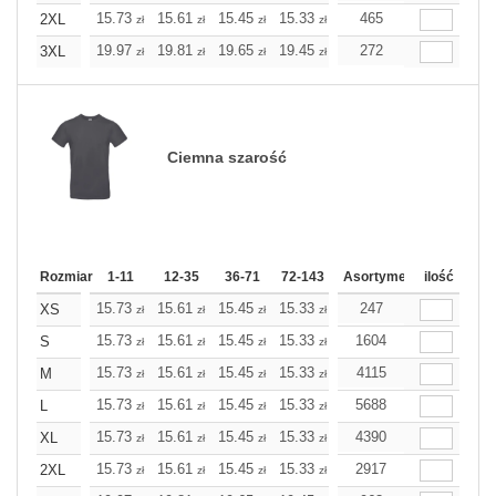
15.73
15.61
15.45
15.33
15.21
465
15.21
2XL
zł
zł
zł
zł
zł
zł
19.97
19.81
19.65
19.45
19.28
272
19.28
3XL
zł
zł
zł
zł
zł
zł
Ciemna szarość
Rozmiar
1-11
12-35
36-71
72-143
144-287
Asortyment
288 Dodaj
ilość
Wię
15.73
15.61
15.45
15.33
15.21
247
15.21
XS
zł
zł
zł
zł
zł
zł
15.73
15.61
15.45
15.33
15.21
1604
15.21
S
zł
zł
zł
zł
zł
zł
15.73
15.61
15.45
15.33
15.21
4115
15.21
M
zł
zł
zł
zł
zł
zł
15.73
15.61
15.45
15.33
15.21
5688
15.21
L
zł
zł
zł
zł
zł
zł
15.73
15.61
15.45
15.33
15.21
4390
15.21
XL
zł
zł
zł
zł
zł
zł
15.73
15.61
15.45
15.33
15.21
2917
15.21
2XL
zł
zł
zł
zł
zł
zł