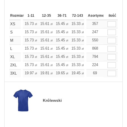
Rozmiar
1-11
12-35
36-71
72-143
144-287
Asortyment
288 Dodaj
ilość
Wię
15.73
15.61
15.45
15.33
15.21
357
15.21
XS
zł
zł
zł
zł
zł
zł
15.73
15.61
15.45
15.33
15.21
247
15.21
S
zł
zł
zł
zł
zł
zł
15.73
15.61
15.45
15.33
15.21
550
15.21
M
zł
zł
zł
zł
zł
zł
15.73
15.61
15.45
15.33
15.21
868
15.21
L
zł
zł
zł
zł
zł
zł
15.73
15.61
15.45
15.33
15.21
794
15.21
XL
zł
zł
zł
zł
zł
zł
15.73
15.61
15.45
15.33
15.21
224
15.21
2XL
zł
zł
zł
zł
zł
zł
19.97
19.81
19.65
19.45
19.28
69
19.28
3XL
zł
zł
zł
zł
zł
zł
Królewski