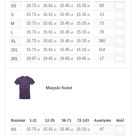
15.73
15.61
15.45
15.33
15.21
83
15.21
XS
zł
zł
zł
zł
zł
zł
15.73
15.61
15.45
15.33
15.21
13
15.21
S
zł
zł
zł
zł
zł
zł
15.73
15.61
15.45
15.33
15.21
73
15.21
M
zł
zł
zł
zł
zł
zł
15.73
15.61
15.45
15.33
15.21
78
15.21
L
zł
zł
zł
zł
zł
zł
15.73
15.61
15.45
15.33
15.21
390
15.21
XL
zł
zł
zł
zł
zł
zł
15.73
15.61
15.45
15.33
15.21
154
15.21
2XL
zł
zł
zł
zł
zł
zł
19.97
19.81
19.65
19.45
19.28
17
19.28
3XL
zł
zł
zł
zł
zł
zł
Miejski fiolet
Rozmiar
1-11
12-35
36-71
72-143
144-287
Asortyment
288 Dodaj
ilość
Wię
15.73
15.61
15.45
15.33
15.21
47
15.21
XS
zł
zł
zł
zł
zł
zł