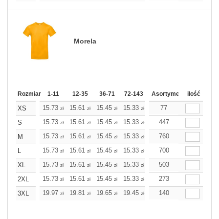
Morela
Rozmiar
1-11
12-35
36-71
72-143
144-287
Asortyment
288 Dodaj
ilość
Wię
15.73
15.61
15.45
15.33
15.21
77
15.21
XS
zł
zł
zł
zł
zł
zł
15.73
15.61
15.45
15.33
15.21
447
15.21
S
zł
zł
zł
zł
zł
zł
15.73
15.61
15.45
15.33
15.21
760
15.21
M
zł
zł
zł
zł
zł
zł
15.73
15.61
15.45
15.33
15.21
700
15.21
L
zł
zł
zł
zł
zł
zł
15.73
15.61
15.45
15.33
15.21
503
15.21
XL
zł
zł
zł
zł
zł
zł
15.73
15.61
15.45
15.33
15.21
273
15.21
2XL
zł
zł
zł
zł
zł
zł
19.97
19.81
19.65
19.45
19.28
140
19.28
3XL
zł
zł
zł
zł
zł
zł