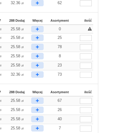
+
32.36
62
zł
zł
7
288 Dodaj
Więcej
Asortyment
ilość
+
25.58
0
zł
zł
+
25.58
25
zł
zł
+
25.58
78
zł
zł
+
25.58
8
zł
zł
+
25.58
23
zł
zł
+
32.36
73
zł
zł
7
288 Dodaj
Więcej
Asortyment
ilość
+
25.58
67
zł
zł
+
25.58
26
zł
zł
+
25.58
40
zł
zł
+
25.58
7
zł
zł