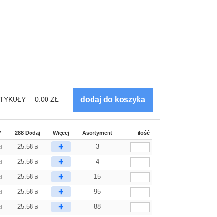
TYKUŁY
0.00
ZŁ
7
288 Dodaj
Więcej
Asortyment
ilość
+
25.58
3
zł
zł
+
25.58
4
zł
zł
+
25.58
15
zł
zł
+
25.58
95
zł
zł
+
25.58
88
zł
zł