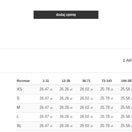
dodaj opinię
0
AR
Rozmiar
1-11
12-35
36-71
72-143
144-28
XS
26.47
26.26
26.02
25.78
25.58
zł
zł
zł
zł
S
26.47
26.26
26.02
25.78
25.58
zł
zł
zł
zł
M
26.47
26.26
26.02
25.78
25.58
zł
zł
zł
zł
L
26.47
26.26
26.02
25.78
25.58
zł
zł
zł
zł
XL
26.47
26.26
26.02
25.78
25.58
zł
zł
zł
zł