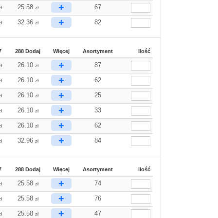
+
25.58
67
zł
zł
+
32.36
82
zł
zł
7
288 Dodaj
Więcej
Asortyment
ilość
+
26.10
87
zł
zł
+
26.10
62
zł
zł
+
26.10
25
zł
zł
+
26.10
33
zł
zł
+
26.10
62
zł
zł
+
32.96
84
zł
zł
7
288 Dodaj
Więcej
Asortyment
ilość
+
25.58
74
zł
zł
+
25.58
76
zł
zł
+
25.58
47
zł
zł