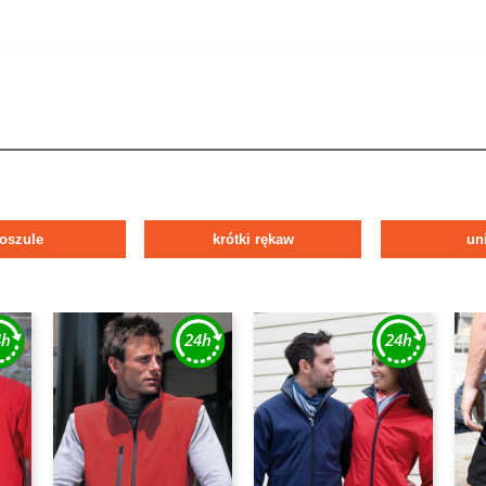
oszule
krótki rękaw
un