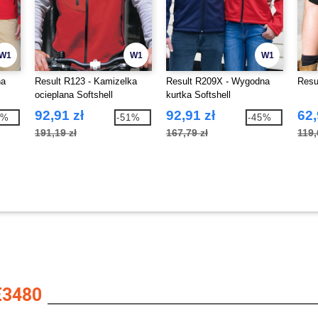
W1
W1
W1
na
Result R123 - Kamizelka
Result R209X - Wygodna
Resu
ocieplana Softshell
kurtka Softshell
92,91 zł
92,91 zł
62,
7%
-51%
-45%
191,19 zł
167,79 zł
119,
E3480