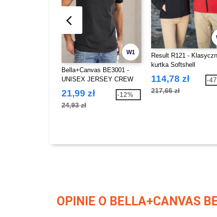
W1
Result R121 - Klasycz
kurtka Softshell
Bella+Canvas BE3001 -
114,78 zł
UNISEX JERSEY CREW
-4
NECK T-SHIRT
217,66 zł
21,99 zł
-12%
24,93 zł
OPINIE O BELLA+CANVAS B