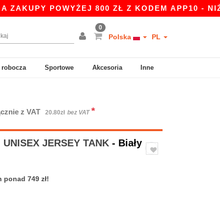
PY POWYŻEJ 800 ZŁ Z KODEM APP10 - NIŻSZE C
0
Polska
PL
 robocza
Sportowe
Akcesoria
Inne
*
cznie z VAT
20.80zł
bez VAT
 - UNISEX JERSEY TANK
- Biały
 ponad 749 zł!