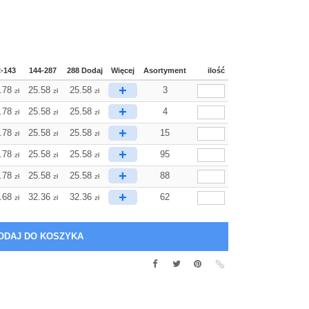
2-143
144-287
288 Dodaj
Więcej
Asortyment
ilość
+
.78
25.58
25.58
3
zł
zł
zł
+
.78
25.58
25.58
4
zł
zł
zł
+
.78
25.58
25.58
15
zł
zł
zł
+
.78
25.58
25.58
95
zł
zł
zł
+
.78
25.58
25.58
88
zł
zł
zł
+
.68
32.36
32.36
62
zł
zł
zł