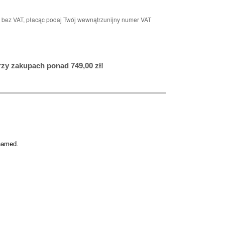
n bez VAT, płacąc podaj Twój wewnątrzunijny numer VAT
y zakupach ponad 749,00 zł!
eamed.