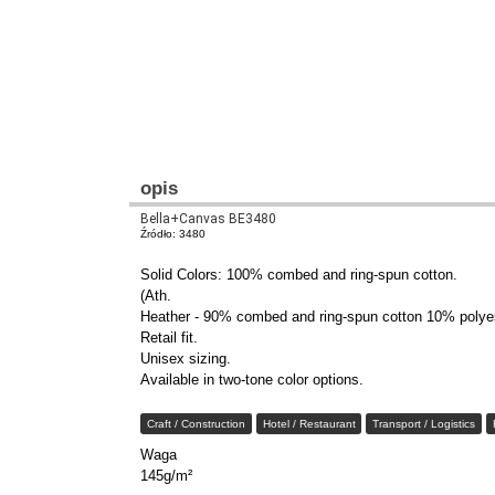
opis
Bella+Canvas BE3480
Źródło: 3480
Solid Colors: 100% combed and ring-spun cotton.
(Ath.
Heather - 90% combed and ring-spun cotton 10% polye
Retail fit.
Unisex sizing.
Available in two-tone color options.
Craft / Construction
Hotel / Restaurant
Transport / Logistics
Waga
145g/m²