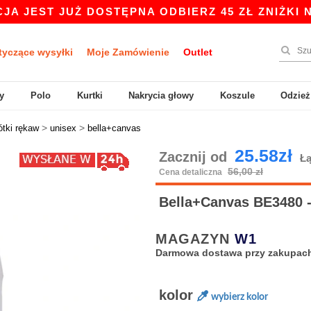
T JUŻ DOSTĘPNA ODBIERZ 45 ZŁ ZNIŻKI NA ZAKU
tyczące wysyłki
Moje Zamówienie
Outlet
y
Polo
Kurtki
Nakrycia głowy
Koszule
Odzież
>
>
ótki rękaw
unisex
bella+canvas
25.58zł
Zacznij od
Łą
56,00 zł
Cena detaliczna
Bella+Canvas BE3480
MAGAZYN
W1
Darmowa dostawa przy zakupach
kolor
wybierz kolor