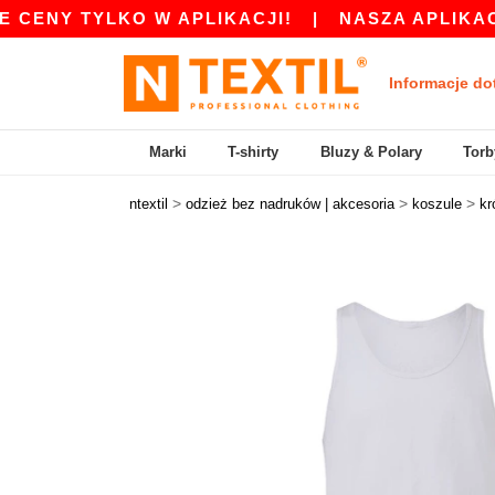
 TYLKO W APLIKACJI!
|
NASZA APLIKACJA JES
Informacje do
Marki
T-shirty
Bluzy & Polary
Torb
>
>
>
ntextil
odzież bez nadruków | akcesoria
koszule
kr