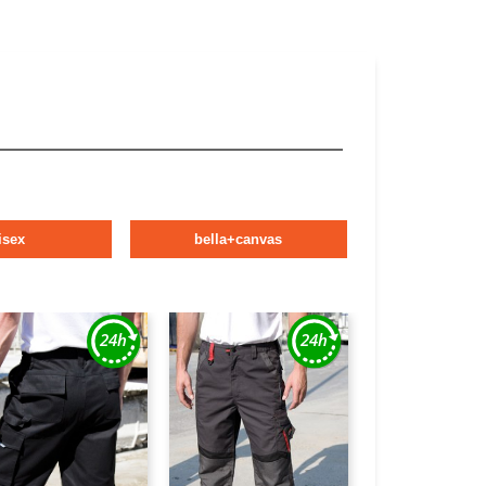
isex
bella+canvas