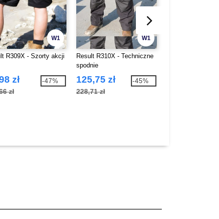
W1
W1
lt R309X - Szorty akcji
Result R310X - Techniczne
spodnie
Bella+Canvas BE3
98 zł
125,75 zł
TRIBLEND CREW
-47%
-45%
SHIRT
66 zł
228,71 zł
32,19 zł
65,44 zł