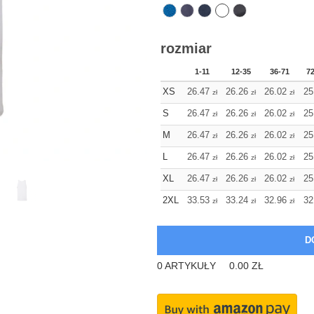
rozmiar
1-11
12-35
36-71
7
XS
26.47
26.26
26.02
25
zł
zł
zł
S
26.47
26.26
26.02
25
zł
zł
zł
M
26.47
26.26
26.02
25
zł
zł
zł
L
26.47
26.26
26.02
25
zł
zł
zł
XL
26.47
26.26
26.02
25
zł
zł
zł
2XL
33.53
33.24
32.96
32
zł
zł
zł
0
ARTYKUŁY
0.00
ZŁ