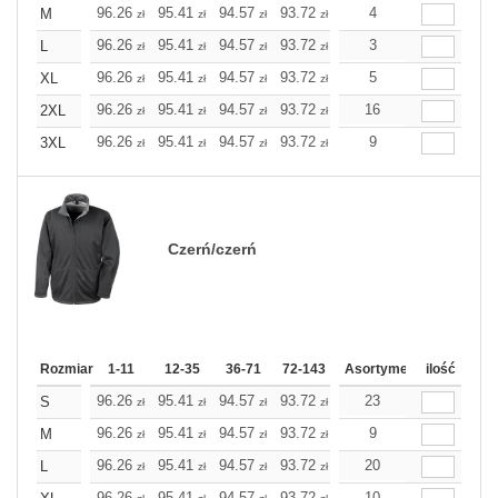
96.26
95.41
94.57
93.72
92.91
4
92.91
M
zł
zł
zł
zł
zł
zł
96.26
95.41
94.57
93.72
92.91
3
92.91
L
zł
zł
zł
zł
zł
zł
96.26
95.41
94.57
93.72
92.91
5
92.91
XL
zł
zł
zł
zł
zł
zł
96.26
95.41
94.57
93.72
92.91
16
92.91
2XL
zł
zł
zł
zł
zł
zł
96.26
95.41
94.57
93.72
92.91
9
92.91
3XL
zł
zł
zł
zł
zł
zł
Czerń/czerń
Rozmiar
1-11
12-35
36-71
72-143
144-287
Asortyment
288 Dodaj
ilość
Wię
96.26
95.41
94.57
93.72
92.91
23
92.91
S
zł
zł
zł
zł
zł
zł
96.26
95.41
94.57
93.72
92.91
9
92.91
M
zł
zł
zł
zł
zł
zł
96.26
95.41
94.57
93.72
92.91
20
92.91
L
zł
zł
zł
zł
zł
zł
96.26
95.41
94.57
93.72
92.91
10
92.91