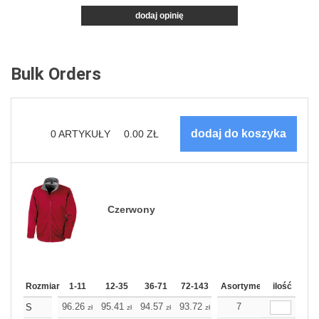
dodaj opinię
Bulk Orders
0
ARTYKUŁY
0.00
ZŁ
Czerwony
Rozmiar
1-11
12-35
36-71
72-143
144-287
Asortyment
288 Dodaj
ilość
Wię
96.26
95.41
94.57
93.72
92.91
7
92.91
S
zł
zł
zł
zł
zł
zł