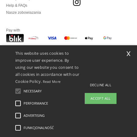
Help & FAQs
Nasze zobowiazania
Pay with
x
This website uses cookies to
We ship with
improve user experience. By
using our website you consent to
all cookies in accordance with our
Cookie Policy.
Read More
DECLINE ALL
NECESSARY
ACCEPT ALL
👋
Cześć
PERFORMANCE
Jeśli masz jakiekolwiek pytania lub
wątpliwości, możesz skontaktować
ADVERTISING
Legal Mentions
-
polityka prywatności
-
Warunkami i Zasadami
-
General Contract
się z nami w dowolnym momencie.
Conditions
-
Polityka plików cookie
-
Mapa strony
Copyright 2026 ntextil.pl -
Nasz chatbot jest tutaj, aby Ci
Wszelkie prawa zastrzeżone
FUNKCJONALNOŚĆ
pomóc.