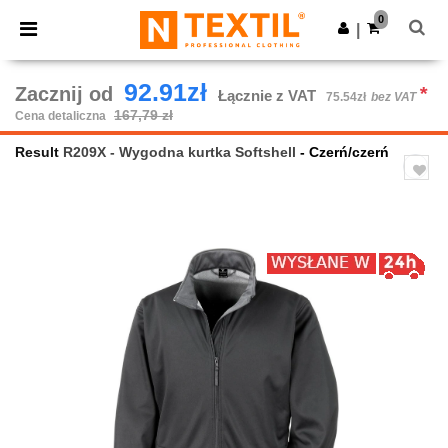
×
Aplikacja Ntextil
0
Pobierz app
|
Lepsze ceny w aplikacji!
92.91zł
Zacznij od
*
Łącznie z VAT
75.54zł
bez VAT
167,79 zł
Cena detaliczna
Result
R209X - Wygodna kurtka Softshell
- Czerń/czerń
Previous
Next