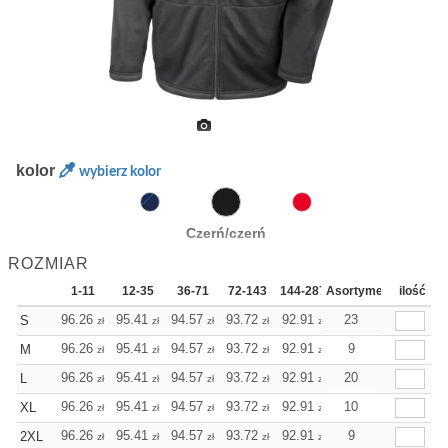
kolor
wybierz kolor
Czerń/czerń
ROZMIAR
1-11
12-35
36-71
72-143
144-287
Asortyment
288 Dodaj
ilość
Więcej
+
96.26
95.41
94.57
93.72
92.91
92.91
23
S
zł
zł
zł
zł
zł
zł
+
96.26
95.41
94.57
93.72
92.91
92.91
9
M
zł
zł
zł
zł
zł
zł
+
96.26
95.41
94.57
93.72
92.91
92.91
20
L
zł
zł
zł
zł
zł
zł
+
96.26
95.41
94.57
93.72
92.91
92.91
10
XL
zł
zł
zł
zł
zł
zł
+
96.26
95.41
94.57
93.72
92.91
92.91
9
2XL
zł
zł
zł
zł
zł
zł