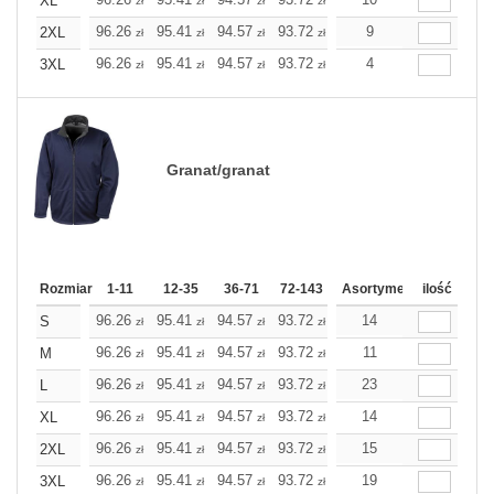
XL
zł
zł
zł
zł
zł
zł
96.26
95.41
94.57
93.72
92.91
9
92.91
2XL
zł
zł
zł
zł
zł
zł
96.26
95.41
94.57
93.72
92.91
4
92.91
3XL
zł
zł
zł
zł
zł
zł
Granat/granat
Rozmiar
1-11
12-35
36-71
72-143
144-287
Asortyment
288 Dodaj
ilość
Wię
96.26
95.41
94.57
93.72
92.91
14
92.91
S
zł
zł
zł
zł
zł
zł
96.26
95.41
94.57
93.72
92.91
11
92.91
M
zł
zł
zł
zł
zł
zł
96.26
95.41
94.57
93.72
92.91
23
92.91
L
zł
zł
zł
zł
zł
zł
96.26
95.41
94.57
93.72
92.91
14
92.91
XL
zł
zł
zł
zł
zł
zł
96.26
95.41
94.57
93.72
92.91
15
92.91
2XL
zł
zł
zł
zł
zł
zł
96.26
95.41
94.57
93.72
92.91
19
92.91
3XL
zł
zł
zł
zł
zł
zł