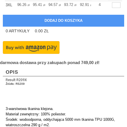
+
96.26
95.41
94.57
93.72
92.91
92.91
4
3XL
zł
zł
zł
zł
zł
zł
0
ARTYKUŁY
0.00
ZŁ
darmowa dostawa przy zakupach ponad 749,00 zł!
OPIS
Result R209X
Źródło: RS209
3-warstwowa tkanina klejona.
Materiał zewnętrzny: 100% poliester.
Środek: wodoodporna, oddychająca 5000 mm tkanina TPU 1000G,
wiatroszczelna 290 g / m2.