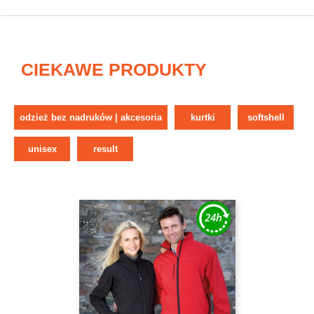
CIEKAWE PRODUKTY
odzież bez nadruków | akcesoria
kurtki
softshell
unisex
result