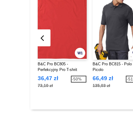
W1
B&C Pro BC805 -
B&C Pro BC815 - Polo
Perfekcyjny Pro T-shrit
Picolo
36,47 zł
66,49 zł
-50%
-5
73,10 zł
135,03 zł