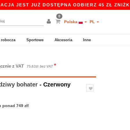
T JUŻ DOSTĘPNA ODBIERZ 45 ZŁ ZNIŻKI NA ZAK
0
Polska
PL
 robocza
Sportowe
Akcesoria
Inne
*
cznie z VAT
75.63zł
bez VAT
dziwy bohater
- Czerwony
 ponad 749 zł!