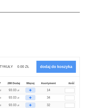
TYKUŁY
0.00
ZŁ
7
288 Dodaj
Więcej
Asortyment
ilość
+
93.03
14
zł
zł
+
93.03
34
zł
zł
+
93.03
32
zł
zł