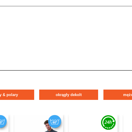
y & polary
okrągły dekolt
mężc