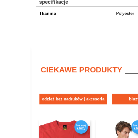
specifikacje
Tkanina
Polyester
CIEKAWE PRODUKTY
odzież bez nadruków | akcesoria
bluz