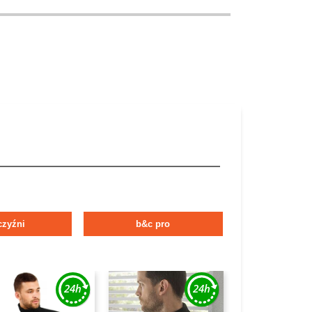
zyźni
b&c pro