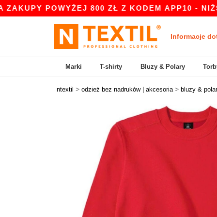
 POWYŻEJ 800 ZŁ Z KODEM APP10 - NIŻSZE CEN
Informacje do
Marki
T-shirty
Bluzy & Polary
Torb
>
>
ntextil
odzież bez nadruków | akcesoria
bluzy & pola