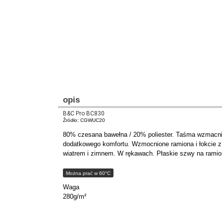
opis
B&C Pro BC830
Źródło: CGWUC20
80% czesana bawełna / 20% poliester. Taśma wzmacnia
dodatkowego komfortu. Wzmocnione ramiona i łokcie z 
wiatrem i zimnem. W rękawach. Płaskie szwy na ramion
Można prać w 60°C
Waga
280g/m²