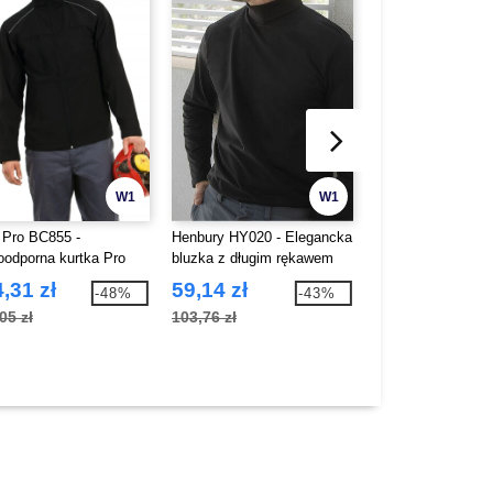
W1
W1
Pro BC855 -
Henbury HY020 - Elegancka
Fruit of the Loom
odporna kurtka Pro
bluzka z długim rękawem
Męski sweter z je
,31 zł
59,14 zł
51,48 zł
-48%
-43%
05 zł
103,76 zł
109,49 zł