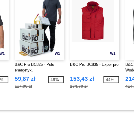
W1
W1
W1
B&C Pro BC825 - Polo
B&C Pro BC835 - Exper pro
B&C 
energetyk.
Wodo
59,87 zł
153,43 zł
214
1%
-49%
-44%
117,00 zł
274,70 zł
414,