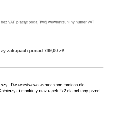
n bez VAT, płacąc podaj Twój wewnątrzunijny numer VAT
y zakupach ponad 749,00 zł!
na szyi. Dwuwarstwowo wzmocnione ramiona dla
ołnierzyk i mankiety oraz rąbek 2x2 dla ochrony przed