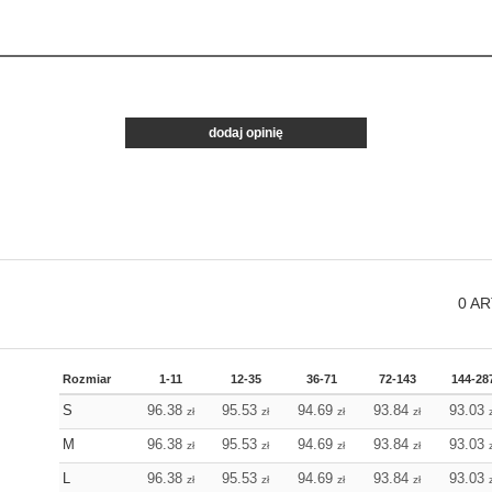
dodaj opinię
0
AR
Rozmiar
1-11
12-35
36-71
72-143
144-28
S
96.38
95.53
94.69
93.84
93.03
zł
zł
zł
zł
M
96.38
95.53
94.69
93.84
93.03
zł
zł
zł
zł
L
96.38
95.53
94.69
93.84
93.03
zł
zł
zł
zł