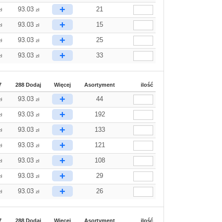
+
93.03
21
zł
zł
+
93.03
15
zł
zł
+
93.03
25
zł
zł
+
93.03
33
zł
zł
7
288 Dodaj
Więcej
Asortyment
ilość
+
93.03
44
zł
zł
+
93.03
192
zł
zł
+
93.03
133
zł
zł
+
93.03
121
zł
zł
+
93.03
108
zł
zł
+
93.03
29
zł
zł
+
93.03
26
zł
zł
7
288 Dodaj
Więcej
Asortyment
ilość