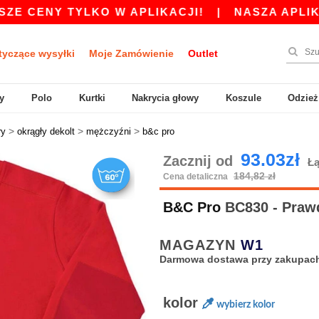
Y TYLKO W APLIKACJI!
|
NASZA APLIKACJA JES
tyczące wysyłki
Moje Zamówienie
Outlet
y
Polo
Kurtki
Nakrycia głowy
Koszule
Odzież
>
>
>
ry
okrągły dekolt
mężczyźni
b&c pro
93.03zł
Zacznij od
Łą
184,82 zł
Cena detaliczna
B&C Pro
BC830 - Praw
MAGAZYN
W1
Darmowa dostawa przy zakupach
kolor
wybierz kolor