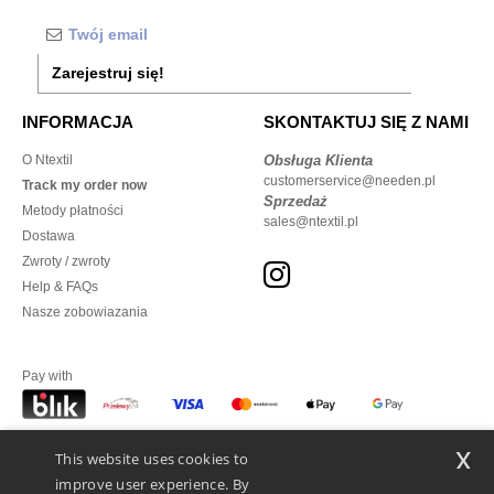
Zarejestruj się!
INFORMACJA
SKONTAKTUJ SIĘ Z NAMI
O Ntextil
Obsługa Klienta
customerservice@needen.pl
Track my order now
Sprzedaż
Metody płatności
sales@ntextil.pl
Dostawa
Zwroty / zwroty
Help & FAQs
Nasze zobowiazania
Pay with
x
This website uses cookies to
We ship with
improve user experience. By