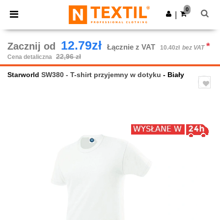
×
Aplikacja Ntextil
0
Pobierz app
|
Lepsze ceny w aplikacji!
12.79zł
Zacznij od
*
Łącznie z VAT
10.40zł
bez VAT
22,96 zł
Cena detaliczna
Starworld
SW380 - T-shirt przyjemny w dotyku
- Biały
Previous
Next