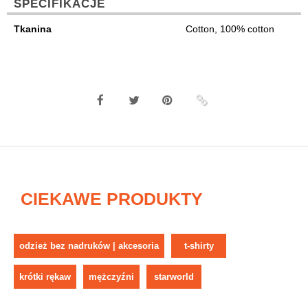
SPECIFIKACJE
Tkanina
Cotton, 100% cotton
CIEKAWE PRODUKTY
odzież bez nadruków | akcesoria
t-shirty
krótki rękaw
mężczyźni
starworld