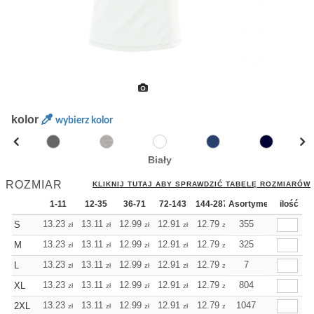
kolor
wybierz kolor
Biały
ROZMIAR
KLIKNIJ TUTAJ ABY SPRAWDZIĆ TABELĘ ROZMIARÓW
1-11
12-35
36-71
72-143
144-287
Asortyment
288 Dodaj
ilość
Więcej
+
13.23
13.11
12.99
12.91
12.79
355
12.79
S
zł
zł
zł
zł
zł
zł
+
13.23
13.11
12.99
12.91
12.79
325
12.79
M
zł
zł
zł
zł
zł
zł
+
13.23
13.11
12.99
12.91
12.79
12.79
7
L
zł
zł
zł
zł
zł
zł
+
13.23
13.11
12.99
12.91
12.79
804
12.79
XL
zł
zł
zł
zł
zł
zł
+
13.23
13.11
12.99
12.91
12.79
1047
12.79
2XL
zł
zł
zł
zł
zł
zł