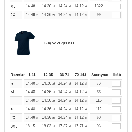
14.48
14.36
14.24
14.12
14.00
1322
14.00
XL
zł
zł
zł
zł
zł
zł
14.48
14.36
14.24
14.12
14.00
99
14.00
2XL
zł
zł
zł
zł
zł
zł
Głęboki granat
Rozmiar
1-11
12-35
36-71
72-143
144-287
Asortyment
288 Dodaj
ilość
Wię
14.48
14.36
14.24
14.12
14.00
73
14.00
S
zł
zł
zł
zł
zł
zł
14.48
14.36
14.24
14.12
14.00
66
14.00
M
zł
zł
zł
zł
zł
zł
14.48
14.36
14.24
14.12
14.00
116
14.00
L
zł
zł
zł
zł
zł
zł
14.48
14.36
14.24
14.12
14.00
112
14.00
XL
zł
zł
zł
zł
zł
zł
14.48
14.36
14.24
14.12
14.00
60
14.00
2XL
zł
zł
zł
zł
zł
zł
18.15
18.03
17.87
17.71
17.55
96
17.55
3XL
zł
zł
zł
zł
zł
zł