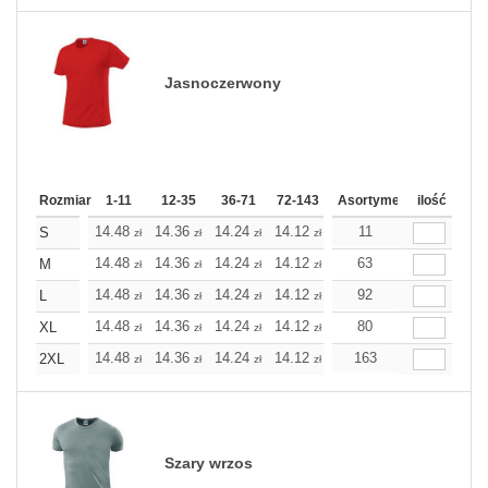
Jasnoczerwony
Rozmiar
1-11
12-35
36-71
72-143
144-287
Asortyment
288 Dodaj
ilość
Wię
14.48
14.36
14.24
14.12
14.00
11
14.00
S
zł
zł
zł
zł
zł
zł
14.48
14.36
14.24
14.12
14.00
63
14.00
M
zł
zł
zł
zł
zł
zł
14.48
14.36
14.24
14.12
14.00
92
14.00
L
zł
zł
zł
zł
zł
zł
14.48
14.36
14.24
14.12
14.00
80
14.00
XL
zł
zł
zł
zł
zł
zł
14.48
14.36
14.24
14.12
14.00
163
14.00
2XL
zł
zł
zł
zł
zł
zł
Szary wrzos