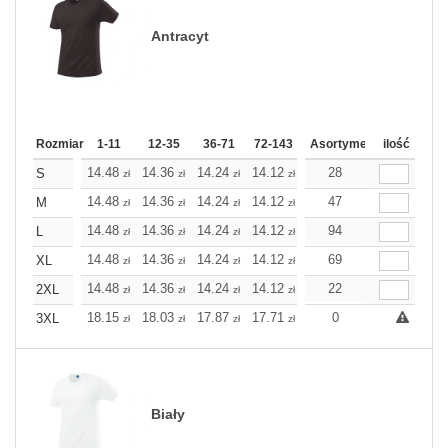
Antracyt
Rozmiar
1-11
12-35
36-71
72-143
144-287
Asortyment
288 Dodaj
ilość
Wię
14.48
14.36
14.24
14.12
14.00
28
14.00
S
zł
zł
zł
zł
zł
zł
14.48
14.36
14.24
14.12
14.00
47
14.00
M
zł
zł
zł
zł
zł
zł
14.48
14.36
14.24
14.12
14.00
94
14.00
L
zł
zł
zł
zł
zł
zł
14.48
14.36
14.24
14.12
14.00
69
14.00
XL
zł
zł
zł
zł
zł
zł
14.48
14.36
14.24
14.12
14.00
22
14.00
2XL
zł
zł
zł
zł
zł
zł
18.15
18.03
17.87
17.71
17.55
0
17.55
3XL
zł
zł
zł
zł
zł
zł
Biały