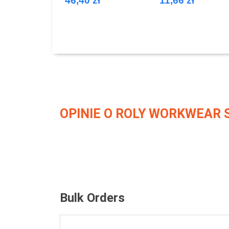
46,40 zł
11,66 zł
rękawem
OPINIE O ROLY WORKWEAR 
Bulk Orders