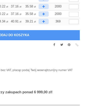
+
0.22
37.16
35.58
2000
zł
zł
zł
+
0.22
37.16
35.58
2000
zł
zł
zł
+
4.34
40.91
39.21
369
zł
zł
zł
n bez VAT, płacąc podaj Twój wewnątrzunijny numer VAT
y zakupach ponad 6 999,00 zł!