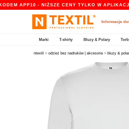
PP10 - NIŻSZE CENY TYLKO W APLIKACJI!
|
NA
Informacje do
Marki
T-shirty
Bluzy & Polary
Torb
>
>
ntextil
odzież bez nadruków | akcesoria
bluzy & pola