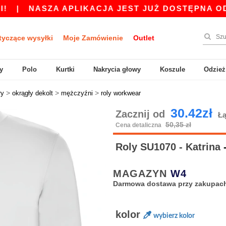
SZA APLIKACJA JEST JUŻ DOSTĘPNA ODBIERZ 45
tyczące wysyłki
Moje Zamówienie
Outlet
y
Polo
Kurtki
Nakrycia głowy
Koszule
Odzież
>
>
>
ry
okrągły dekolt
mężczyźni
roly workwear
30.42zł
Zacznij od
Łą
50,35 zł
Cena detaliczna
Roly SU1070 - Katrina
MAGAZYN
W4
Darmowa dostawa przy zakupach 
kolor
wybierz kolor