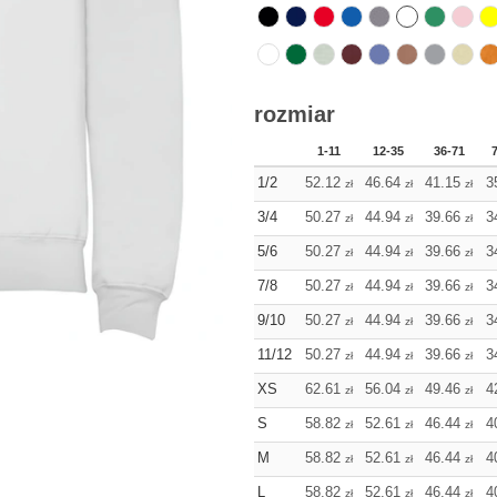
rozmiar
1-11
12-35
36-71
1/2
52.12
46.64
41.15
3
zł
zł
zł
3/4
50.27
44.94
39.66
3
zł
zł
zł
5/6
50.27
44.94
39.66
3
zł
zł
zł
7/8
50.27
44.94
39.66
3
zł
zł
zł
9/10
50.27
44.94
39.66
3
zł
zł
zł
11/12
50.27
44.94
39.66
3
zł
zł
zł
XS
62.61
56.04
49.46
4
zł
zł
zł
S
58.82
52.61
46.44
4
zł
zł
zł
M
58.82
52.61
46.44
4
zł
zł
zł
L
58.82
52.61
46.44
4
zł
zł
zł