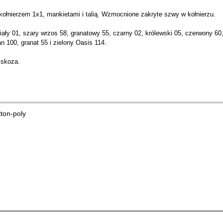
ołnierzem 1x1, mankietami i talią. Wzmocnione zakryte szwy w kołnierzu.
ły 01, szary wrzos 58, granatowy 55, czarny 02, królewski 05, czerwony 60,
 100, granat 55 i zielony Oasis 114.
iskoza.
tton-poly