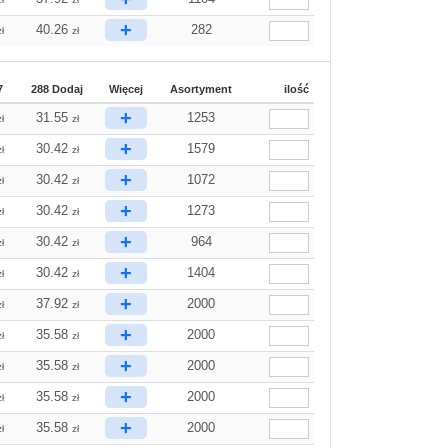
+
40.26
282
zł
zł
7
288 Dodaj
Więcej
Asortyment
ilość
+
31.55
1253
zł
zł
+
30.42
1579
zł
zł
+
30.42
1072
zł
zł
+
30.42
1273
zł
zł
+
30.42
964
zł
zł
+
30.42
1404
zł
zł
+
37.92
2000
zł
zł
+
35.58
2000
zł
zł
+
35.58
2000
zł
zł
+
35.58
2000
zł
zł
+
35.58
2000
zł
zł