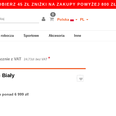
 ZŁ ZNIŻKI NA ZAKUPY POWYŻEJ 800 ZŁ Z KODEM
0
Polska
PL
 robocza
Sportowe
Akcesoria
Inne
*
cznie z VAT
24.73zł
bez VAT
- Biały
ponad 6 999 zł!