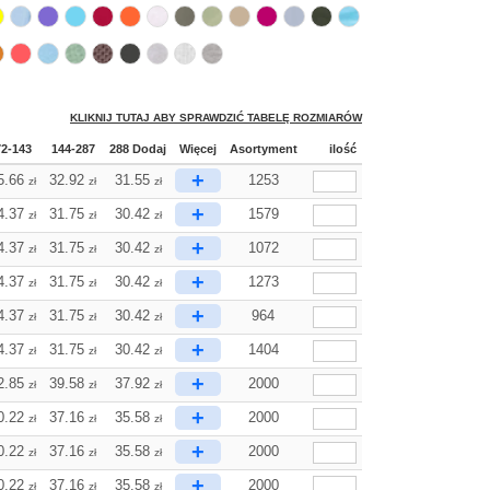
KLIKNIJ TUTAJ ABY SPRAWDZIĆ TABELĘ ROZMIARÓW
72-143
144-287
288 Dodaj
Więcej
Asortyment
ilość
+
5.66
32.92
31.55
1253
zł
zł
zł
+
4.37
31.75
30.42
1579
zł
zł
zł
+
4.37
31.75
30.42
1072
zł
zł
zł
+
4.37
31.75
30.42
1273
zł
zł
zł
+
4.37
31.75
30.42
964
zł
zł
zł
+
4.37
31.75
30.42
1404
zł
zł
zł
+
2.85
39.58
37.92
2000
zł
zł
zł
+
0.22
37.16
35.58
2000
zł
zł
zł
+
0.22
37.16
35.58
2000
zł
zł
zł
+
0.22
37.16
35.58
2000
zł
zł
zł