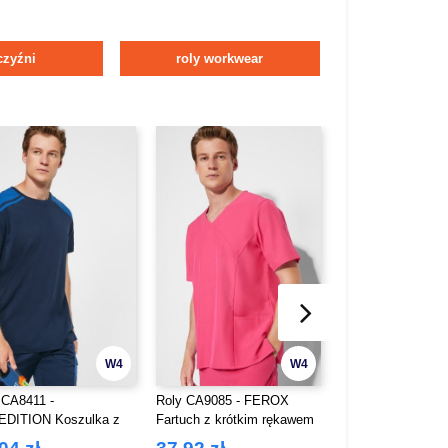
zyźni
roly workwear
W4
W4
 CA8411 -
Roly CA9085 - FEROX
Roly CC5067 - 
DITION Koszulka z
Fartuch z krótkim rękawem
Wyściełana kamiz
kim rękawem
robocza z wielom