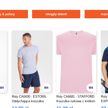
y & polary
okrągły dekolt
mężc
W4
W4
W4
Roly CA0430 - ESTORIL
Roly CA6681 - STAFFORD
Roly
Oddychająca koszulka
Koszulka rurkowa z krótkim
EXPE
techniczna z krótkim
rękawem z bocznymi
krót