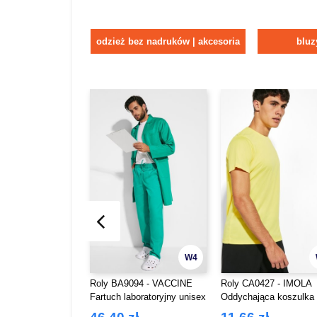
odzież bez nadruków | akcesoria
bluz
W4
Roly BA9094 - VACCINE
Roly CA0427 - IMOLA
Fartuch laboratoryjny unisex
Oddychająca koszulka
z kołnierzem
techniczna z krótkim