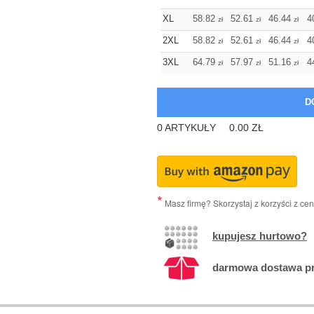
XL
58.82
52.61
46.44
4
zł
zł
zł
2XL
58.82
52.61
46.44
4
zł
zł
zł
3XL
64.79
57.97
51.16
4
zł
zł
zł
0
ARTYKUŁY
0.00
ZŁ
Masz firmę? Skorzystaj z korzyści z ce
kupujesz hurtowo?
darmowa dostawa prz