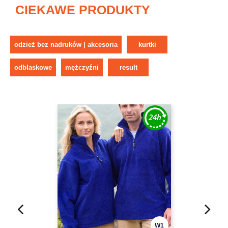
CIEKAWE PRODUKTY
odzież bez nadruków | akcesoria
kurtki
odblaskowe
mężczyźni
result
W1