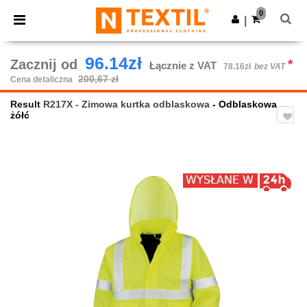
×
Aplikacja Ntextil
0
Pobierz app
|
Lepsze ceny w aplikacji!
96.14zł
Zacznij od
*
Łącznie z VAT
78.16zł
bez VAT
200,67 zł
Cena detaliczna
Result
R217X - Zimowa kurtka odblaskowa
- Odblaskowa
żółć
Previous
Next