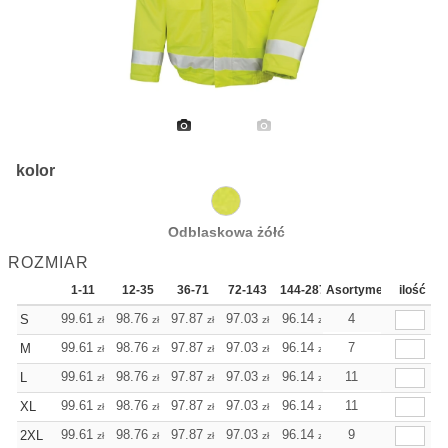
kolor
Odblaskowa żółć
ROZMIAR
1-11
12-35
36-71
72-143
144-287
Asortyment
288 Dodaj
ilość
Więcej
+
99.61
98.76
97.87
97.03
96.14
96.14
4
S
zł
zł
zł
zł
zł
zł
+
99.61
98.76
97.87
97.03
96.14
96.14
7
M
zł
zł
zł
zł
zł
zł
+
99.61
98.76
97.87
97.03
96.14
96.14
11
L
zł
zł
zł
zł
zł
zł
+
99.61
98.76
97.87
97.03
96.14
96.14
11
XL
zł
zł
zł
zł
zł
zł
+
99.61
98.76
97.87
97.03
96.14
96.14
9
2XL
zł
zł
zł
zł
zł
zł