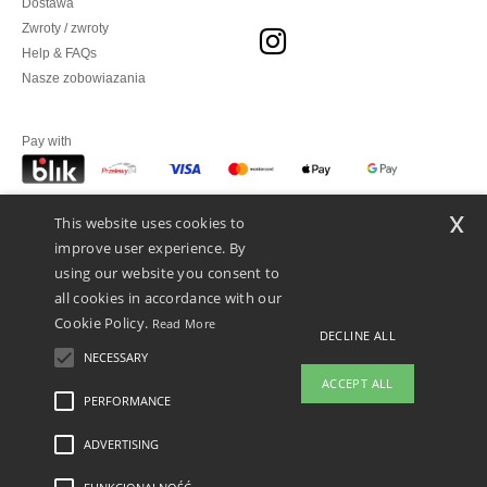
Dostawa
Zwroty / zwroty
Help & FAQs
Nasze zobowiazania
Pay with
x
This website uses cookies to
We ship with
improve user experience. By
using our website you consent to
all cookies in accordance with our
Cookie Policy.
Read More
DECLINE ALL
NECESSARY
ACCEPT ALL
👋
Cześć
PERFORMANCE
Jeśli masz jakiekolwiek pytania lub
wątpliwości, możesz skontaktować
ADVERTISING
Legal Mentions
-
polityka prywatności
-
Warunkami i Zasadami
-
General Contract
się z nami w dowolnym momencie.
Conditions
-
Polityka plików cookie
-
Mapa strony
Copyright 2026 ntextil.pl -
Nasz chatbot jest tutaj, aby Ci
Wszelkie prawa zastrzeżone