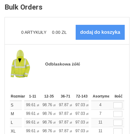
Bulk Orders
0
ARTYKUŁY
0.00
ZŁ
Odblaskowa żółć
Rozmiar
1-11
12-35
36-71
72-143
144-287
Asortyment
288 Dodaj
ilość
Wię
99.61
98.76
97.87
97.03
96.14
4
96.14
S
zł
zł
zł
zł
zł
zł
99.61
98.76
97.87
97.03
96.14
7
96.14
M
zł
zł
zł
zł
zł
zł
99.61
98.76
97.87
97.03
96.14
11
96.14
L
zł
zł
zł
zł
zł
zł
99.61
98.76
97.87
97.03
96.14
11
96.14
XL
zł
zł
zł
zł
zł
zł