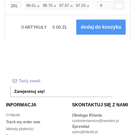
99.61
98.76
97.87
97.03
96.14
9
96.14
2XL
zł
zł
zł
zł
zł
zł
0
ARTYKUŁY
0.00
ZŁ
Zarejestruj się!
INFORMACJA
SKONTAKTUJ SIĘ Z NAMI
O Ntextil
Obsługa Klienta
customerservice@needen.pl
Track my order now
Sprzedaż
Metody płatności
sales@ntextil.pl