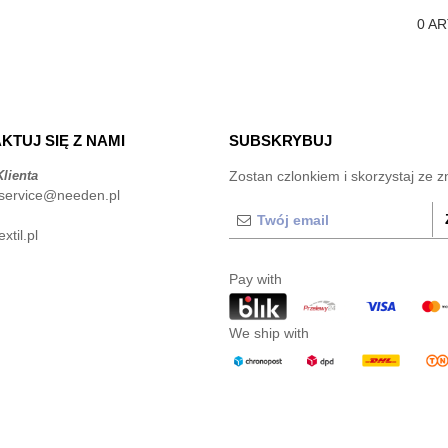
0
AR
KTUJ SIĘ Z NAMI
SUBSKRYBUJ
lienta
Zostan czlonkiem i skorzystaj ze z
service@needen.pl
xtil.pl
Pay with
We ship with