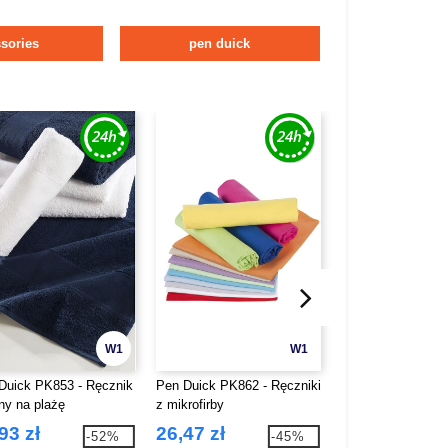
sories
pen duick
W1
W1
Duick PK853 - Ręcznik
Pen Duick PK862 - Ręczniki
Pen Duick PK863 
lny na plażę
z mikrofirby
ręczniki na plaże
93 zł
26,47 zł
39,66 zł
-52%
-45%