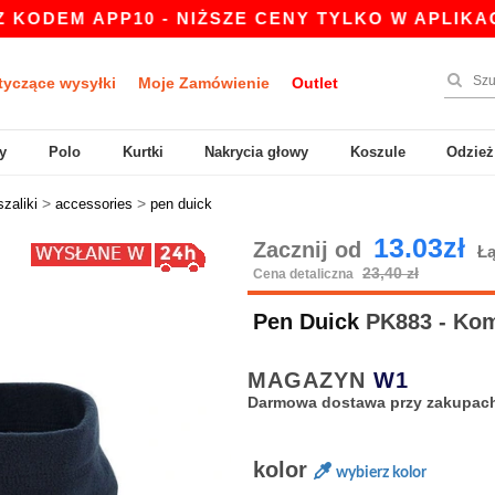
EM APP10 - NIŻSZE CENY TYLKO W APLIKACJI!
tyczące wysyłki
Moje Zamówienie
Outlet
y
Polo
Kurtki
Nakrycia głowy
Koszule
Odzież
>
>
szaliki
accessories
pen duick
13.03zł
Zacznij od
Łą
23,40 zł
Cena detaliczna
Pen Duick
PK883 - Kom
MAGAZYN
W1
Darmowa dostawa przy zakupach
kolor
wybierz kolor