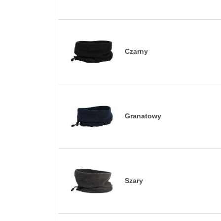
Czarny
Granatowy
Szary