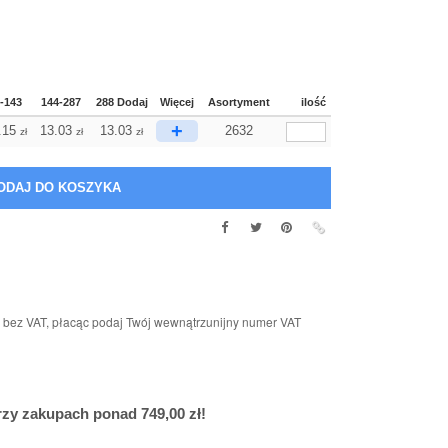
-143
144-287
288 Dodaj
Więcej
Asortyment
ilość
+
.15
13.03
13.03
2632
zł
zł
zł
n bez VAT, płacąc podaj Twój wewnątrzunijny numer VAT
y zakupach ponad 749,00 zł!