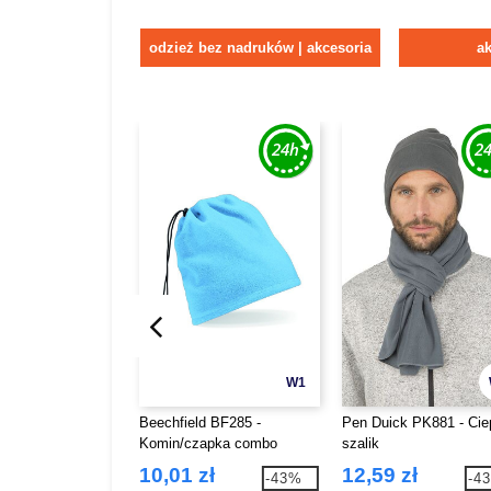
odzież bez nadruków | akcesoria
ak
W1
Beechfield BF285 -
Pen Duick PK881 - Cie
Komin/czapka combo
szalik
10,01 zł
12,59 zł
-43%
-4