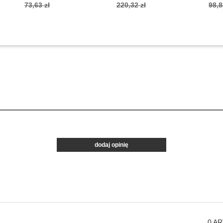
73,63 zł
220,32 zł
98,8
dodaj opinię
0
AR