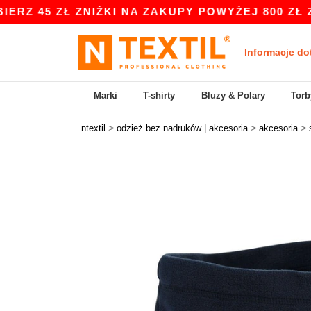
5 ZŁ ZNIŻKI NA ZAKUPY POWYŻEJ 800 ZŁ Z KOD
Informacje do
Marki
T-shirty
Bluzy & Polary
Torb
>
>
>
ntextil
odzież bez nadruków | akcesoria
akcesoria