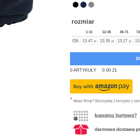
rozmiar
1-11
12-35
36-71
72
OS
13.47
13.35
13.27
13
zł
zł
zł
0
ARTYKUŁY
0.00
ZŁ
Masz firmę? Skorzystaj z korzyści z ce
kupujesz hurtowo?
darmowa dostawa prz