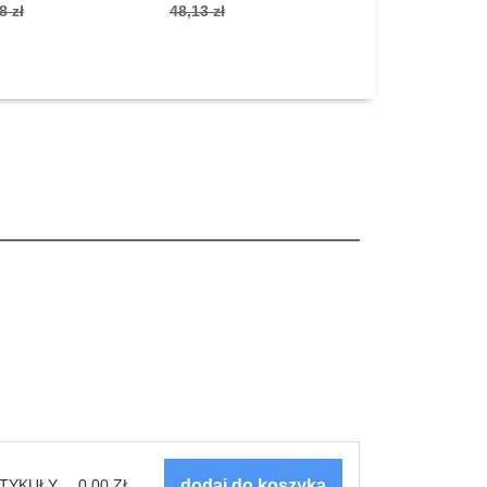
8 zł
48,13 zł
70,20 zł
TYKUŁY
0.00
ZŁ