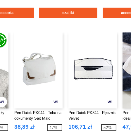
cesoria
szaliki
acces
W1
W1
W1
pły
Pen Duick PK044 - Toba na
Pen Duick PK844 - Ręcznik
Pen 
dokumenty Sait Malo
Velvet
idea
38,89 zł
106,71 zł
47,
3%
-47%
-52%