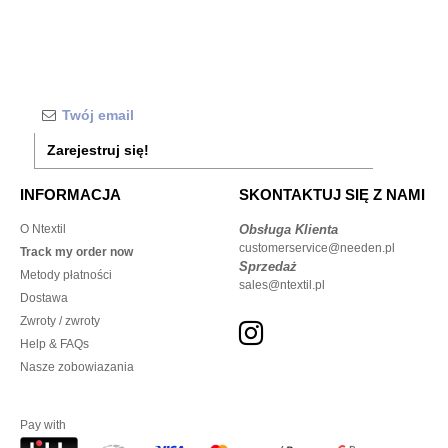
Zarejestruj się!
INFORMACJA
SKONTAKTUJ SIĘ Z NAMI
O Ntextil
Obsługa Klienta
customerservice@needen.pl
Track my order now
Sprzedaż
Metody płatności
sales@ntextil.pl
Dostawa
Zwroty / zwroty
Help & FAQs
Nasze zobowiazania
Pay with