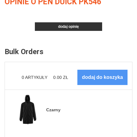
OPINIE O PEN DUICK PK546
dodaj opinię
Bulk Orders
0
ARTYKUŁY
0.00
ZŁ
Czarny