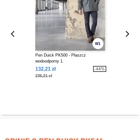
W1
Pen Duick PK500 - Płaszcz
wodoodporny 1.
132,21 zł
-44%
236,21 zł