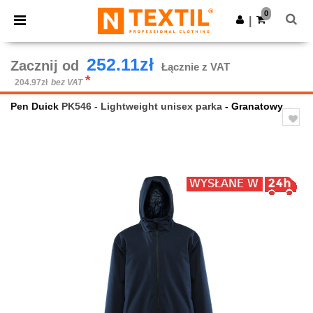
×
Aplikacja Ntextil
0
Pobierz app
|
Lepsze ceny w aplikacji!
252.11zł
Zacznij od
Łącznie z VAT
*
204.97zł
bez VAT
Pen Duick
PK546 - Lightweight unisex parka
- Granatowy
Previous
Next