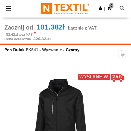
×
Aplikacja Ntextil
0
Pobierz app
|
Lepsze ceny w aplikacji!
101.38zł
Zacznij od
Łącznie z VAT
*
82.42zł
bez VAT
220,32 zł
Cena detaliczna
Pen Duick
PK541 - Wyzwanie
- Czarny
Previous
Next