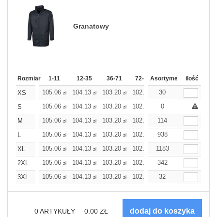
Granatowy
Rozmiar
1-11
12-35
36-71
72-143
Asortyment
144-287
ilość
288 Doda
105.06
104.13
103.20
102.31
30
101.38
101.38
XS
zł
zł
zł
zł
zł
z
105.06
104.13
103.20
102.31
0
101.38
101.38
S
zł
zł
zł
zł
zł
z
105.06
104.13
103.20
102.31
114
101.38
101.38
M
zł
zł
zł
zł
zł
z
105.06
104.13
103.20
102.31
938
101.38
101.38
L
zł
zł
zł
zł
zł
z
105.06
104.13
103.20
102.31
1183
101.38
101.38
XL
zł
zł
zł
zł
zł
z
105.06
104.13
103.20
102.31
342
101.38
101.38
2XL
zł
zł
zł
zł
zł
z
105.06
104.13
103.20
102.31
32
101.38
101.38
3XL
zł
zł
zł
zł
zł
z
0
ARTYKUŁY
0.00
ZŁ