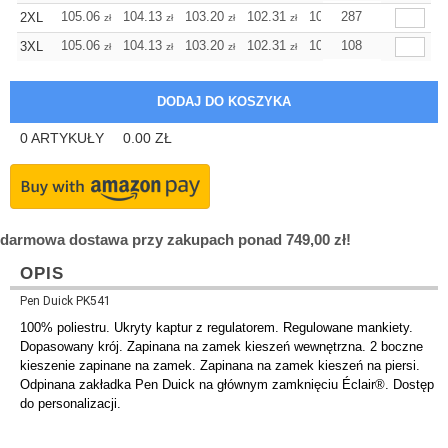
105.06
104.13
103.20
102.31
101.38
287
101.38
2XL
zł
zł
zł
zł
zł
zł
105.06
104.13
103.20
102.31
101.38
108
101.38
3XL
zł
zł
zł
zł
zł
zł
0
ARTYKUŁY
0.00
ZŁ
darmowa dostawa przy zakupach ponad 749,00 zł!
OPIS
Pen Duick PK541
100% poliestru. Ukryty kaptur z regulatorem. Regulowane mankiety.
Dopasowany krój. Zapinana na zamek kieszeń wewnętrzna. 2 boczne
kieszenie zapinane na zamek. Zapinana na zamek kieszeń na piersi.
Odpinana zakładka Pen Duick na głównym zamknięciu Éclair®. Dostęp
do personalizacji.