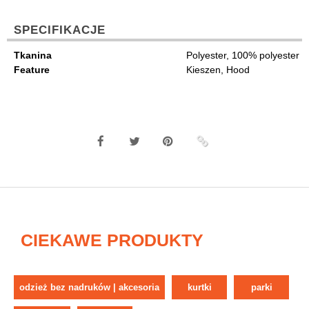
SPECIFIKACJE
Tkanina
Polyester, 100% polyester
Feature
Kieszen, Hood
CIEKAWE PRODUKTY
odzież bez nadruków | akcesoria
kurtki
parki