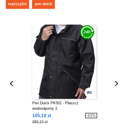
mężczyźni
pen duick
W1
Pen Duick PK501 - Płaszcz
wodoodporny 2.
105,18 zł
-63%
282,13 zł