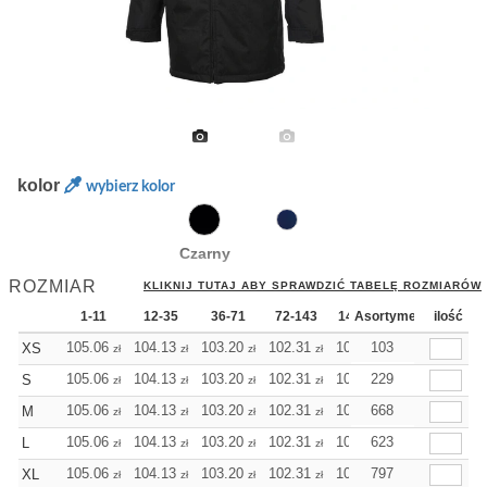
kolor
wybierz kolor
Czarny
ROZMIAR
KLIKNIJ TUTAJ ABY SPRAWDZIĆ TABELĘ ROZMIARÓW
1-11
12-35
36-71
72-143
144-287
Asortyment
288 Dodaj
ilość
W
105.06
104.13
103.20
102.31
101.38
103
101.38
XS
zł
zł
zł
zł
zł
zł
105.06
104.13
103.20
102.31
101.38
229
101.38
S
zł
zł
zł
zł
zł
zł
105.06
104.13
103.20
102.31
101.38
668
101.38
M
zł
zł
zł
zł
zł
zł
105.06
104.13
103.20
102.31
101.38
623
101.38
L
zł
zł
zł
zł
zł
zł
105.06
104.13
103.20
102.31
101.38
797
101.38
XL
zł
zł
zł
zł
zł
zł