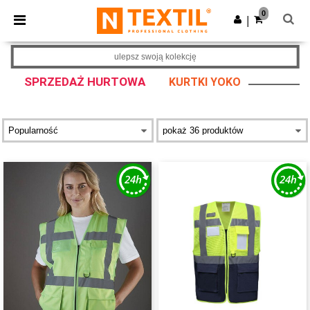
×
Aplikacja Ntextil
0
Pobierz app
|
Lepsze ceny w aplikacji!
ulepsz swoją kolekcję
SPRZEDAŻ HURTOWA
KURTKI YOKO