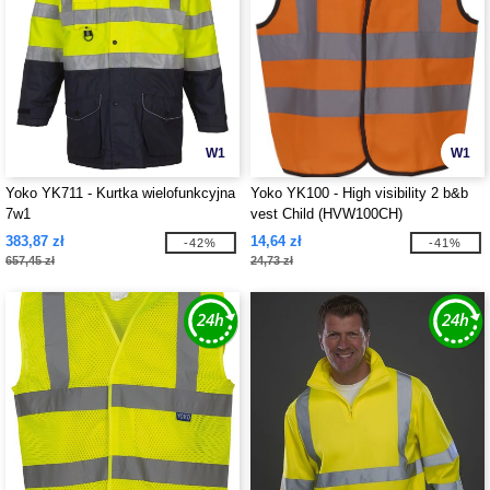
W1
W1
Yoko YK711 - Kurtka wielofunkcyjna
Yoko YK100 - High visibility 2 b&b
7w1
vest Child (HVW100CH)
383,87 zł
14,64 zł
-42%
-41%
657,45 zł
24,73 zł