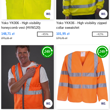
W1
W1
Yoko YK006 - High visibility
Yoko YKK06 - High visibility zipped
honeycomb vest (HVW120)
collar sweatshirt
148,71 zł
101,95 zł
-45%
-42%
271,11 zł
174,41 zł
W1
W1