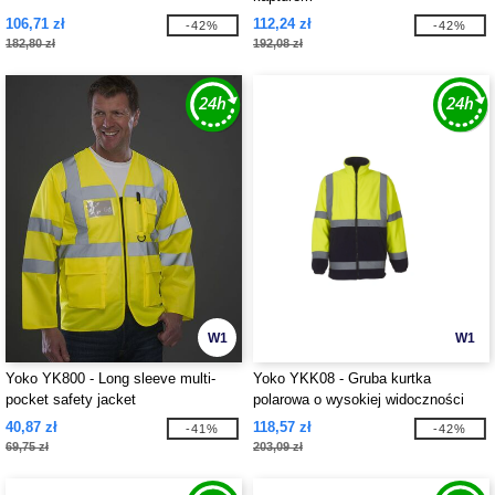
106,71 zł
112,24 zł
-42%
-42%
182,80 zł
192,08 zł
W1
W1
Yoko YK800 - Long sleeve multi-
Yoko YKK08 - Gruba kurtka
pocket safety jacket
polarowa o wysokiej widoczności
40,87 zł
118,57 zł
-41%
-42%
69,75 zł
203,09 zł