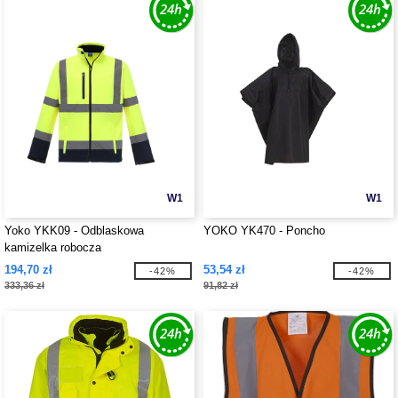
W1
W1
Yoko YKK09 - Odblaskowa
YOKO YK470 - Poncho
kamizelka robocza
194,70 zł
53,54 zł
-42%
-42%
333,36 zł
91,82 zł