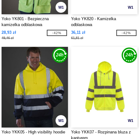
W1
W1
Yoko YK801 - Bezpieczna
Yoko YK820 - Kamizelka
kamizelka odblaskowa
odblaskowa
28,93 zł
36,11 zł
-42%
-42%
49,46 zł
61,81 zł
W1
W1
Yoko YKK05 - High visibility hoodie
Yoko YKK07 - Rozpinana bluza z
kapturem