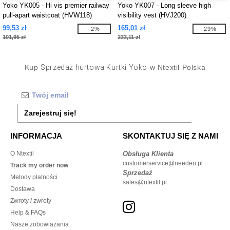
Yoko YK005 - Hi vis premier railway
Yoko YK007 - Long sleeve high
pull-apart waistcoat (HVW118)
visibility vest (HVJ200)
99,53 zł
165,01 zł
-2%
-29%
101,95 zł
233,11 zł
Kup
Sprzedaż hurtowa Kurtki Yoko
w Ntextil Polska
Zarejestruj się!
INFORMACJA
SKONTAKTUJ SIĘ Z NAMI
O Ntextil
Obsługa Klienta
customerservice@needen.pl
Track my order now
Sprzedaż
Metody płatności
sales@ntextil.pl
Dostawa
Zwroty / zwroty
Help & FAQs
Nasze zobowiazania