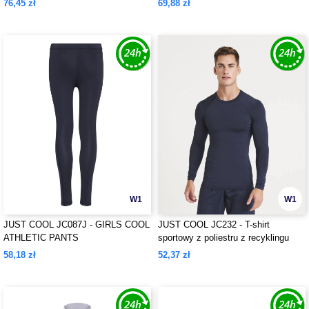
76,45 zł
69,88 zł
W1
W1
JUST COOL JC087J - GIRLS COOL
JUST COOL JC232 - T-shirt
ATHLETIC PANTS
sportowy z poliestru z recyklingu
58,18 zł
52,37 zł