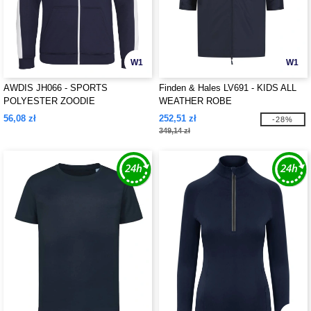
W1
W1
AWDIS JH066 - SPORTS
Finden & Hales LV691 - KIDS ALL
POLYESTER ZOODIE
WEATHER ROBE
56,08 zł
252,51 zł
-28%
349,14 zł