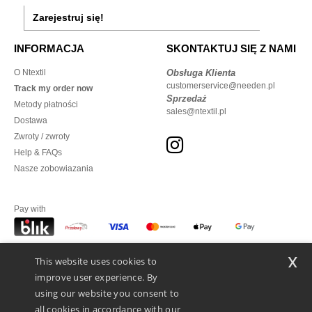
Zarejestruj się!
INFORMACJA
SKONTAKTUJ SIĘ Z NAMI
O Ntextil
Obsługa Klienta
customerservice@needen.pl
Track my order now
Sprzedaż
Metody płatności
sales@ntextil.pl
Dostawa
Zwroty / zwroty
Help & FAQs
Nasze zobowiazania
Pay with
x
This website uses cookies to
We ship with
improve user experience. By
using our website you consent to
all cookies in accordance with our