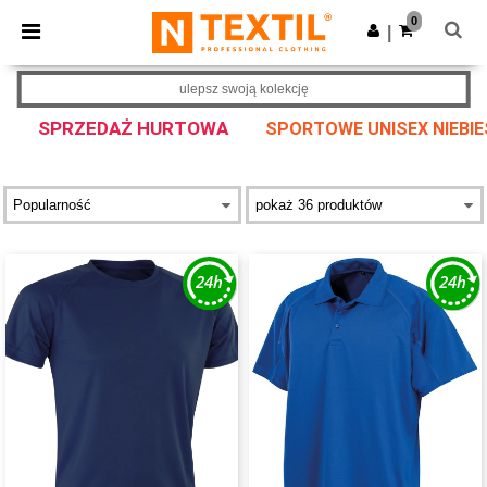
×
Aplikacja Ntextil
0
Pobierz app
|
Lepsze ceny w aplikacji!
ulepsz swoją kolekcję
SPRZEDAŻ HURTOWA
SPORTOWE UNISEX NIEBIE