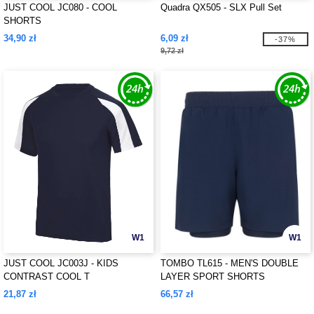
JUST COOL JC080 - COOL
Quadra QX505 - SLX Pull Set
SHORTS
34,90 zł
6,09 zł
-37%
9,72 zł
W1
W1
JUST COOL JC003J - KIDS
TOMBO TL615 - MEN'S DOUBLE
CONTRAST COOL T
LAYER SPORT SHORTS
21,87 zł
66,57 zł