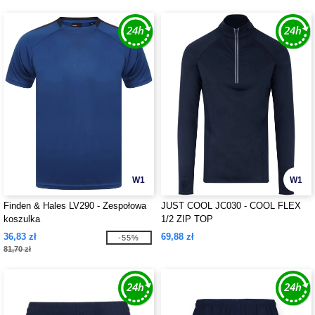
W1
W1
Finden & Hales LV290 - Zespołowa
JUST COOL JC030 - COOL FLEX
koszulka
1/2 ZIP TOP
36,83 zł
69,88 zł
-55%
81,70 zł