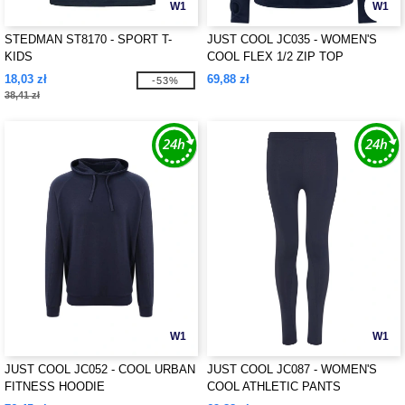
W1
W1
STEDMAN ST8170 - SPORT T-
JUST COOL JC035 - WOMEN'S
KIDS
COOL FLEX 1/2 ZIP TOP
18,03 zł
69,88 zł
-53%
38,41 zł
W1
W1
JUST COOL JC052 - COOL URBAN
JUST COOL JC087 - WOMEN'S
FITNESS HOODIE
COOL ATHLETIC PANTS