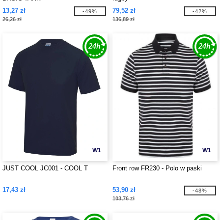
13,27 zł
79,52 zł
-49%
-42%
26,26 zł
136,89 zł
W1
W1
JUST COOL JC001 - COOL T
Front row FR230 - Polo w paski
17,43 zł
53,90 zł
-48%
103,76 zł