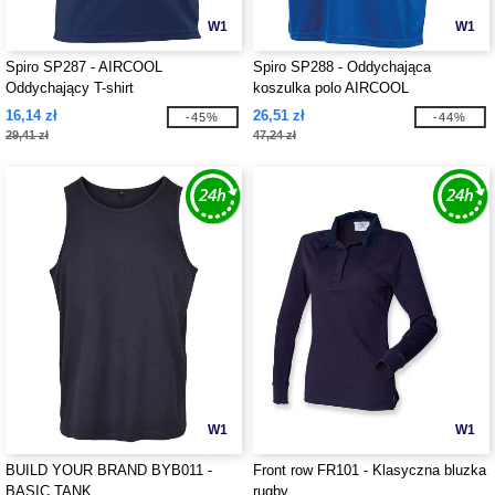
W1
W1
Spiro SP287 - AIRCOOL
Spiro SP288 - Oddychająca
Oddychający T-shirt
koszulka polo AIRCOOL
16,14 zł
26,51 zł
-45%
-44%
29,41 zł
47,24 zł
W1
W1
BUILD YOUR BRAND BYB011 -
Front row FR101 - Klasyczna bluzka
BASIC TANK
rugby