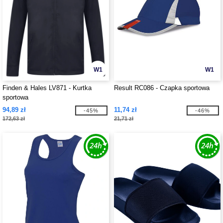
W1
W1
Finden & Hales LV871 - Kurtka
Result RC086 - Czapka sportowa
sportowa
94,89 zł
11,74 zł
-45%
-46%
172,63 zł
21,71 zł