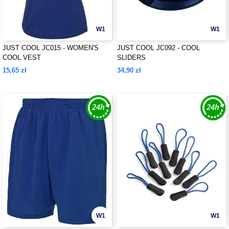
W1
W1
JUST COOL JC015 - WOMEN'S
JUST COOL JC092 - COOL
COOL VEST
SLIDERS
15,65 zł
34,90 zł
W1
W1