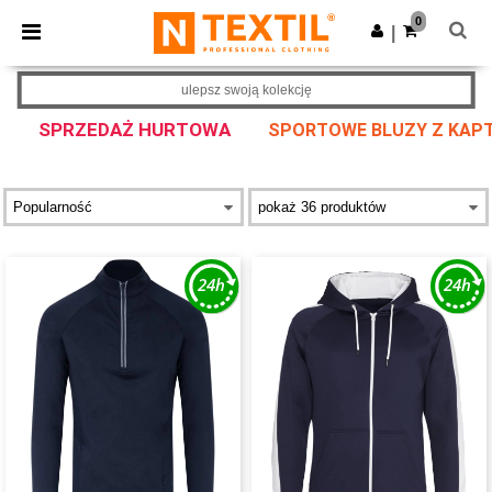
×
Aplikacja Ntextil
0
Pobierz app
|
Lepsze ceny w aplikacji!
ulepsz swoją kolekcję
SPRZEDAŻ HURTOWA
SPORTOWE BLUZY Z KAPTU