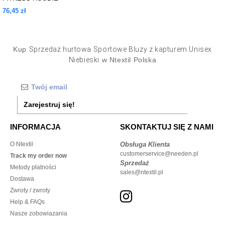
76,45 zł
Kup
Sprzedaż hurtowa Sportowe Bluzy z kapturem Unisex
Niebieski
w Ntextil Polska
Zarejestruj się!
INFORMACJA
SKONTAKTUJ SIĘ Z NAMI
O Ntextil
Obsługa Klienta
customerservice@needen.pl
Track my order now
Sprzedaż
Metody płatności
sales@ntextil.pl
Dostawa
Zwroty / zwroty
Help & FAQs
Nasze zobowiazania