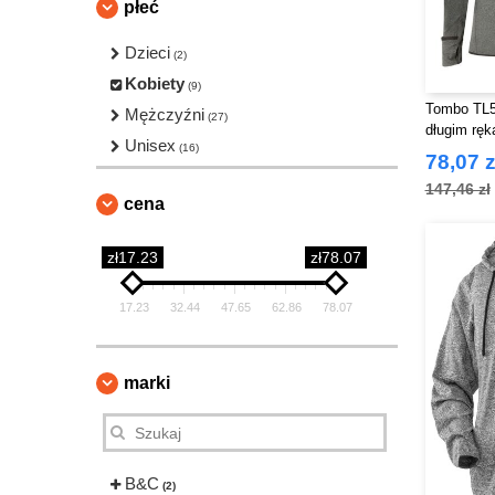
płeć
Dzieci
(2)
Kobiety
(9)
Tombo TL5
Mężczyźni
(27)
długim rę
Unisex
(16)
78,07 z
147,46 zł
cena
zł17.23
zł78.07
17.23
32.44
47.65
62.86
78.07
marki
B&C
(2)