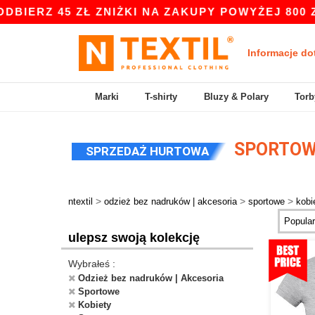
Z 45 ZŁ ZNIŻKI NA ZAKUPY POWYŻEJ 800 ZŁ Z 
Informacje do
Marki
T-shirty
Bluzy & Polary
Torb
SPORTOWE
SPRZEDAŻ HURTOWA
>
>
>
ntextil
odzież bez nadruków | akcesoria
sportowe
kobi
ulepsz swoją kolekcję
Wybrałeś :
Odzież bez nadruków | Akcesoria
Sportowe
Kobiety