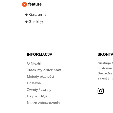
feature
Kieszen
(1)
Guziki
(2)
INFORMACJA
SKONTA
O Ntextil
Obsługa K
customer
Track my order now
Sprzedaż
Metody płatności
sales@nte
Dostawa
Zwroty / zwroty
Help & FAQs
Nasze zobowiazania