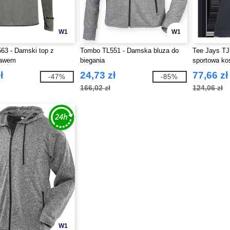
W1
W1
63 - Damski top z
Tombo TL551 - Damska bluza do
Tee Jays TJ
kawem
biegania
sportowa ko
ł
24,73 zł
77,66 zł
-47%
-85%
166,02 zł
124,06 zł
W1