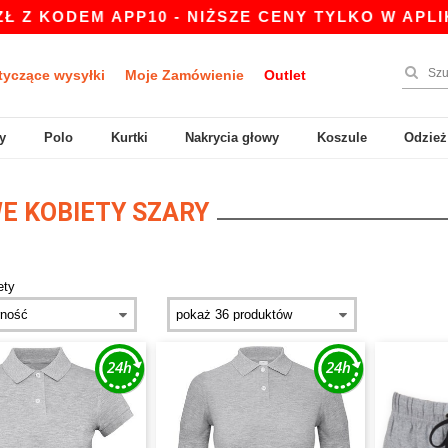
KODEM APP10 - NIŻSZE CENY TYLKO W APLIKACJ
tyczące wysyłki
Moje Zamówienie
Outlet
y
Polo
Kurtki
Nakrycia głowy
Koszule
Odzież
 KOBIETY SZARY
ety