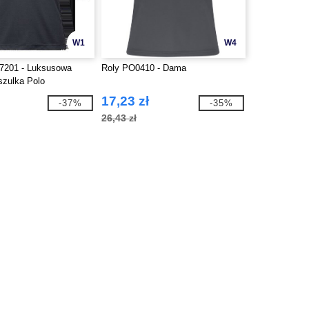
W1
W4
7201 - Luksusowa
Roly PO0410 - Dama
szulka Polo
17,23 zł
-37%
-35%
26,43 zł