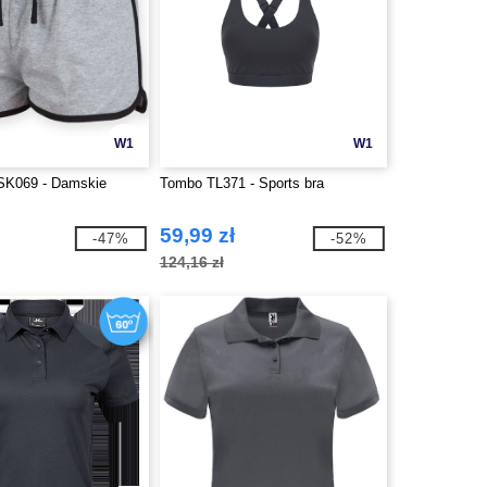
W1
W1
K069 - Damskie
Tombo TL371 - Sports bra
59,99 zł
-47%
-52%
124,16 zł