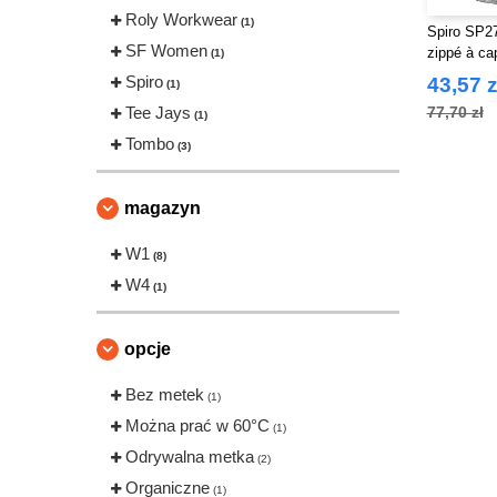
Roly Workwear
(1)
Spiro SP27
SF Women
zippé à c
(1)
Spiro
43,57 z
(1)
Tee Jays
77,70 zł
(1)
Tombo
(3)
magazyn
W1
(8)
W4
(1)
opcje
Bez metek
(1)
Można prać w 60°C
(1)
Odrywalna metka
(2)
Organiczne
(1)