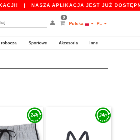
I!
|
NASZA APLIKACJA JEST JUŻ DOSTĘPNA ODB
0
Polska
PL
 robocza
Sportowe
Akcesoria
Inne