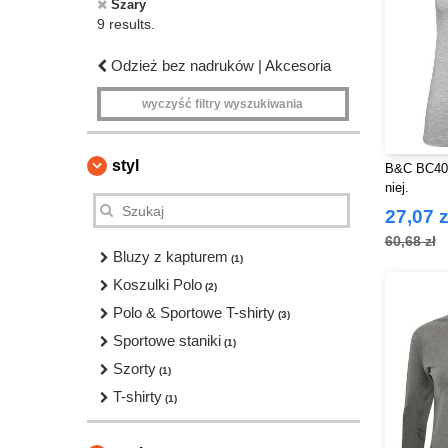
Szary
9 results.
Odzież bez nadruków | Akcesoria
wyczyść filtry wyszukiwania
styl
B&C BC401 
niej.
27,07 z
60,68 zł
Bluzy z kapturem
(1)
Koszulki Polo
(2)
Polo & Sportowe T-shirty
(3)
Sportowe staniki
(1)
Szorty
(1)
T-shirty
(1)