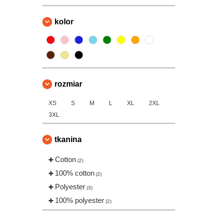
kolor
rozmiar
XS
S
M
L
XL
2XL
3XL
tkanina
Cotton
(2)
100% cotton
(2)
Polyester
(3)
100% polyester
(2)