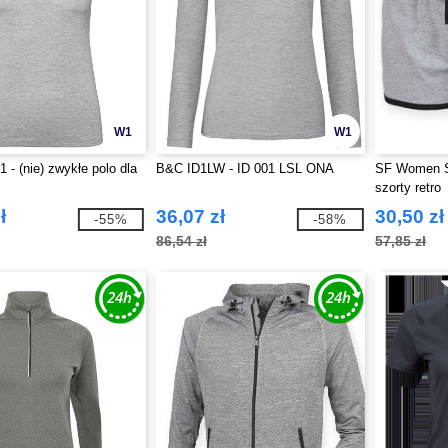
W1
W1
- (nie) zwykłe polo dla
B&C ID1LW - ID 001 LSL ONA
SF Women S
szorty retro
ł
36,07 zł
30,50 zł
-55%
-58%
86,54 zł
57,85 zł