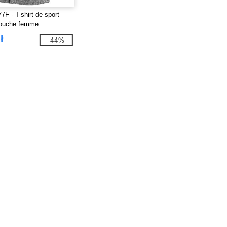
7F - T-shirt de sport
apuche femme
ł
-44%