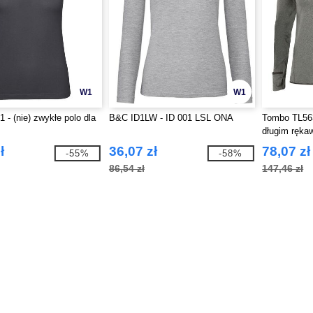
W1
W1
- (nie) zwykłe polo dla
B&C ID1LW - ID 001 LSL ONA
Tombo TL563
długim ręk
ł
36,07 zł
78,07 zł
-55%
-58%
86,54 zł
147,46 zł