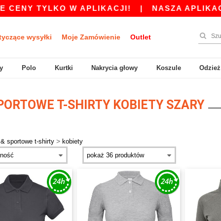
ENY TYLKO W APLIKACJI!
|
NASZA APLIKACJA 
tyczące wysyłki
Moje Zamówienie
Outlet
y
Polo
Kurtki
Nakrycia głowy
Koszule
Odzież
PORTOWE T-SHIRTY KOBIETY SZARY
>
 & sportowe t-shirty
kobiety