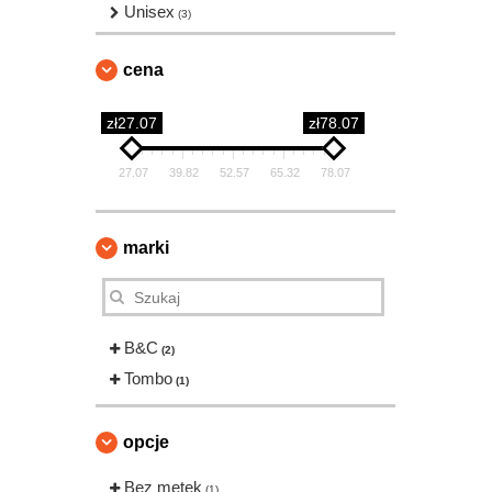
Unisex
(3)
cena
zł27.07
zł78.07
27.07
39.82
52.57
65.32
78.07
marki
B&C
(2)
Tombo
(1)
opcje
Bez metek
(1)