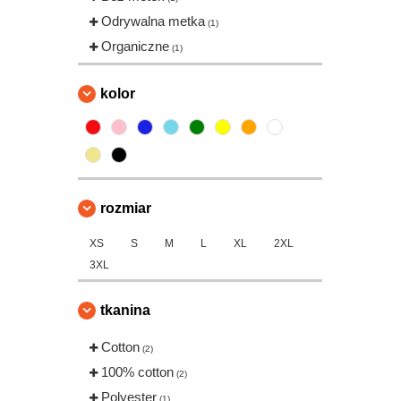
Odrywalna metka
(1)
Organiczne
(1)
kolor
rozmiar
XS
S
M
L
XL
2XL
3XL
tkanina
Cotton
(2)
100% cotton
(2)
Polyester
(1)