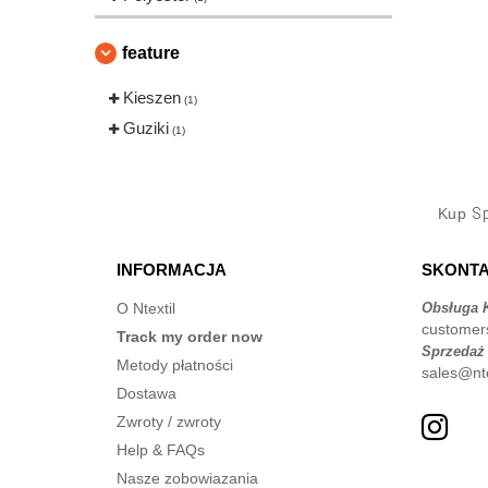
feature
Kieszen
(1)
Guziki
(1)
Kup
Sp
INFORMACJA
SKONTA
O Ntextil
Obsługa K
customer
Track my order now
Sprzedaż
Metody płatności
sales@nte
Dostawa
Zwroty / zwroty
Help & FAQs
Nasze zobowiazania