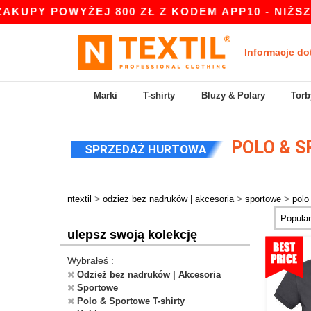
UPY POWYŻEJ 800 ZŁ Z KODEM APP10 - NIŻSZE C
Informacje do
Marki
T-shirty
Bluzy & Polary
Torb
POLO & S
SPRZEDAŻ HURTOWA
>
>
>
ntextil
odzież bez nadruków | akcesoria
sportowe
polo
ulepsz swoją kolekcję
Wybrałeś :
Odzież bez nadruków | Akcesoria
Sportowe
Polo & Sportowe T-shirty