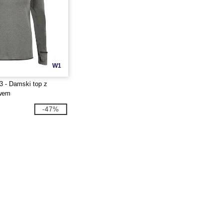
W1
 - Damski top z
awem
-47%