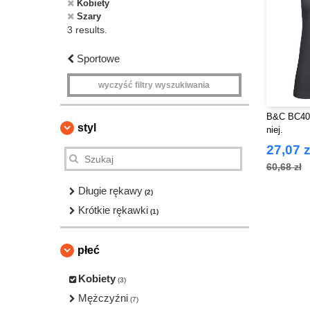
Kobiety
Szary
3 results.
Sportowe
wyczyść filtry wyszukiwania
B&C BC401 
styl
niej.
27,07 z
60,68 zł
Długie rękawy
(2)
Krótkie rękawki
(1)
płeć
Kobiety
(3)
Mężczyźni
(7)