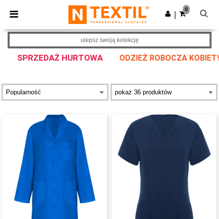
×
Aplikacja Ntextil
0
Pobierz app
|
Lepsze ceny w aplikacji!
ulepsz swoją kolekcję
SPRZEDAŻ HURTOWA
ODZIEŻ ROBOCZA KOBIETY 