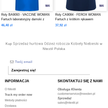
W4
W4
Roly BA9093 - VACCINE WOMAN
Roly CA9084 - FEROX WOMAN
Fartuch laboratoryjny damski z
Fartuch z krótkim rękawem
kołnierzem
46,40 zł
37,92 zł
Kup
Sprzedaż hurtowa Odzież robocza Kobiety Niebieski
w
Ntextil Polska
Zarejestruj się!
INFORMACJA
SKONTAKTUJ SIĘ Z NAMI
O Ntextil
Obsługa Klienta
customerservice@needen.pl
Track my order now
Sprzedaż
Metody płatności
sales@ntextil.pl
Dostawa