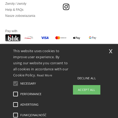
Zwroty / zwroty
Help & FAQs
Nasze zobowiazania
Pay with
x
This website uses cookies to
We ship with
improve user experience. By
using our website you consent to
all cookies in accordance with our
Cookie Policy.
Read More
DECLINE ALL
NECESSARY
ACCEPT ALL
PERFORMANCE
ADVERTISING
Legal Mentions
-
polityka prywatności
-
Warunkami i Zasadami
-
General Contract
Conditions
-
Polityka plików cookie
-
Mapa strony
Copyright 2026 ntextil.pl -
Wszelkie prawa zastrzeżone
FUNKCJONALNOŚĆ