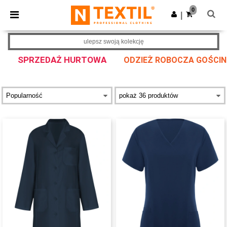
×
Aplikacja Ntextil
0
Pobierz app
|
Lepsze ceny w aplikacji!
ulepsz swoją kolekcję
SPRZEDAŻ HURTOWA
ODZIEŻ ROBOCZA GOŚCINN