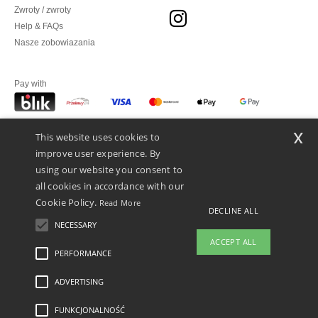
Zwroty / zwroty
Help & FAQs
Nasze zobowiazania
Pay with
x
This website uses cookies to
We ship with
improve user experience. By
using our website you consent to
all cookies in accordance with our
Cookie Policy.
Read More
DECLINE ALL
NECESSARY
ACCEPT ALL
PERFORMANCE
ADVERTISING
Legal Mentions
-
polityka prywatności
-
Warunkami i Zasadami
-
General Contract
Conditions
-
Polityka plików cookie
-
Mapa strony
Copyright 2026 ntextil.pl -
Wszelkie prawa zastrzeżone
FUNKCJONALNOŚĆ