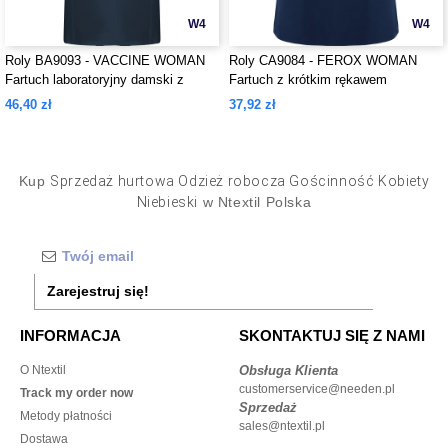
W4
W4
Roly BA9093 - VACCINE WOMAN
Roly CA9084 - FEROX WOMAN
Fartuch laboratoryjny damski z
Fartuch z krótkim rękawem
kołnierzem
46,40 zł
37,92 zł
Kup
Sprzedaż hurtowa Odzież robocza Gościnność Kobiety
Niebieski
w Ntextil Polska
Zarejestruj się!
INFORMACJA
SKONTAKTUJ SIĘ Z NAMI
O Ntextil
Obsługa Klienta
customerservice@needen.pl
Track my order now
Sprzedaż
Metody płatności
sales@ntextil.pl
Dostawa