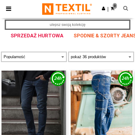
×
Aplikacja Ntextil
0
Pobierz app
|
Lepsze ceny w aplikacji!
ulepsz swoją kolekcję
SPRZEDAŻ HURTOWA
SPODNIE & SZORTY JEAN