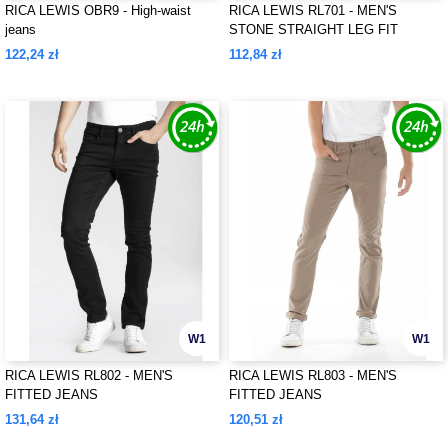
RICA LEWIS OBR9 - High-waist
RICA LEWIS RL701 - MEN'S
jeans
STONE STRAIGHT LEG FIT
JEANS
122,24 zł
112,84 zł
W1
W1
RICA LEWIS RL802 - MEN'S
RICA LEWIS RL803 - MEN'S
FITTED JEANS
FITTED JEANS
131,64 zł
120,51 zł