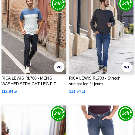
W1
W1
RICA LEWIS RL700 - MEN'S
RICA LEWIS RL703 - Stretch
WASHED STRAIGHT LEG FIT
straight leg fit jeans
JEANS
112,84 zł
131,64 zł