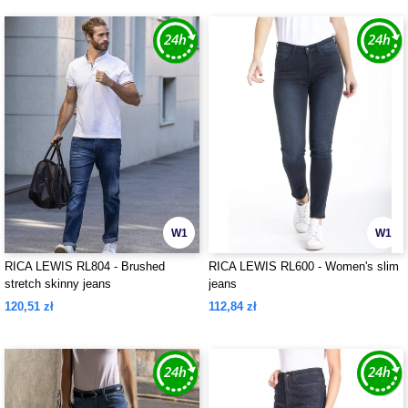
W1
W1
RICA LEWIS RL804 - Brushed
RICA LEWIS RL600 - Women's slim
stretch skinny jeans
jeans
120,51 zł
112,84 zł