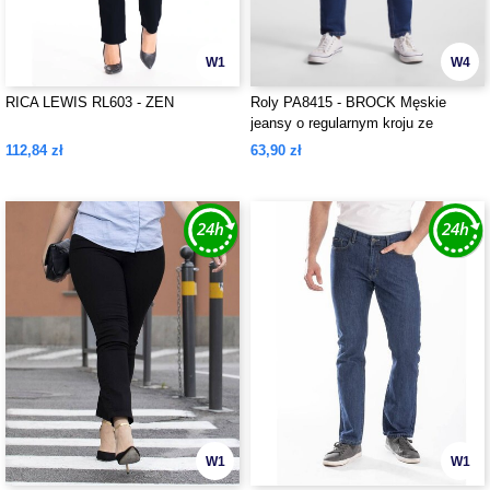
W1
W4
RICA LEWIS RL603 - ZEN
Roly PA8415 - BROCK Męskie
jeansy o regularnym kroju ze
średnim stanem
112,84 zł
63,90 zł
W1
W1