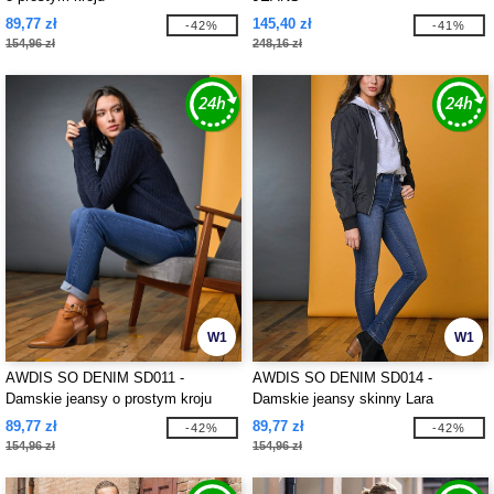
89,77 zł
145,40 zł
-42%
-41%
154,96 zł
248,16 zł
W1
W1
AWDIS SO DENIM SD011 -
AWDIS SO DENIM SD014 -
Damskie jeansy o prostym kroju
Damskie jeansy skinny Lara
Katy
89,77 zł
89,77 zł
-42%
-42%
154,96 zł
154,96 zł