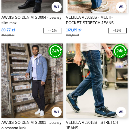
W1
W1
AWDIS SO DENIM SD004 - Jeansy
VELILLA VL3028S - MULTI-
slim max
POCKET STRETCH JEANS
89,77 zł
169,89 zł
-42%
-41%
154,96 zł
289,63 zł
W1
W1
AWDIS SO DENIM SD001 - Jeansy
VELILLA VL3018S - STRETCH
o prostym kroju
JEANS