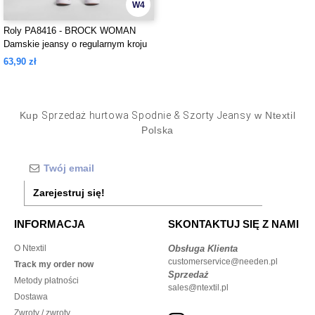
W4
Roly PA8416 - BROCK WOMAN
Damskie jeansy o regularnym kroju
63,90 zł
Kup
Sprzedaż hurtowa Spodnie & Szorty Jeansy
w Ntextil
Polska
Zarejestruj się!
INFORMACJA
SKONTAKTUJ SIĘ Z NAMI
O Ntextil
Obsługa Klienta
customerservice@needen.pl
Track my order now
Sprzedaż
Metody płatności
sales@ntextil.pl
Dostawa
Zwroty / zwroty