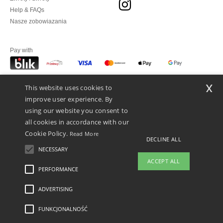
Help & FAQs
Nasze zobowiazania
Pay with
x
This website uses cookies to
We ship with
improve user experience. By
using our website you consent to
all cookies in accordance with our
Cookie Policy.
Read More
DECLINE ALL
NECESSARY
ACCEPT ALL
👋
Cześć
PERFORMANCE
Jeśli masz jakiekolwiek pytania lub
wątpliwości, możesz skontaktować
ADVERTISING
Legal Mentions
-
polityka prywatności
-
Warunkami i Zasadami
-
General Contract
się z nami w dowolnym momencie.
Conditions
-
Polityka plików cookie
-
Mapa strony
Copyright 2026 ntextil.pl -
Nasz chatbot jest tutaj, aby Ci
Wszelkie prawa zastrzeżone
FUNKCJONALNOŚĆ
pomóc.