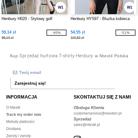
W1
W1
Henbury H020 - Stylowy golf
Henbury HY597 - Bluzka kobieca
59,14 zł
54,55 zł
-40%
-51%
99,13 zł
110,82 zł
Kup
Sprzedaż hurtowa T-shirty Henbury
w Ntextil Polska
Zarejestruj się!
INFORMACJA
SKONTAKTUJ SIĘ Z NAMI
O Ntextil
Obsługa Klienta
customerservice@needen.pl
Track my order now
Sprzedaż
Metody płatności
sales@ntextil.pl
Dostawa
Zwroty / zwroty