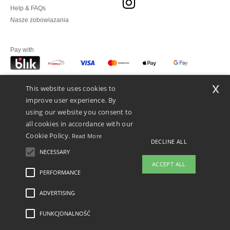
Help & FAQs
Nasze zobowiazania
Pay with
x
This website uses cookies to
We ship with
improve user experience. By
using our website you consent to
all cookies in accordance with our
Cookie Policy.
Read More
DECLINE ALL
NECESSARY
ACCEPT ALL
👋
Cześć
PERFORMANCE
Jeśli masz jakiekolwiek pytania lub
wątpliwości, możesz skontaktować
ADVERTISING
Legal Mentions
-
polityka prywatności
-
Warunkami i Zasadami
-
General Contract
się z nami w dowolnym momencie.
Conditions
-
Polityka plików cookie
-
Mapa strony
Copyright 2026 ntextil.pl -
Nasz chatbot jest tutaj, aby Ci
Wszelkie prawa zastrzeżone
FUNKCJONALNOŚĆ
pomóc.