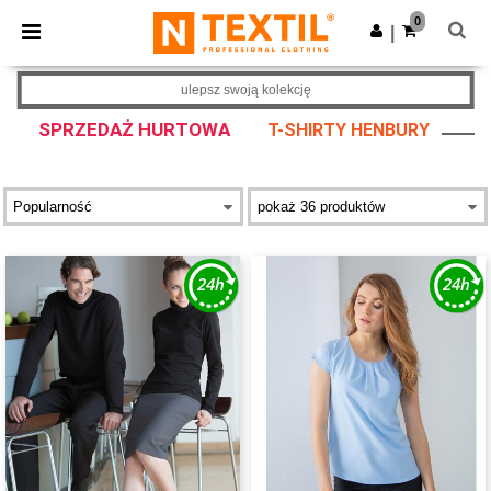
×
Aplikacja Ntextil
0
Pobierz app
|
Lepsze ceny w aplikacji!
ulepsz swoją kolekcję
SPRZEDAŻ HURTOWA
T-SHIRTY HENBURY