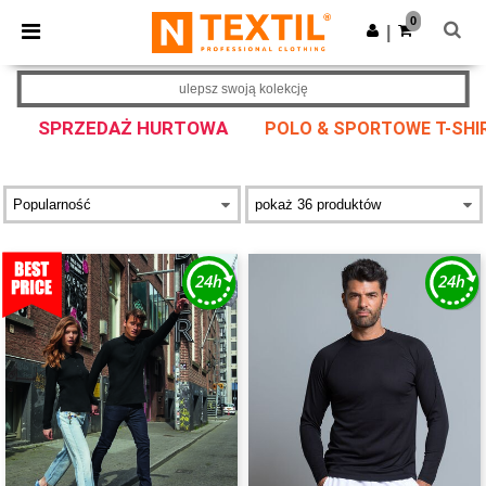
×
Aplikacja Ntextil
0
Pobierz app
|
Lepsze ceny w aplikacji!
ulepsz swoją kolekcję
SPRZEDAŻ HURTOWA
POLO & SPORTOWE T-SHI