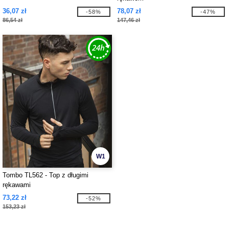
36,07 zł
78,07 zł
-58%
-47%
86,54 zł
147,46 zł
W1
Tombo TL562 - Top z długimi
rękawami
73,22 zł
-52%
153,23 zł