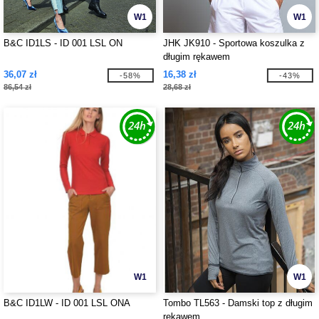
W1
W1
B&C ID1LS - ID 001 LSL ON
JHK JK910 - Sportowa koszulka z
długim rękawem
36,07 zł
16,38 zł
-58%
-43%
86,54 zł
28,68 zł
W1
W1
B&C ID1LW - ID 001 LSL ONA
Tombo TL563 - Damski top z długim
rękawem