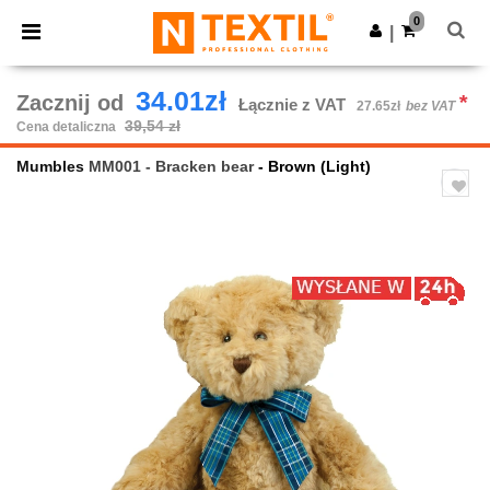
×
Aplikacja Ntextil
0
Pobierz app
|
Lepsze ceny w aplikacji!
34.01zł
Zacznij od
*
Łącznie z VAT
27.65zł
bez VAT
39,54 zł
Cena detaliczna
Mumbles
MM001 - Bracken bear
- Brown (Light)
Previous
Next