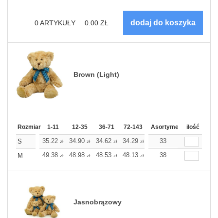
0
ARTYKUŁY
0.00
ZŁ
Brown (Light)
Rozmiar
1-11
12-35
36-71
72-143
144-287
Asortyment
288 Dodaj
ilość
Wię
35.22
34.90
34.62
34.29
34.01
33
34.01
S
zł
zł
zł
zł
zł
zł
49.38
48.98
48.53
48.13
47.69
38
47.69
M
zł
zł
zł
zł
zł
zł
Jasnobrązowy