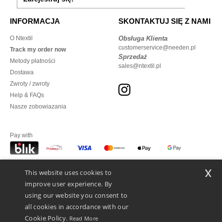
INFORMACJA
SKONTAKTUJ SIĘ Z NAMI
O Ntextil
Obsługa Klienta
customerservice@needen.pl
Track my order now
Sprzedaż
Metody płatności
sales@ntextil.pl
Dostawa
Zwroty / zwroty
Help & FAQs
Nasze zobowiazania
Pay with
x
This website uses cookies to
We ship with
improve user experience. By
using our website you consent to
all cookies in accordance with our
Cookie Policy.
Read More