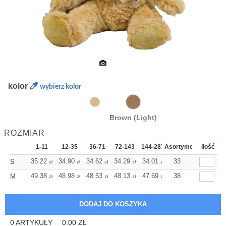
kolor
wybierz kolor
Brown (Light)
ROZMIAR
1-11
12-35
36-71
72-143
144-287
Asortyment
288 Dodaj
ilość
Więcej
+
35.22
34.90
34.62
34.29
34.01
34.01
33
S
zł
zł
zł
zł
zł
zł
+
49.38
48.98
48.53
48.13
47.69
47.69
38
M
zł
zł
zł
zł
zł
zł
0
ARTYKUŁY
0.00
ZŁ