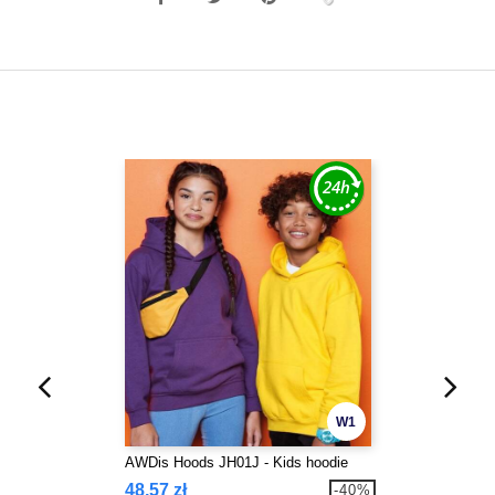
W1
AWDis Hoods JH01J - Kids hoodie
48,57 zł
-40%