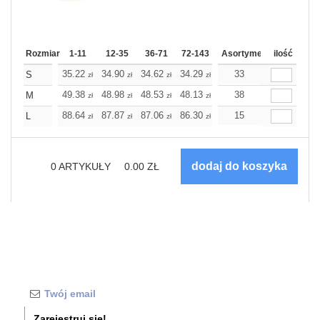
Rozmiar
1-11
12-35
36-71
72-143
144-287
Asortyment
288 Dodaj
ilość
Wię
35.22
34.90
34.62
34.29
34.01
33
34.01
S
zł
zł
zł
zł
zł
zł
49.38
48.98
48.53
48.13
47.69
38
47.69
M
zł
zł
zł
zł
zł
zł
88.64
87.87
87.06
86.30
85.53
15
85.53
L
zł
zł
zł
zł
zł
zł
0
ARTYKUŁY
0.00
ZŁ
Zarejestruj się!