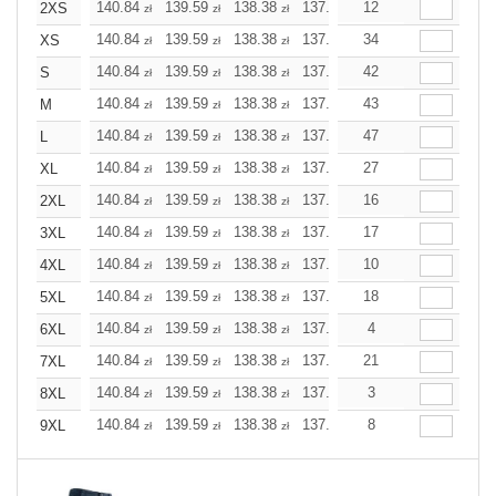
140.84
139.59
138.38
137.17
12
135.92
135.92
2XS
zł
zł
zł
zł
zł
z
140.84
139.59
138.38
137.17
34
135.92
135.92
XS
zł
zł
zł
zł
zł
z
140.84
139.59
138.38
137.17
42
135.92
135.92
S
zł
zł
zł
zł
zł
z
140.84
139.59
138.38
137.17
43
135.92
135.92
M
zł
zł
zł
zł
zł
z
140.84
139.59
138.38
137.17
47
135.92
135.92
L
zł
zł
zł
zł
zł
z
140.84
139.59
138.38
137.17
27
135.92
135.92
XL
zł
zł
zł
zł
zł
z
140.84
139.59
138.38
137.17
16
135.92
135.92
2XL
zł
zł
zł
zł
zł
z
140.84
139.59
138.38
137.17
17
135.92
135.92
3XL
zł
zł
zł
zł
zł
z
140.84
139.59
138.38
137.17
10
135.92
135.92
4XL
zł
zł
zł
zł
zł
z
140.84
139.59
138.38
137.17
18
135.92
135.92
5XL
zł
zł
zł
zł
zł
z
140.84
139.59
138.38
137.17
4
135.92
135.92
6XL
zł
zł
zł
zł
zł
z
140.84
139.59
138.38
137.17
21
135.92
135.92
7XL
zł
zł
zł
zł
zł
z
140.84
139.59
138.38
137.17
3
135.92
135.92
8XL
zł
zł
zł
zł
zł
z
140.84
139.59
138.38
137.17
8
135.92
135.92
9XL
zł
zł
zł
zł
zł
z