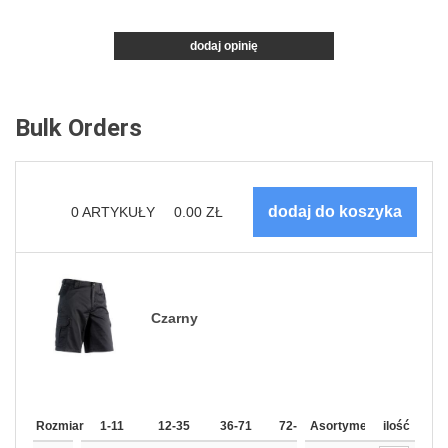
dodaj opinię
Bulk Orders
0
ARTYKUŁY
0.00
ZŁ
Czarny
Rozmiar
1-11
12-35
36-71
72-143
Asortyment
144-287
ilość
288 Doda