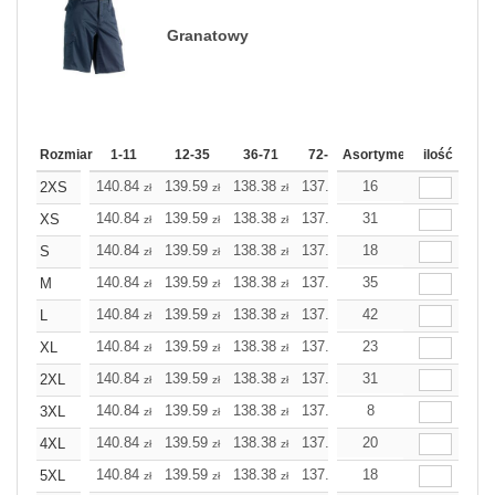
Granatowy
Rozmiar
1-11
12-35
36-71
72-143
Asortyment
144-287
ilość
288 Doda
140.84
139.59
138.38
137.17
16
135.92
135.92
2XS
zł
zł
zł
zł
zł
z
140.84
139.59
138.38
137.17
31
135.92
135.92
XS
zł
zł
zł
zł
zł
z
140.84
139.59
138.38
137.17
18
135.92
135.92
S
zł
zł
zł
zł
zł
z
140.84
139.59
138.38
137.17
35
135.92
135.92
M
zł
zł
zł
zł
zł
z
140.84
139.59
138.38
137.17
42
135.92
135.92
L
zł
zł
zł
zł
zł
z
140.84
139.59
138.38
137.17
23
135.92
135.92
XL
zł
zł
zł
zł
zł
z
140.84
139.59
138.38
137.17
31
135.92
135.92
2XL
zł
zł
zł
zł
zł
z
140.84
139.59
138.38
137.17
8
135.92
135.92
3XL
zł
zł
zł
zł
zł
z
140.84
139.59
138.38
137.17
20
135.92
135.92
4XL
zł
zł
zł
zł
zł
z
140.84
139.59
138.38
137.17
18
135.92
135.92
5XL
zł
zł
zł
zł
zł
z