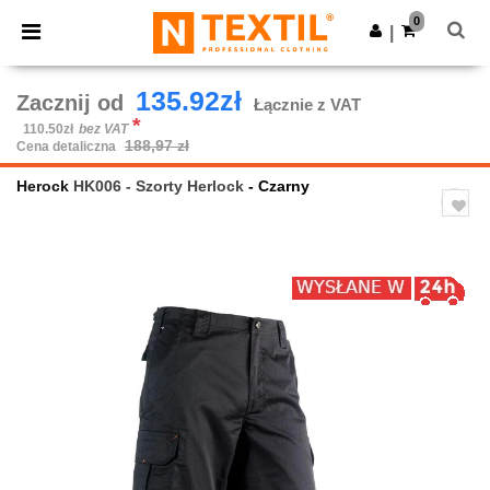
×
Aplikacja Ntextil
0
Pobierz app
|
Lepsze ceny w aplikacji!
135.92zł
Zacznij od
Łącznie z VAT
*
110.50zł
bez VAT
188,97 zł
Cena detaliczna
Herock
HK006 - Szorty Herlock
- Czarny
Previous
Next