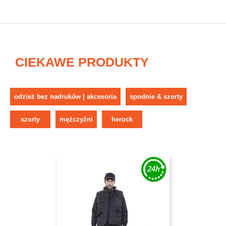
CIEKAWE PRODUKTY
odzież bez nadruków | akcesoria
spodnie & szorty
szorty
mężczyźni
herock