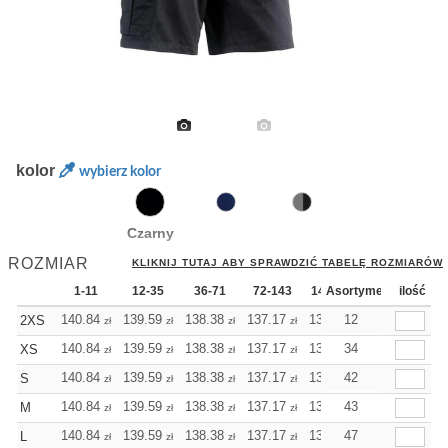
kolor
wybierz kolor
Czarny
ROZMIAR
KLIKNIJ TUTAJ ABY SPRAWDZIĆ TABELĘ ROZMIARÓW
1-11
12-35
36-71
72-143
144-287
Asortyment
288 Dodaj
ilość
W
140.84
139.59
138.38
137.17
135.92
12
135.92
2XS
zł
zł
zł
zł
zł
zł
140.84
139.59
138.38
137.17
135.92
34
135.92
XS
zł
zł
zł
zł
zł
zł
140.84
139.59
138.38
137.17
135.92
42
135.92
S
zł
zł
zł
zł
zł
zł
140.84
139.59
138.38
137.17
135.92
43
135.92
M
zł
zł
zł
zł
zł
zł
140.84
139.59
138.38
137.17
135.92
47
135.92
L
zł
zł
zł
zł
zł
zł