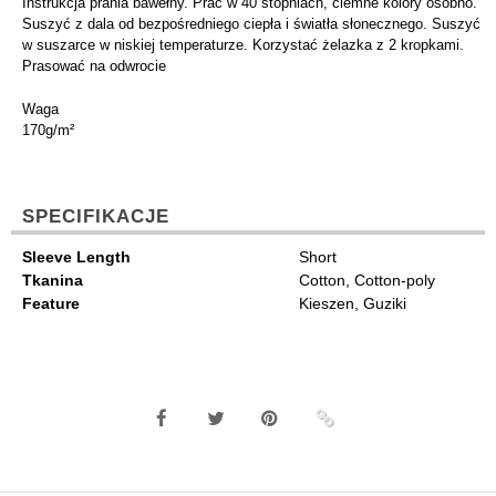
Instrukcja prania bawełny. Prać w 40 stopniach, ciemne kolory osobno.
Suszyć z dala od bezpośredniego ciepła i światła słonecznego. Suszyć
w suszarce w niskiej temperaturze. Korzystać żelazka z 2 kropkami.
Prasować na odwrocie
Waga
170g/m²
SPECIFIKACJE
Sleeve Length
Short
Tkanina
Cotton, Cotton-poly
Feature
Kieszen, Guziki