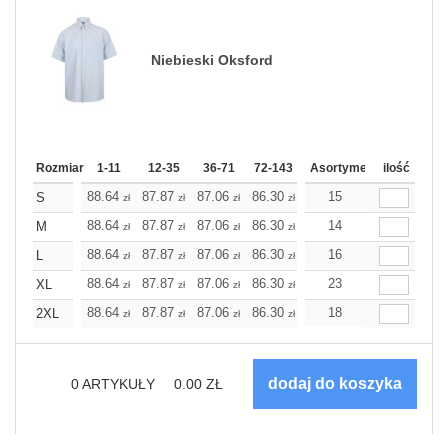
Niebieski Oksford
Rozmiar
1-11
12-35
36-71
72-143
144-287
Asortyment
288 Dodaj
ilość
Wię
88.64
87.87
87.06
86.30
85.53
15
85.53
S
zł
zł
zł
zł
zł
zł
88.64
87.87
87.06
86.30
85.53
14
85.53
M
zł
zł
zł
zł
zł
zł
88.64
87.87
87.06
86.30
85.53
16
85.53
L
zł
zł
zł
zł
zł
zł
88.64
87.87
87.06
86.30
85.53
23
85.53
XL
zł
zł
zł
zł
zł
zł
88.64
87.87
87.06
86.30
85.53
18
85.53
2XL
zł
zł
zł
zł
zł
zł
0
ARTYKUŁY
0.00
ZŁ