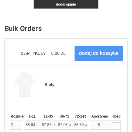
dodaj opinię
Bulk Orders
0
ARTYKUŁY
0.00
ZŁ
Biały
Rozmiar
1-11
12-35
36-71
72-143
144-287
Asortyment
288 Dodaj
ilość
Wię
88.64
87.87
87.06
86.30
85.53
8
85.53
S
zł
zł
zł
zł
zł
zł