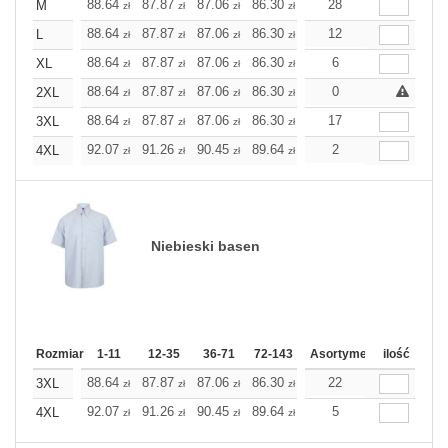
88.64
87.87
87.06
86.30
85.53
28
85.53
M
zł
zł
zł
zł
zł
zł
88.64
87.87
87.06
86.30
85.53
12
85.53
L
zł
zł
zł
zł
zł
zł
88.64
87.87
87.06
86.30
85.53
6
85.53
XL
zł
zł
zł
zł
zł
zł
88.64
87.87
87.06
86.30
85.53
0
85.53
2XL
zł
zł
zł
zł
zł
zł
88.64
87.87
87.06
86.30
85.53
17
85.53
3XL
zł
zł
zł
zł
zł
zł
92.07
91.26
90.45
89.64
88.84
2
88.84
4XL
zł
zł
zł
zł
zł
zł
Niebieski basen
Rozmiar
1-11
12-35
36-71
72-143
144-287
Asortyment
288 Dodaj
ilość
Wię
88.64
87.87
87.06
86.30
85.53
22
85.53
3XL
zł
zł
zł
zł
zł
zł
92.07
91.26
90.45
89.64
88.84
5
88.84
4XL
zł
zł
zł
zł
zł
zł