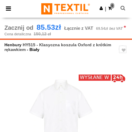
×
Aplikacja Ntextil
0
Pobierz app
|
Lepsze ceny w aplikacji!
85.53zł
Zacznij od
*
Łącznie z VAT
69.54zł
bez VAT
150,12 zł
Cena detaliczna
Henbury
HY515 - Klasyczna koszula Oxford z krótkim
rękawkiem
- Biały
Previous
Next