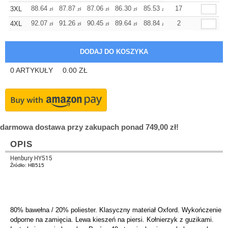
+
88.64
87.87
87.06
86.30
85.53
85.53
17
3XL
zł
zł
zł
zł
zł
zł
+
92.07
91.26
90.45
89.64
88.84
88.84
2
4XL
zł
zł
zł
zł
zł
zł
0
ARTYKUŁY
0.00
ZŁ
darmowa dostawa przy zakupach ponad 749,00 zł!
OPIS
Henbury HY515
Źródło: HB515
80% bawełna / 20% poliester. Klasyczny materiał Oxford. Wykończenie
odporne na zamięcia. Lewa kieszeń na piersi. Kołnierzyk z guzikami.