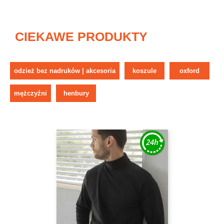
CIEKAWE PRODUKTY
odzież bez nadruków | akcesoria
koszule
oxford
mężczyźni
henbury