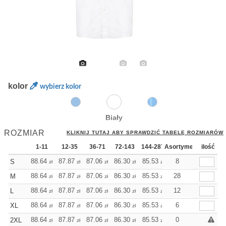
kolor
wybierz kolor
Biały
ROZMIAR
KLIKNIJ TUTAJ ABY SPRAWDZIĆ TABELĘ ROZMIARÓW
1-11
12-35
36-71
72-143
144-287
Asortyment
288 Dodaj
ilość
Więcej
+
88.64
87.87
87.06
86.30
85.53
85.53
8
S
zł
zł
zł
zł
zł
zł
+
88.64
87.87
87.06
86.30
85.53
85.53
28
M
zł
zł
zł
zł
zł
zł
+
88.64
87.87
87.06
86.30
85.53
85.53
12
L
zł
zł
zł
zł
zł
zł
+
88.64
87.87
87.06
86.30
85.53
85.53
6
XL
zł
zł
zł
zł
zł
zł
+
88.64
87.87
87.06
86.30
85.53
85.53
0
2XL
zł
zł
zł
zł
zł
zł