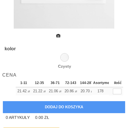
kolor
Czysty
CENA
1-11
12-35
36-71
72-143
144-287
Asortyment
288 Dodaj
ilość
Więcej
+
21.42
21.22
21.06
20.86
20.70
178
20.70
zł
zł
zł
zł
zł
zł
0
ARTYKUŁY
0.00
ZŁ