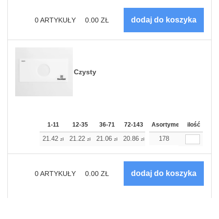
0
ARTYKUŁY
0.00
ZŁ
Czysty
1-11
12-35
36-71
72-143
144-287
Asortyment
288 Dodaj
ilość
Wię
21.42
21.22
21.06
20.86
20.70
178
20.70
zł
zł
zł
zł
zł
zł
0
ARTYKUŁY
0.00
ZŁ