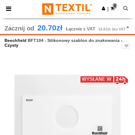
×
Aplikacja Ntextil
0
Pobierz app
|
Lepsze ceny w aplikacji!
20.70zł
Zacznij od
*
Łącznie z VAT
16.83zł
bez VAT
Beechfield
BFT104 - Silikonowy szablon do znakowania
-
Czysty
Previous
Next