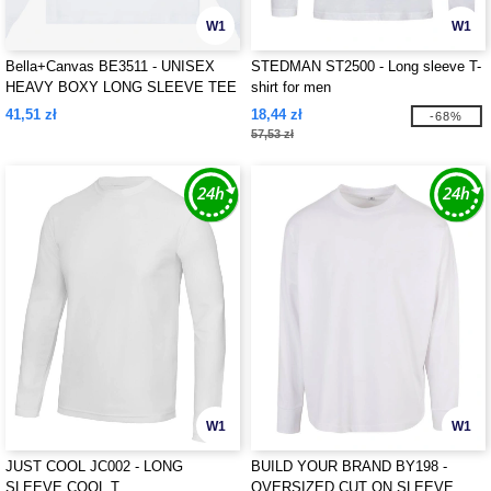
W1
W1
Bella+Canvas BE3511 - UNISEX
STEDMAN ST2500 - Long sleeve T-
HEAVY BOXY LONG SLEEVE TEE
shirt for men
41,51 zł
18,44 zł
-68%
57,53 zł
W1
W1
JUST COOL JC002 - LONG
BUILD YOUR BRAND BY198 -
SLEEVE COOL T
OVERSIZED CUT ON SLEEVE