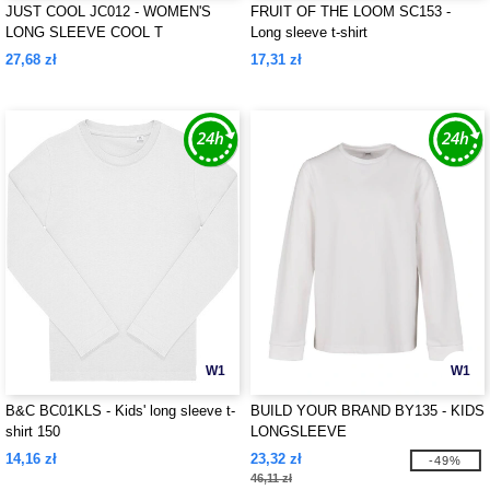
JUST COOL JC012 - WOMEN'S
FRUIT OF THE LOOM SC153 -
LONG SLEEVE COOL T
Long sleeve t-shirt
27,68 zł
17,31 zł
W1
W1
B&C BC01KLS - Kids' long sleeve t-
BUILD YOUR BRAND BY135 - KIDS
shirt 150
LONGSLEEVE
14,16 zł
23,32 zł
-49%
46,11 zł