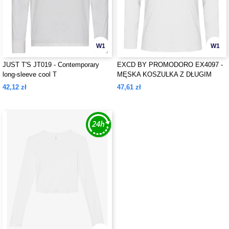
W1
W1
JUST T'S JT019 - Contemporary
EXCD BY PROMODORO EX4097 -
long-sleeve cool T
MĘSKA KOSZULKA Z DŁUGIM
RĘKAWEM
42,12 zł
47,61 zł