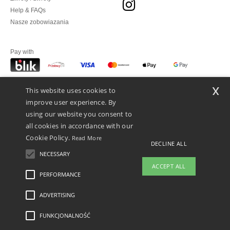
Help & FAQs
Nasze zobowiazania
Pay with
x
This website uses cookies to
We ship with
improve user experience. By
using our website you consent to
all cookies in accordance with our
Cookie Policy.
Read More
DECLINE ALL
NECESSARY
ACCEPT ALL
PERFORMANCE
ADVERTISING
Legal Mentions
-
polityka prywatności
-
Warunkami i Zasadami
-
General Contract
Conditions
-
Polityka plików cookie
-
Mapa strony
Copyright 2026 ntextil.pl -
Wszelkie prawa zastrzeżone
FUNKCJONALNOŚĆ