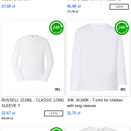
LONGSLEEVE
27,68 zł
46,88 zł
-40%
77,78 zł
W1
W1
RUSSELL JZ180L - CLASSIC LONG
JHK JK160K - T-shirt for children
SLEEVE T
with long sleeves
22,67 zł
11,70 zł
-67%
68,30 zł