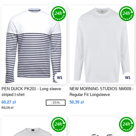
W1
W1
PEN DUICK PK201 - Long sleeve
NEW MORNING STUDIOS NM009 -
striped t-shirt
Regular Fit Longsleeve
60,27 zł
50,39 zł
-35%
93,19 zł