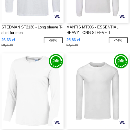
W1
W1
STEDMAN ST2130 - Long sleeve T-
MANTIS MT006 - ESSENTIAL
shirt for men
HEAVY LONG SLEEVE T
26,63 zł
25,86 zł
-56%
-74%
60,35 zł
97,75 zł
W1
W1