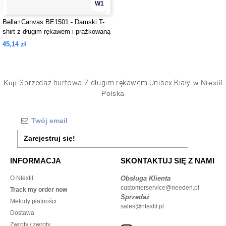
W1
Bella+Canvas BE1501 - Damski T-
shirt z długim rękawem i prążkowaną
teksturą
45,14 zł
Kup
Sprzedaż hurtowa Z długim rękawem Unisex Biały
w Ntextil
Polska
Zarejestruj się!
INFORMACJA
SKONTAKTUJ SIĘ Z NAMI
O Ntextil
Obsługa Klienta
customerservice@needen.pl
Track my order now
Sprzedaż
Metody płatności
sales@ntextil.pl
Dostawa
Zwroty / zwroty