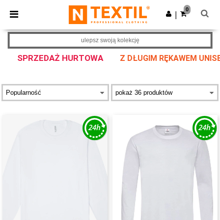
×
Aplikacja Ntextil
0
Pobierz app
|
Lepsze ceny w aplikacji!
ulepsz swoją kolekcję
SPRZEDAŻ HURTOWA
Z DŁUGIM RĘKAWEM UNISE