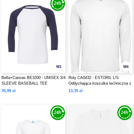
W1
W4
Bella+Canvas BE3200 - UNISEX 3/4
Roly CA0432 - ESTORIL L/S
SLEEVE BASEBALL TEE
Oddychająca koszulka techniczna z
długim rękawem
35,99 zł
13,35 zł